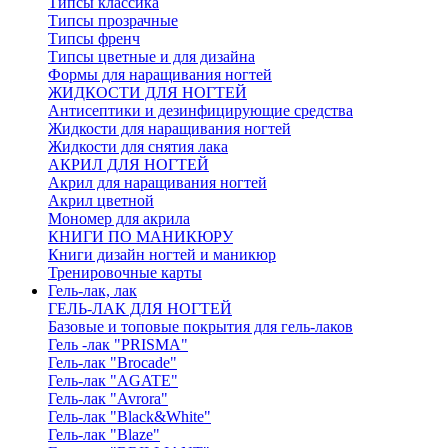
Типсы классика
Типсы прозрачные
Типсы френч
Типсы цветные и для дизайна
Формы для наращивания ногтей
ЖИДКОСТИ ДЛЯ НОГТЕЙ
Антисептики и дезинфицирующие средства
Жидкости для наращивания ногтей
Жидкости для снятия лака
АКРИЛ ДЛЯ НОГТЕЙ
Акрил для наращивания ногтей
Акрил цветной
Мономер для акрила
КНИГИ ПО МАНИКЮРУ
Книги дизайн ногтей и маникюр
Тренировочные карты
Гель-лак, лак
ГЕЛЬ-ЛАК ДЛЯ НОГТЕЙ
Базовые и топовые покрытия для гель-лаков
Гель -лак "PRISMA"
Гель-лак "Brocade"
Гель-лак "AGATE"
Гель-лак "Avrora"
Гель-лак "Black&White"
Гель-лак "Blaze"