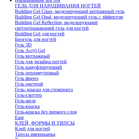
Наращивание ногтей
ГЕЛЬ ДЛЯ НАРАЩИВАНИЯ НОГТЕЙ
Building Gel Glass, моделирующий витражный гель
Building Gel Opal, моделирующий гель с эффектом
Building Gel Reflection, моделирующий
светоотражающий гель для ногтей
Building Gel для ногтей
Биогель для ногтей
Гель 3D
Гель Acryl Gel
Гель витражный
Гель для дизайна ногтей
Гель камуфлирующий
Гель перламутровый
Гель френч
Гель цветной
Гель- краска для стемпинга
Гель-глиттер
Гель-желе
Гель-краска
Гель-краска без липкого слоя
Еще
КЛЕЙ, ФОРМЫ И ТИПСЫ
Клей для ногтей
Типсы американка