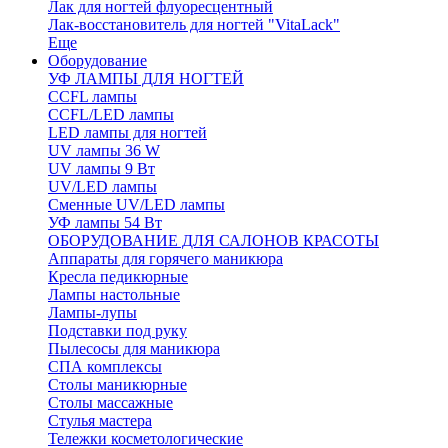
Лак для ногтей флуоресцентный
Лак-восстановитель для ногтей "VitaLack"
Еще
Оборудование
УФ ЛАМПЫ ДЛЯ НОГТЕЙ
CCFL лампы
CCFL/LED лампы
LED лампы для ногтей
UV лампы 36 W
UV лампы 9 Вт
UV/LED лампы
Сменные UV/LED лампы
УФ лампы 54 Вт
ОБОРУДОВАНИЕ ДЛЯ САЛОНОВ КРАСОТЫ
Аппараты для горячего маникюра
Кресла педикюрные
Лампы настольные
Лампы-лупы
Подставки под руку
Пылесосы для маникюра
СПА комплексы
Столы маникюрные
Столы массажные
Стулья мастера
Тележки косметологические