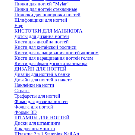
Пилки для ногтей "Mylar"
Пилки для ногтей стеклянные
Пилочки для полировки ногтей
Шлифовщики для ногтей
Еще
КИСТОЧКИ ДЛЯ МАНИКЮРА
Дотсы для дизайна ногтей
Кисти для дизайна ногтей
Кисти для китайской росписи
Кисти для наращивания ногтей акрилом
Кисти для наращивания ногтей гелем
Кисти для французского маникюра
ДИЗАЙН ДЛЯ НОГТЕЙ
Дизайн для ногтей в банке
Дизайн для ногтей в пакете
Наклейки на ногти
Стразы
Трафареты для ногтей
Фимо для дизайна ногтей
Фольга для ногтей
Формы 3D
ШТАМПЫ ДЛЯ НОГТЕЙ
Диски для штампинга
Лак для штампинга
Штампы 2 в 1 Stamping Nail Art