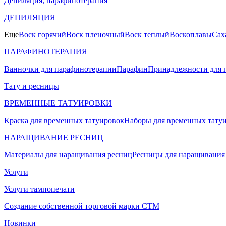
Депиляция, парафинотерапия
ДЕПИЛЯЦИЯ
Еще
Воск горячий
Воск пленочный
Воск теплый
Воскоплавы
Сах
ПАРАФИНОТЕРАПИЯ
Ванночки для парафинотерапии
Парафин
Принадлежности для 
Тату и ресницы
ВРЕМЕННЫЕ ТАТУИРОВКИ
Краска для временных татуировок
Наборы для временных тату
НАРАЩИВАНИЕ РЕСНИЦ
Материалы для наращивания ресниц
Ресницы для наращивания
Услуги
Услуги тампопечати
Создание собственной торговой марки СТМ
Новинки