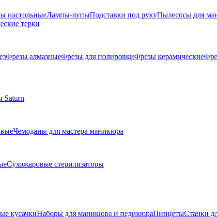
ы настольные
Лампы-лупы
Подставки под руку
Пылесосы для ма
еские терки
ез
Фрезы алмазные
Фрезы для полировки
Фрезы керамические
Фре
 Saturn
овые
Чемоданы для мастера маникюра
ые
Сухожаровые стерилизаторы
е кусачки
Наборы для маникюра и педикюра
Пинцеты
Станки д