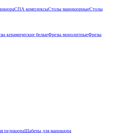
никюра
СПА комплексы
Столы маникюрные
Столы
зы керамические белые
Фрезы монолитные
Фрезы
ля педикюра
Шаберы для маникюра