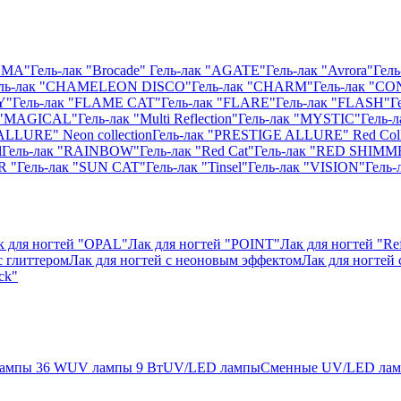
ISMA"
Гель-лак "Brocade"
Гель-лак "AGATE"
Гель-лак "Avrora"
Гель
ль-лак "CHAMELEON DISCO"
Гель-лак "CHARM"
Гель-лак "CO
Y"
Гель-лак "FLAME CAT"
Гель-лак "FLARE"
Гель-лак "FLASH"
Г
к "MAGICAL"
Гель-лак "Multi Reflection"
Гель-лак "MYSTIC"
Гель-
ALLURE" Neon collection
Гель-лак "PRESTIGE ALLURE" Red Coll
l
Гель-лак "RAINBOW"
Гель-лак "Red Cat"
Гель-лак "RED SHIMM
R "
Гель-лак "SUN CAT"
Гель-лак "Tinsel"
Гель-лак "VISION"
Гель
к для ногтей "OPAL"
Лак для ногтей "POINT"
Лак для ногтей "Ref
с глиттером
Лак для ногтей с неоновым эффектом
Лак для ногтей
ck"
ампы 36 W
UV лампы 9 Вт
UV/LED лампы
Сменные UV/LED ла