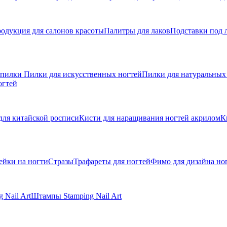
одукция для салонов красоты
Палитры для лаков
Подставки под 
 пилки
Пилки для искусственных ногтей
Пилки для натуральных
огтей
для китайской росписи
Кисти для наращивания ногтей акрилом
К
ейки на ногти
Стразы
Трафареты для ногтей
Фимо для дизайна но
 Nail Art
Штампы Stamping Nail Art