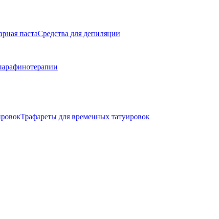
арная паста
Средства для депиляции
парафинотерапии
ировок
Трафареты для временных татуировок