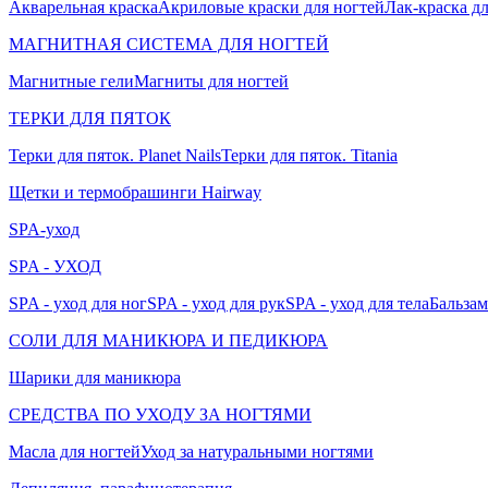
Акварельная краска
Акриловые краски для ногтей
Лак-краска д
МАГНИТНАЯ СИСТЕМА ДЛЯ НОГТЕЙ
Магнитные гели
Магниты для ногтей
ТЕРКИ ДЛЯ ПЯТОК
Терки для пяток. Planet Nails
Терки для пяток. Titania
Щетки и термобрашинги Hairway
SPA-уход
SPA - УХОД
SPA - уход для ног
SPA - уход для рук
SPA - уход для тела
Бальзам
СОЛИ ДЛЯ МАНИКЮРА И ПЕДИКЮРА
Шарики для маникюра
СРЕДСТВА ПО УХОДУ ЗА НОГТЯМИ
Масла для ногтей
Уход за натуральными ногтями