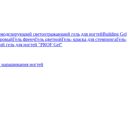
on, моделирующий светоотражающий гель для ногтей
Building Gel
тровый
Гель френч
Гель цветной
Гель- краска для стемпинга
Гель-
 гель для ногтей "PROF Gel"
 наращивания ногтей