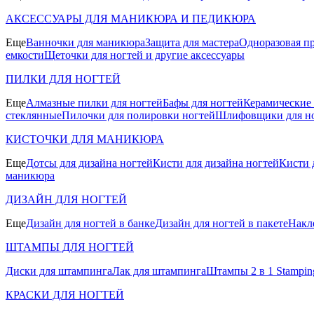
АКСЕССУАРЫ ДЛЯ МАНИКЮРА И ПЕДИКЮРА
Еще
Ванночки для маникюра
Защита для мастера
Одноразовая пр
емкости
Щеточки для ногтей и другие аксессуары
ПИЛКИ ДЛЯ НОГТЕЙ
Еще
Алмазные пилки для ногтей
Бафы для ногтей
Керамические
стеклянные
Пилочки для полировки ногтей
Шлифовщики для н
КИСТОЧКИ ДЛЯ МАНИКЮРА
Еще
Дотсы для дизайна ногтей
Кисти для дизайна ногтей
Кисти 
маникюра
ДИЗАЙН ДЛЯ НОГТЕЙ
Еще
Дизайн для ногтей в банке
Дизайн для ногтей в пакете
Накл
ШТАМПЫ ДЛЯ НОГТЕЙ
Диски для штампинга
Лак для штампинга
Штампы 2 в 1 Stamping
КРАСКИ ДЛЯ НОГТЕЙ