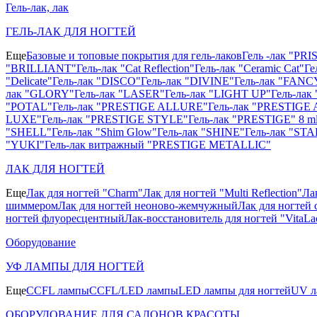
Гель-лак, лак
ГЕЛЬ-ЛАК ДЛЯ НОГТЕЙ
Еще
Базовые и топовые покрытия для гель-лаков
Гель -лак "PR
"BRILLIANT"
Гель-лак "Cat Reflection"
Гель-лак "Ceramic Cat"
Ге
"Delicate"
Гель-лак "DISCO"
Гель-лак "DIVINE"
Гель-лак "FANC
лак "GLORY"
Гель-лак "LASER"
Гель-лак "LIGHT UP"
Гель-ла
"POTAL"
Гель-лак "PRESTIGE ALLURE"
Гель-лак "PRESTIGE 
LUXE"
Гель-лак "PRESTIGE STYLE"
Гель-лак "PRESTIGE" 8 m
"SHELL"
Гель-лак "Shim Glow"
Гель-лак "SHINE"
Гель-лак "STA
"YUKI"
Гель-лак витражный "PRESTIGE METALLIC"
ЛАК ДЛЯ НОГТЕЙ
Еще
Лак для ногтей "Charm"
Лак для ногтей "Multi Reflection"
Ла
шиммером
Лак для ногтей неоново-жемчужный
Лак для ногтей 
ногтей флуоресцентный
Лак-восстановитель для ногтей "VitaLa
Оборудование
УФ ЛАМПЫ ДЛЯ НОГТЕЙ
Еще
CCFL лампы
CCFL/LED лампы
LED лампы для ногтей
UV л
ОБОРУДОВАНИЕ ДЛЯ САЛОНОВ КРАСОТЫ