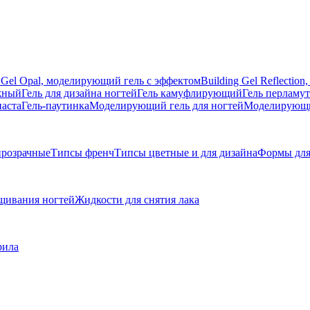
g Gel Opal, моделирующий гель с эффектом
Building Gel Reflecti
жный
Гель для дизайна ногтей
Гель камуфлирующий
Гель перламу
паста
Гель-паутинка
Моделирующий гель для ногтей
Моделирующий
розрачные
Типсы френч
Типсы цветные и для дизайна
Формы для
щивания ногтей
Жидкости для снятия лака
рила