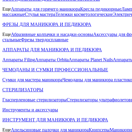
Еще
Аппараты для горячего маникюра
Кресла педикюрные
Ламп
массажные
Стулья мастера
Тележки косметологические
Электрич
ФРЕЗЫ ДЛЯ МАНИКЮРА И ПЕДИКЮРА
Еще
Абразивные колпачки и насадки-основы
Аксессуары для фр
стальные
Фрезы твердосплавные
АППАРАТЫ ДЛЯ МАНИКЮРА И ПЕДИКЮРА
Аппараты Filing
Аппараты Orbita
Аппараты Planet Nails
Аппараты
ЧЕМОДАНЫ И СУМКИ ПРОФЕССИОНАЛЬНЫЕ
Сумки для мастера маникюра
Чемоданы для маникюра пластик
СТЕРИЛИЗАТОРЫ
Гласперленовые стерилизаторы
Стерилизаторы ультрафиолетов
Инструменты и аксессуары
ИНСТРУМЕНТ ДЛЯ МАНИКЮРА И ПЕДИКЮРА
Еще
Апельсиновые палочки для маникюра
Книпсеры
Маникюрны