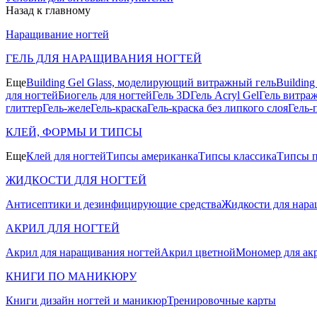
Назад к главному
Наращивание ногтей
ГЕЛЬ ДЛЯ НАРАЩИВАНИЯ НОГТЕЙ
Еще
Building Gel Glass, моделирующий витражный гель
Buildin
для ногтей
Биогель для ногтей
Гель 3D
Гель Acryl Gel
Гель витра
глиттер
Гель-желе
Гель-краска
Гель-краска без липкого слоя
Гель-
КЛЕЙ, ФОРМЫ И ТИПСЫ
Еще
Клей для ногтей
Типсы американка
Типсы классика
Типсы п
ЖИДКОСТИ ДЛЯ НОГТЕЙ
Антисептики и дезинфицирующие средства
Жидкости для нара
АКРИЛ ДЛЯ НОГТЕЙ
Акрил для наращивания ногтей
Акрил цветной
Мономер для ак
КНИГИ ПО МАНИКЮРУ
Книги дизайн ногтей и маникюр
Тренировочные карты