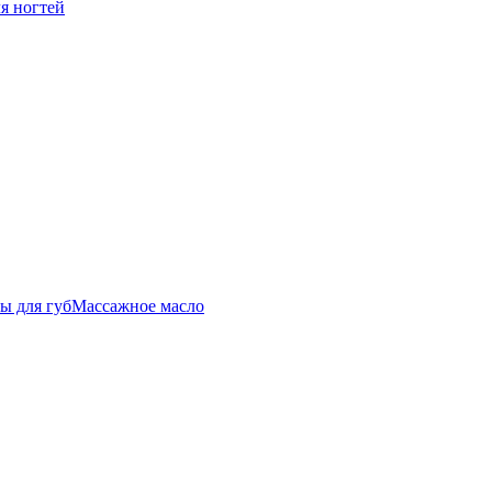
ля ногтей
ы для губ
Массажное масло