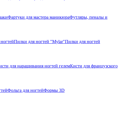
лаки
Фартуки для мастера маникюра
Футляры, пеналы и
 ногтей
Пилки для ногтей "Mylar"
Пилки для ногтей
исти для наращивания ногтей гелем
Кисти для французского
гтей
Фольга для ногтей
Формы 3D