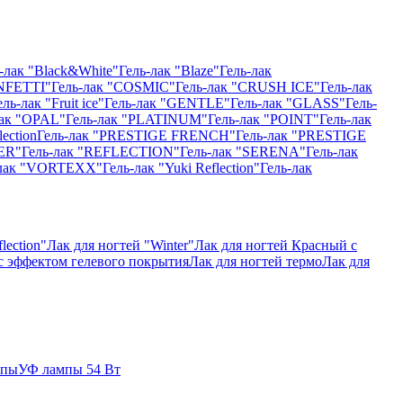
-лак "Black&White"
Гель-лак "Blaze"
Гель-лак
NFETTI"
Гель-лак "COSMIC"
Гель-лак "CRUSH ICE"
Гель-лак
ель-лак "Fruit ice"
Гель-лак "GENTLE"
Гель-лак "GLASS"
Гель-
лак "OPAL"
Гель-лак "PLATINUM"
Гель-лак "POINT"
Гель-лак
ection
Гель-лак "PRESTIGE FRENCH"
Гель-лак "PRESTIGE
ER"
Гель-лак "REFLECTION"
Гель-лак "SERENA"
Гель-лак
-лак "VORTEXX"
Гель-лак "Yuki Reflection"
Гель-лак
lection"
Лак для ногтей "Winter"
Лак для ногтей Красный с
 с эффектом гелевого покрытия
Лак для ногтей термо
Лак для
мпы
УФ лампы 54 Вт