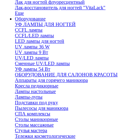
Лак для ногтей флуоресцентный
Лак-восстановитель для ногтей "VitaLack"
Еще
Оборудование
УФ ЛАМПЫ ДЛЯ НОГТЕЙ
CCFL лампы
CCFL/LED лампы
LED лампы для ногтей
UV лампы 36 W
UV лампы 9 Вт
UV/LED лампы
Сменные UV/LED лампы
УФ лампы 54 Вт
ОБОРУДОВАНИЕ ДЛЯ САЛОНОВ КРАСОТЫ
Аппараты для горячего маникюра
Кресла педикюрные
Лампы настольные
Лампы-лупы
Подставки под руку
Пылесосы для маникюра
СПА комплексы
Столы маникюрные
Столы массажные
Стулья мастера
Тележки косметологические