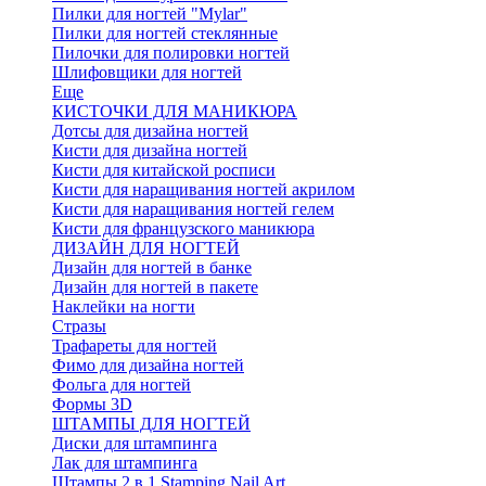
Пилки для ногтей "Mylar"
Пилки для ногтей стеклянные
Пилочки для полировки ногтей
Шлифовщики для ногтей
Еще
КИСТОЧКИ ДЛЯ МАНИКЮРА
Дотсы для дизайна ногтей
Кисти для дизайна ногтей
Кисти для китайской росписи
Кисти для наращивания ногтей акрилом
Кисти для наращивания ногтей гелем
Кисти для французского маникюра
ДИЗАЙН ДЛЯ НОГТЕЙ
Дизайн для ногтей в банке
Дизайн для ногтей в пакете
Наклейки на ногти
Стразы
Трафареты для ногтей
Фимо для дизайна ногтей
Фольга для ногтей
Формы 3D
ШТАМПЫ ДЛЯ НОГТЕЙ
Диски для штампинга
Лак для штампинга
Штампы 2 в 1 Stamping Nail Art