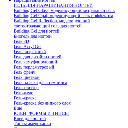
Наращивание ногтей
ГЕЛЬ ДЛЯ НАРАЩИВАНИЯ НОГТЕЙ
Building Gel Glass, моделирующий витражный гель
Building Gel Opal, моделирующий гель с эффектом
Building Gel Reflection, моделирующий
светоотражающий гель для ногтей
Building Gel для ногтей
Биогель для ногтей
Гель 3D
Гель Acryl Gel
Гель витражный
Гель для дизайна ногтей
Гель камуфлирующий
Гель перламутровый
Гель френч
Гель цветной
Гель- краска для стемпинга
Гель-глиттер
Гель-желе
Гель-краска
Гель-краска без липкого слоя
Еще
КЛЕЙ, ФОРМЫ И ТИПСЫ
Клей для ногтей
Типсы американка