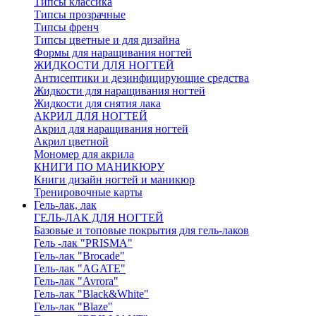
Типсы классика
Типсы прозрачные
Типсы френч
Типсы цветные и для дизайна
Формы для наращивания ногтей
ЖИДКОСТИ ДЛЯ НОГТЕЙ
Антисептики и дезинфицирующие средства
Жидкости для наращивания ногтей
Жидкости для снятия лака
АКРИЛ ДЛЯ НОГТЕЙ
Акрил для наращивания ногтей
Акрил цветной
Мономер для акрила
КНИГИ ПО МАНИКЮРУ
Книги дизайн ногтей и маникюр
Тренировочные карты
Гель-лак, лак
ГЕЛЬ-ЛАК ДЛЯ НОГТЕЙ
Базовые и топовые покрытия для гель-лаков
Гель -лак "PRISMA"
Гель-лак "Brocade"
Гель-лак "AGATE"
Гель-лак "Avrora"
Гель-лак "Black&White"
Гель-лак "Blaze"