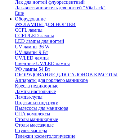
Лак для ногтей флуоресцентный
Лак-восстановитель для ногтей "VitaLack"
Еще
Оборудование
УФ ЛАМПЫ ДЛЯ НОГТЕЙ
CCFL лампы
CCFL/LED лампы
LED лампы для ногтей
UV лампы 36 W
UV лампы 9 Вт
UV/LED лампы
Сменные UV/LED лампы
УФ лампы 54 Вт
ОБОРУДОВАНИЕ ДЛЯ САЛОНОВ КРАСОТЫ
Аппараты для горячего маникюра
Кресла педикюрные
Лампы настольные
Лампы-лупы
Подставки под руку
Пылесосы для маникюра
СПА комплексы
Столы маникюрные
Столы массажные
Стулья мастера
Тележки косметологические