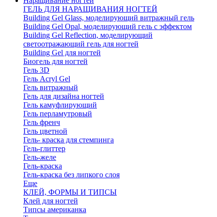
Наращивание ногтей
ГЕЛЬ ДЛЯ НАРАЩИВАНИЯ НОГТЕЙ
Building Gel Glass, моделирующий витражный гель
Building Gel Opal, моделирующий гель с эффектом
Building Gel Reflection, моделирующий
светоотражающий гель для ногтей
Building Gel для ногтей
Биогель для ногтей
Гель 3D
Гель Acryl Gel
Гель витражный
Гель для дизайна ногтей
Гель камуфлирующий
Гель перламутровый
Гель френч
Гель цветной
Гель- краска для стемпинга
Гель-глиттер
Гель-желе
Гель-краска
Гель-краска без липкого слоя
Еще
КЛЕЙ, ФОРМЫ И ТИПСЫ
Клей для ногтей
Типсы американка