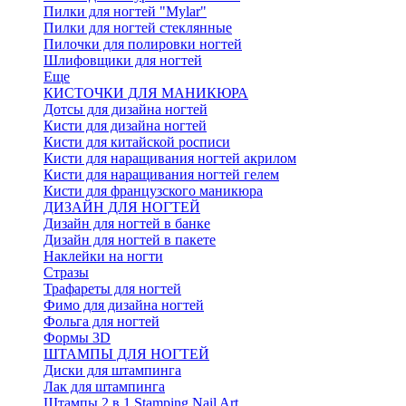
Пилки для ногтей "Mylar"
Пилки для ногтей стеклянные
Пилочки для полировки ногтей
Шлифовщики для ногтей
Еще
КИСТОЧКИ ДЛЯ МАНИКЮРА
Дотсы для дизайна ногтей
Кисти для дизайна ногтей
Кисти для китайской росписи
Кисти для наращивания ногтей акрилом
Кисти для наращивания ногтей гелем
Кисти для французского маникюра
ДИЗАЙН ДЛЯ НОГТЕЙ
Дизайн для ногтей в банке
Дизайн для ногтей в пакете
Наклейки на ногти
Стразы
Трафареты для ногтей
Фимо для дизайна ногтей
Фольга для ногтей
Формы 3D
ШТАМПЫ ДЛЯ НОГТЕЙ
Диски для штампинга
Лак для штампинга
Штампы 2 в 1 Stamping Nail Art