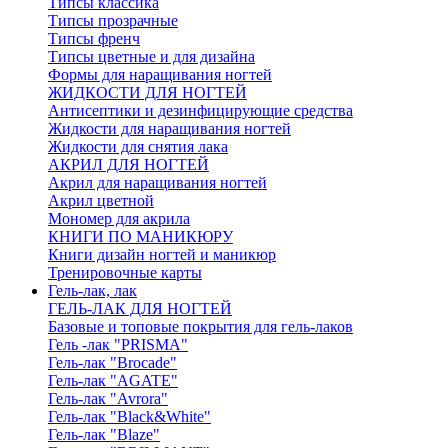
Типсы классика
Типсы прозрачные
Типсы френч
Типсы цветные и для дизайна
Формы для наращивания ногтей
ЖИДКОСТИ ДЛЯ НОГТЕЙ
Антисептики и дезинфицирующие средства
Жидкости для наращивания ногтей
Жидкости для снятия лака
АКРИЛ ДЛЯ НОГТЕЙ
Акрил для наращивания ногтей
Акрил цветной
Мономер для акрила
КНИГИ ПО МАНИКЮРУ
Книги дизайн ногтей и маникюр
Тренировочные карты
Гель-лак, лак
ГЕЛЬ-ЛАК ДЛЯ НОГТЕЙ
Базовые и топовые покрытия для гель-лаков
Гель -лак "PRISMA"
Гель-лак "Brocade"
Гель-лак "AGATE"
Гель-лак "Avrora"
Гель-лак "Black&White"
Гель-лак "Blaze"