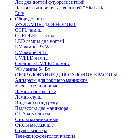
Лак для ногтей флуоресцентный
Лак-восстановитель для ногтей "VitaLack"
Еще
Оборудование
УФ ЛАМПЫ ДЛЯ НОГТЕЙ
CCFL лампы
CCFL/LED лампы
LED лампы для ногтей
UV лампы 36 W
UV лампы 9 Вт
UV/LED лампы
Сменные UV/LED лампы
УФ лампы 54 Вт
ОБОРУДОВАНИЕ ДЛЯ САЛОНОВ КРАСОТЫ
Аппараты для горячего маникюра
Кресла педикюрные
Лампы настольные
Лампы-лупы
Подставки под руку
Пылесосы для маникюра
СПА комплексы
Столы маникюрные
Столы массажные
Стулья мастера
Тележки косметологические