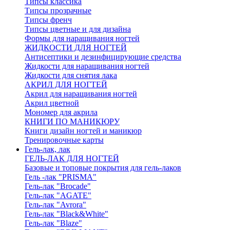
Типсы классика
Типсы прозрачные
Типсы френч
Типсы цветные и для дизайна
Формы для наращивания ногтей
ЖИДКОСТИ ДЛЯ НОГТЕЙ
Антисептики и дезинфицирующие средства
Жидкости для наращивания ногтей
Жидкости для снятия лака
АКРИЛ ДЛЯ НОГТЕЙ
Акрил для наращивания ногтей
Акрил цветной
Мономер для акрила
КНИГИ ПО МАНИКЮРУ
Книги дизайн ногтей и маникюр
Тренировочные карты
Гель-лак, лак
ГЕЛЬ-ЛАК ДЛЯ НОГТЕЙ
Базовые и топовые покрытия для гель-лаков
Гель -лак "PRISMA"
Гель-лак "Brocade"
Гель-лак "AGATE"
Гель-лак "Avrora"
Гель-лак "Black&White"
Гель-лак "Blaze"