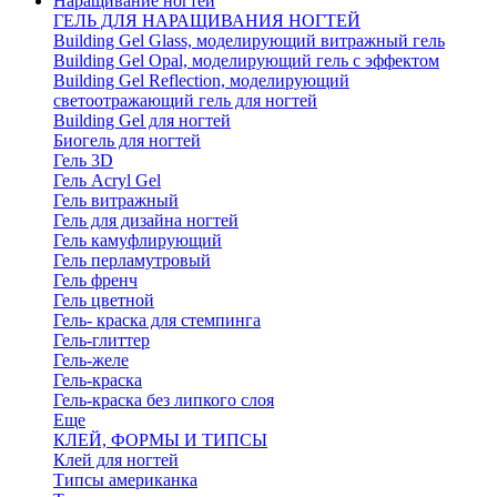
Наращивание ногтей
ГЕЛЬ ДЛЯ НАРАЩИВАНИЯ НОГТЕЙ
Building Gel Glass, моделирующий витражный гель
Building Gel Opal, моделирующий гель с эффектом
Building Gel Reflection, моделирующий
светоотражающий гель для ногтей
Building Gel для ногтей
Биогель для ногтей
Гель 3D
Гель Acryl Gel
Гель витражный
Гель для дизайна ногтей
Гель камуфлирующий
Гель перламутровый
Гель френч
Гель цветной
Гель- краска для стемпинга
Гель-глиттер
Гель-желе
Гель-краска
Гель-краска без липкого слоя
Еще
КЛЕЙ, ФОРМЫ И ТИПСЫ
Клей для ногтей
Типсы американка