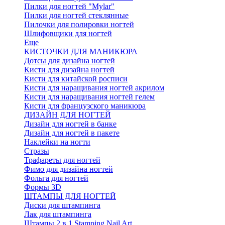
Пилки для ногтей "Mylar"
Пилки для ногтей стеклянные
Пилочки для полировки ногтей
Шлифовщики для ногтей
Еще
КИСТОЧКИ ДЛЯ МАНИКЮРА
Дотсы для дизайна ногтей
Кисти для дизайна ногтей
Кисти для китайской росписи
Кисти для наращивания ногтей акрилом
Кисти для наращивания ногтей гелем
Кисти для французского маникюра
ДИЗАЙН ДЛЯ НОГТЕЙ
Дизайн для ногтей в банке
Дизайн для ногтей в пакете
Наклейки на ногти
Стразы
Трафареты для ногтей
Фимо для дизайна ногтей
Фольга для ногтей
Формы 3D
ШТАМПЫ ДЛЯ НОГТЕЙ
Диски для штампинга
Лак для штампинга
Штампы 2 в 1 Stamping Nail Art