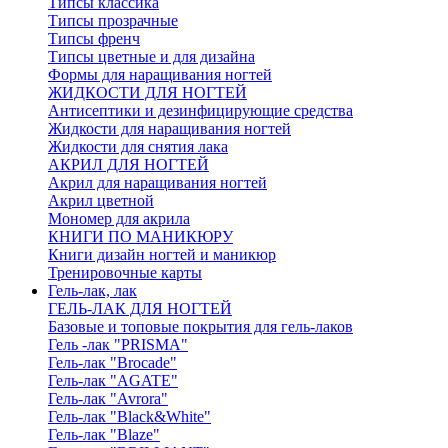
Типсы классика
Типсы прозрачные
Типсы френч
Типсы цветные и для дизайна
Формы для наращивания ногтей
ЖИДКОСТИ ДЛЯ НОГТЕЙ
Антисептики и дезинфицирующие средства
Жидкости для наращивания ногтей
Жидкости для снятия лака
АКРИЛ ДЛЯ НОГТЕЙ
Акрил для наращивания ногтей
Акрил цветной
Мономер для акрила
КНИГИ ПО МАНИКЮРУ
Книги дизайн ногтей и маникюр
Тренировочные карты
Гель-лак, лак
ГЕЛЬ-ЛАК ДЛЯ НОГТЕЙ
Базовые и топовые покрытия для гель-лаков
Гель -лак "PRISMA"
Гель-лак "Brocade"
Гель-лак "AGATE"
Гель-лак "Avrora"
Гель-лак "Black&White"
Гель-лак "Blaze"