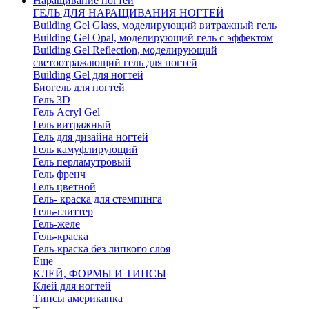
Наращивание ногтей
ГЕЛЬ ДЛЯ НАРАЩИВАНИЯ НОГТЕЙ
Building Gel Glass, моделирующий витражный гель
Building Gel Opal, моделирующий гель с эффектом
Building Gel Reflection, моделирующий
светоотражающий гель для ногтей
Building Gel для ногтей
Биогель для ногтей
Гель 3D
Гель Acryl Gel
Гель витражный
Гель для дизайна ногтей
Гель камуфлирующий
Гель перламутровый
Гель френч
Гель цветной
Гель- краска для стемпинга
Гель-глиттер
Гель-желе
Гель-краска
Гель-краска без липкого слоя
Еще
КЛЕЙ, ФОРМЫ И ТИПСЫ
Клей для ногтей
Типсы американка