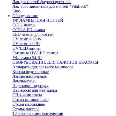
Лак для ногтей флуоресцентный
Лак-восстановитель для ногтей "VitaLack"
Еще
Оборудование
УФ ЛАМПЫ ДЛЯ НОГТЕЙ
CCFL лампы
CCFL/LED лампы
LED лампы для ногтей
UV лампы 36 W
UV лампы 9 Вт
UV/LED лампы
Сменные UV/LED лампы
УФ лампы 54 Вт
ОБОРУДОВАНИЕ ДЛЯ САЛОНОВ КРАСОТЫ
Аппараты для горячего маникюра
Кресла педикюрные
Лампы настольные
Лампы-лупы
Подставки под руку
Пылесосы для маникюра
СПА комплексы
Столы маникюрные
Столы массажные
Стулья мастера
Тележки косметологические