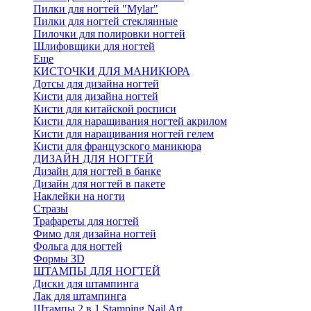
Пилки для ногтей "Mylar"
Пилки для ногтей стеклянные
Пилочки для полировки ногтей
Шлифовщики для ногтей
Еще
КИСТОЧКИ ДЛЯ МАНИКЮРА
Дотсы для дизайна ногтей
Кисти для дизайна ногтей
Кисти для китайской росписи
Кисти для наращивания ногтей акрилом
Кисти для наращивания ногтей гелем
Кисти для французского маникюра
ДИЗАЙН ДЛЯ НОГТЕЙ
Дизайн для ногтей в банке
Дизайн для ногтей в пакете
Наклейки на ногти
Стразы
Трафареты для ногтей
Фимо для дизайна ногтей
Фольга для ногтей
Формы 3D
ШТАМПЫ ДЛЯ НОГТЕЙ
Диски для штампинга
Лак для штампинга
Штампы 2 в 1 Stamping Nail Art