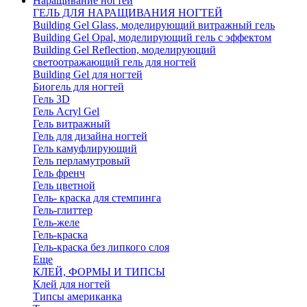
Наращивание ногтей
ГЕЛЬ ДЛЯ НАРАЩИВАНИЯ НОГТЕЙ
Building Gel Glass, моделирующий витражный гель
Building Gel Opal, моделирующий гель с эффектом
Building Gel Reflection, моделирующий
светоотражающий гель для ногтей
Building Gel для ногтей
Биогель для ногтей
Гель 3D
Гель Acryl Gel
Гель витражный
Гель для дизайна ногтей
Гель камуфлирующий
Гель перламутровый
Гель френч
Гель цветной
Гель- краска для стемпинга
Гель-глиттер
Гель-желе
Гель-краска
Гель-краска без липкого слоя
Еще
КЛЕЙ, ФОРМЫ И ТИПСЫ
Клей для ногтей
Типсы американка