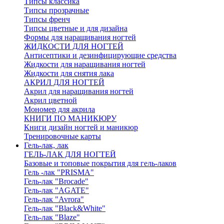
Типсы классика
Типсы прозрачные
Типсы френч
Типсы цветные и для дизайна
Формы для наращивания ногтей
ЖИДКОСТИ ДЛЯ НОГТЕЙ
Антисептики и дезинфицирующие средства
Жидкости для наращивания ногтей
Жидкости для снятия лака
АКРИЛ ДЛЯ НОГТЕЙ
Акрил для наращивания ногтей
Акрил цветной
Мономер для акрила
КНИГИ ПО МАНИКЮРУ
Книги дизайн ногтей и маникюр
Тренировочные карты
Гель-лак, лак
ГЕЛЬ-ЛАК ДЛЯ НОГТЕЙ
Базовые и топовые покрытия для гель-лаков
Гель -лак "PRISMA"
Гель-лак "Brocade"
Гель-лак "AGATE"
Гель-лак "Avrora"
Гель-лак "Black&White"
Гель-лак "Blaze"