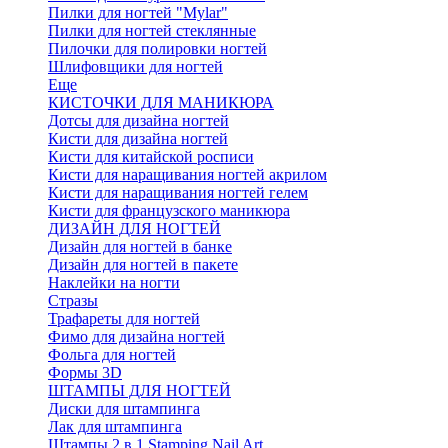
Пилки для ногтей "Mylar"
Пилки для ногтей стеклянные
Пилочки для полировки ногтей
Шлифовщики для ногтей
Еще
КИСТОЧКИ ДЛЯ МАНИКЮРА
Дотсы для дизайна ногтей
Кисти для дизайна ногтей
Кисти для китайской росписи
Кисти для наращивания ногтей акрилом
Кисти для наращивания ногтей гелем
Кисти для французского маникюра
ДИЗАЙН ДЛЯ НОГТЕЙ
Дизайн для ногтей в банке
Дизайн для ногтей в пакете
Наклейки на ногти
Стразы
Трафареты для ногтей
Фимо для дизайна ногтей
Фольга для ногтей
Формы 3D
ШТАМПЫ ДЛЯ НОГТЕЙ
Диски для штампинга
Лак для штампинга
Штампы 2 в 1 Stamping Nail Art