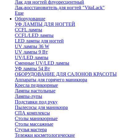
Лак для ногтей флуоресцентный
Лак-восстановитель для ногтей "VitaLack"
Еще
Оборудование
УФ ЛАМПЫ ДЛЯ НОГТЕЙ
CCFL лампы
CCFL/LED лампы
LED лампы для ногтей
UV лампы 36 W
UV лампы 9 Вт
UV/LED лампы
Сменные UV/LED лампы
УФ лампы 54 Вт
ОБОРУДОВАНИЕ ДЛЯ САЛОНОВ КРАСОТЫ
Аппараты для горячего маникюра
Кресла педикюрные
Лампы настольные
Лампы-лупы
Подставки под руку
Пылесосы для маникюра
СПА комплексы
Столы маникюрные
Столы массажные
Стулья мастера
Тележки косметологические