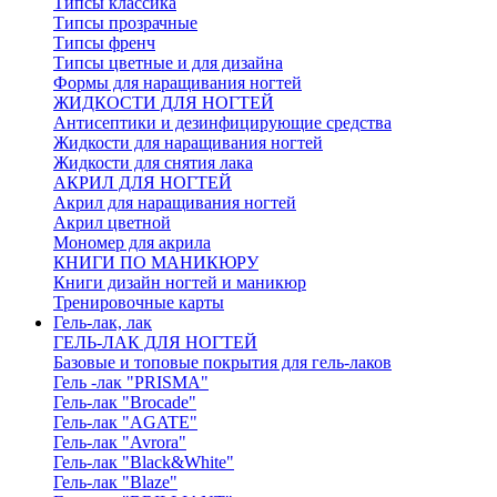
Типсы классика
Типсы прозрачные
Типсы френч
Типсы цветные и для дизайна
Формы для наращивания ногтей
ЖИДКОСТИ ДЛЯ НОГТЕЙ
Антисептики и дезинфицирующие средства
Жидкости для наращивания ногтей
Жидкости для снятия лака
АКРИЛ ДЛЯ НОГТЕЙ
Акрил для наращивания ногтей
Акрил цветной
Мономер для акрила
КНИГИ ПО МАНИКЮРУ
Книги дизайн ногтей и маникюр
Тренировочные карты
Гель-лак, лак
ГЕЛЬ-ЛАК ДЛЯ НОГТЕЙ
Базовые и топовые покрытия для гель-лаков
Гель -лак "PRISMA"
Гель-лак "Brocade"
Гель-лак "AGATE"
Гель-лак "Avrora"
Гель-лак "Black&White"
Гель-лак "Blaze"