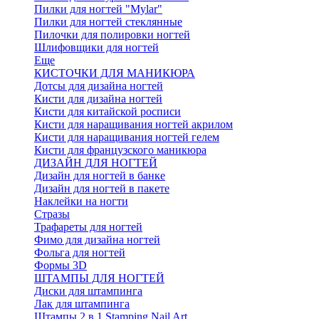
Пилки для ногтей "Mylar"
Пилки для ногтей стеклянные
Пилочки для полировки ногтей
Шлифовщики для ногтей
Еще
КИСТОЧКИ ДЛЯ МАНИКЮРА
Дотсы для дизайна ногтей
Кисти для дизайна ногтей
Кисти для китайской росписи
Кисти для наращивания ногтей акрилом
Кисти для наращивания ногтей гелем
Кисти для французского маникюра
ДИЗАЙН ДЛЯ НОГТЕЙ
Дизайн для ногтей в банке
Дизайн для ногтей в пакете
Наклейки на ногти
Стразы
Трафареты для ногтей
Фимо для дизайна ногтей
Фольга для ногтей
Формы 3D
ШТАМПЫ ДЛЯ НОГТЕЙ
Диски для штампинга
Лак для штампинга
Штампы 2 в 1 Stamping Nail Art