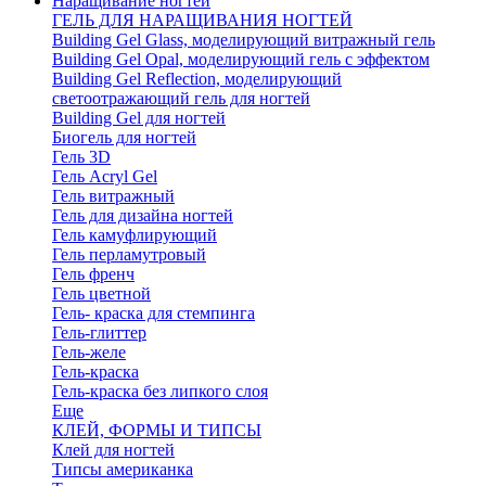
Наращивание ногтей
ГЕЛЬ ДЛЯ НАРАЩИВАНИЯ НОГТЕЙ
Building Gel Glass, моделирующий витражный гель
Building Gel Opal, моделирующий гель с эффектом
Building Gel Reflection, моделирующий
светоотражающий гель для ногтей
Building Gel для ногтей
Биогель для ногтей
Гель 3D
Гель Acryl Gel
Гель витражный
Гель для дизайна ногтей
Гель камуфлирующий
Гель перламутровый
Гель френч
Гель цветной
Гель- краска для стемпинга
Гель-глиттер
Гель-желе
Гель-краска
Гель-краска без липкого слоя
Еще
КЛЕЙ, ФОРМЫ И ТИПСЫ
Клей для ногтей
Типсы американка