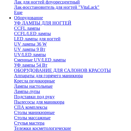
Лак для ногтей флуоресцентный
Лак-восстановитель для ногтей "VitaLack"
Еще
Оборудование
УФ ЛАМПЫ ДЛЯ НОГТЕЙ
CCFL лампы
CCFL/LED лампы
LED лампы для ногтей
UV лампы 36 W
UV лампы 9 Вт
UV/LED лампы
Сменные UV/LED лампы
УФ лампы 54 Вт
ОБОРУДОВАНИЕ ДЛЯ САЛОНОВ КРАСОТЫ
Аппараты для горячего маникюра
Кресла педикюрные
Лампы настольные
Лампы-лупы
Подставки под руку
Пылесосы для маникюра
СПА комплексы
Столы маникюрные
Столы массажные
Стулья мастера
Тележки косметологические