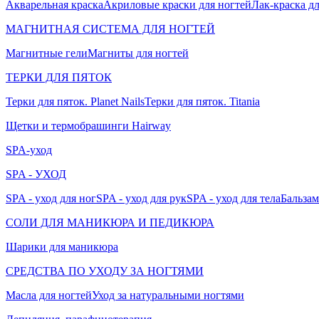
Акварельная краска
Акриловые краски для ногтей
Лак-краска д
МАГНИТНАЯ СИСТЕМА ДЛЯ НОГТЕЙ
Магнитные гели
Магниты для ногтей
ТЕРКИ ДЛЯ ПЯТОК
Терки для пяток. Planet Nails
Терки для пяток. Titania
Щетки и термобрашинги Hairway
SPA-уход
SPA - УХОД
SPA - уход для ног
SPA - уход для рук
SPA - уход для тела
Бальзам
СОЛИ ДЛЯ МАНИКЮРА И ПЕДИКЮРА
Шарики для маникюра
СРЕДСТВА ПО УХОДУ ЗА НОГТЯМИ
Масла для ногтей
Уход за натуральными ногтями