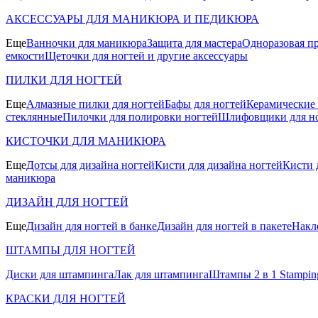
АКСЕССУАРЫ ДЛЯ МАНИКЮРА И ПЕДИКЮРА
Еще
Ванночки для маникюра
Защита для мастера
Одноразовая пр
емкости
Щеточки для ногтей и другие аксессуары
ПИЛКИ ДЛЯ НОГТЕЙ
Еще
Алмазные пилки для ногтей
Бафы для ногтей
Керамические
стеклянные
Пилочки для полировки ногтей
Шлифовщики для н
КИСТОЧКИ ДЛЯ МАНИКЮРА
Еще
Дотсы для дизайна ногтей
Кисти для дизайна ногтей
Кисти 
маникюра
ДИЗАЙН ДЛЯ НОГТЕЙ
Еще
Дизайн для ногтей в банке
Дизайн для ногтей в пакете
Накл
ШТАМПЫ ДЛЯ НОГТЕЙ
Диски для штампинга
Лак для штампинга
Штампы 2 в 1 Stamping
КРАСКИ ДЛЯ НОГТЕЙ