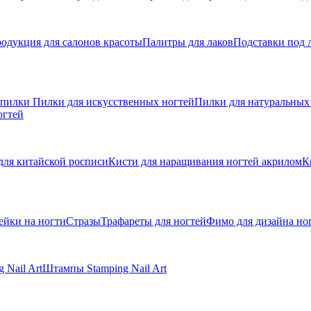
одукция для салонов красоты
Палитры для лаков
Подставки под 
 пилки
Пилки для искусственных ногтей
Пилки для натуральных
огтей
для китайской росписи
Кисти для наращивания ногтей акрилом
К
ейки на ногти
Стразы
Трафареты для ногтей
Фимо для дизайна но
 Nail Art
Штампы Stamping Nail Art