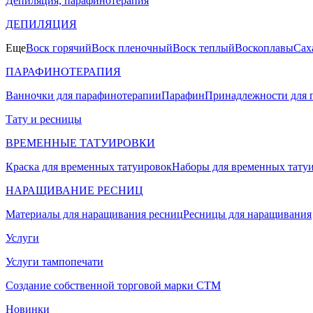
Депиляция, парафинотерапия
ДЕПИЛЯЦИЯ
Еще
Воск горячий
Воск пленочный
Воск теплый
Воскоплавы
Сах
ПАРАФИНОТЕРАПИЯ
Ванночки для парафинотерапии
Парафин
Принадлежности для 
Тату и ресницы
ВРЕМЕННЫЕ ТАТУИРОВКИ
Краска для временных татуировок
Наборы для временных тату
НАРАЩИВАНИЕ РЕСНИЦ
Материалы для наращивания ресниц
Ресницы для наращивания
Услуги
Услуги тампопечати
Создание собственной торговой марки СТМ
Новинки