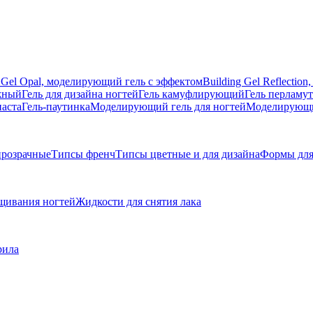
g Gel Opal, моделирующий гель с эффектом
Building Gel Reflecti
жный
Гель для дизайна ногтей
Гель камуфлирующий
Гель перламу
паста
Гель-паутинка
Моделирующий гель для ногтей
Моделирующий
розрачные
Типсы френч
Типсы цветные и для дизайна
Формы для
щивания ногтей
Жидкости для снятия лака
рила