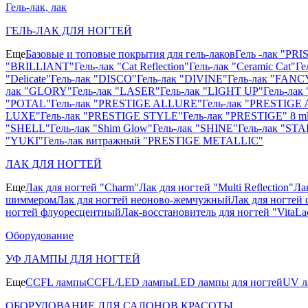
Гель-лак, лак
ГЕЛЬ-ЛАК ДЛЯ НОГТЕЙ
Еще
Базовые и топовые покрытия для гель-лаков
Гель -лак "PR
"BRILLIANT"
Гель-лак "Cat Reflection"
Гель-лак "Ceramic Cat"
Ге
"Delicate"
Гель-лак "DISCO"
Гель-лак "DIVINE"
Гель-лак "FANC
лак "GLORY"
Гель-лак "LASER"
Гель-лак "LIGHT UP"
Гель-ла
"POTAL"
Гель-лак "PRESTIGE ALLURE"
Гель-лак "PRESTIGE 
LUXE"
Гель-лак "PRESTIGE STYLE"
Гель-лак "PRESTIGE" 8 m
"SHELL"
Гель-лак "Shim Glow"
Гель-лак "SHINE"
Гель-лак "STA
"YUKI"
Гель-лак витражный "PRESTIGE METALLIC"
ЛАК ДЛЯ НОГТЕЙ
Еще
Лак для ногтей "Charm"
Лак для ногтей "Multi Reflection"
Ла
шиммером
Лак для ногтей неоново-жемчужный
Лак для ногтей 
ногтей флуоресцентный
Лак-восстановитель для ногтей "VitaLa
Оборудование
УФ ЛАМПЫ ДЛЯ НОГТЕЙ
Еще
CCFL лампы
CCFL/LED лампы
LED лампы для ногтей
UV л
ОБОРУДОВАНИЕ ДЛЯ САЛОНОВ КРАСОТЫ