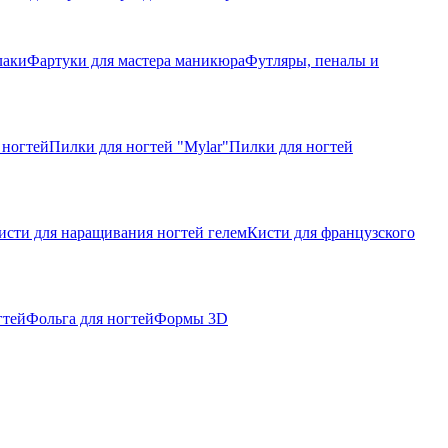
лаки
Фартуки для мастера маникюра
Футляры, пеналы и
 ногтей
Пилки для ногтей "Mylar"
Пилки для ногтей
исти для наращивания ногтей гелем
Кисти для французского
гтей
Фольга для ногтей
Формы 3D