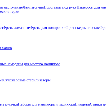
ы настольные
Лампы-лупы
Подставки под руку
Пылесосы для ма
еские терки
ез
Фрезы алмазные
Фрезы для полировки
Фрезы керамические
Фре
 Saturn
овые
Чемоданы для мастера маникюра
ые
Сухожаровые стерилизаторы
е кусачки
Наборы для маникюра и педикюра
Пинцеты
Станки д