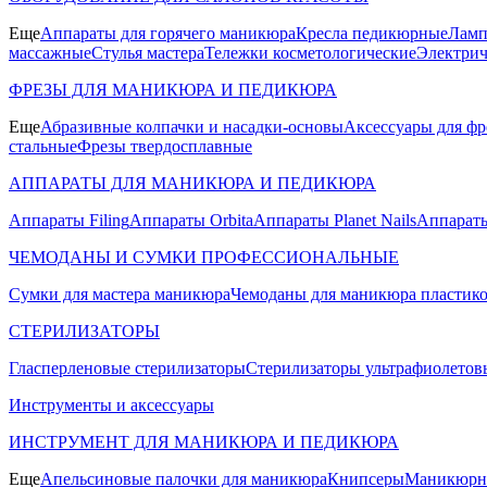
Еще
Аппараты для горячего маникюра
Кресла педикюрные
Ламп
массажные
Стулья мастера
Тележки косметологические
Электрич
ФРЕЗЫ ДЛЯ МАНИКЮРА И ПЕДИКЮРА
Еще
Абразивные колпачки и насадки-основы
Аксессуары для фр
стальные
Фрезы твердосплавные
АППАРАТЫ ДЛЯ МАНИКЮРА И ПЕДИКЮРА
Аппараты Filing
Аппараты Orbita
Аппараты Planet Nails
Аппараты
ЧЕМОДАНЫ И СУМКИ ПРОФЕССИОНАЛЬНЫЕ
Сумки для мастера маникюра
Чемоданы для маникюра пластик
СТЕРИЛИЗАТОРЫ
Гласперленовые стерилизаторы
Стерилизаторы ультрафиолетов
Инструменты и аксессуары
ИНСТРУМЕНТ ДЛЯ МАНИКЮРА И ПЕДИКЮРА
Еще
Апельсиновые палочки для маникюра
Книпсеры
Маникюрны