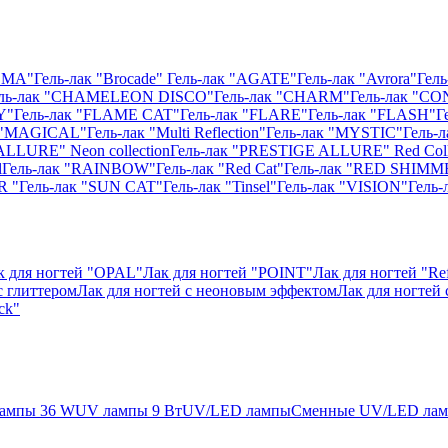
ISMA"
Гель-лак "Brocade"
Гель-лак "AGATE"
Гель-лак "Avrora"
Гель
ль-лак "CHAMELEON DISCO"
Гель-лак "CHARM"
Гель-лак "CO
Y"
Гель-лак "FLAME CAT"
Гель-лак "FLARE"
Гель-лак "FLASH"
Г
к "MAGICAL"
Гель-лак "Multi Reflection"
Гель-лак "MYSTIC"
Гель-
ALLURE" Neon collection
Гель-лак "PRESTIGE ALLURE" Red Coll
l
Гель-лак "RAINBOW"
Гель-лак "Red Cat"
Гель-лак "RED SHIMM
R "
Гель-лак "SUN CAT"
Гель-лак "Tinsel"
Гель-лак "VISION"
Гель
к для ногтей "OPAL"
Лак для ногтей "POINT"
Лак для ногтей "Ref
с глиттером
Лак для ногтей с неоновым эффектом
Лак для ногтей
ck"
ампы 36 W
UV лампы 9 Вт
UV/LED лампы
Сменные UV/LED ла