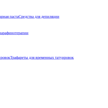
арная паста
Средства для депиляции
парафинотерапии
ировок
Трафареты для временных татуировок