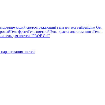
on, моделирующий светоотражающий гель для ногтей
Building Gel
тровый
Гель френч
Гель цветной
Гель- краска для стемпинга
Гель-
 гель для ногтей "PROF Gel"
 наращивания ногтей