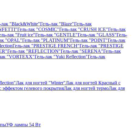
-лак "Black&White"
Гель-лак "Blaze"
Гель-лак
NFETTI"
Гель-лак "COSMIC"
Гель-лак "CRUSH ICE"
Гель-лак
ель-лак "Fruit ice"
Гель-лак "GENTLE"
Гель-лак "GLASS"
Гель-
лак "OPAL"
Гель-лак "PLATINUM"
Гель-лак "POINT"
Гель-лак
ection
Гель-лак "PRESTIGE FRENCH"
Гель-лак "PRESTIGE
ER"
Гель-лак "REFLECTION"
Гель-лак "SERENA"
Гель-лак
-лак "VORTEXX"
Гель-лак "Yuki Reflection"
Гель-лак
lection"
Лак для ногтей "Winter"
Лак для ногтей Красный с
 с эффектом гелевого покрытия
Лак для ногтей термо
Лак для
мпы
УФ лампы 54 Вт