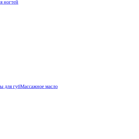
ля ногтей
ы для губ
Массажное масло