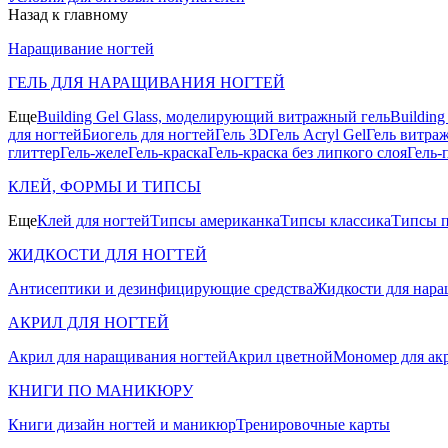
Назад к главному
Наращивание ногтей
ГЕЛЬ ДЛЯ НАРАЩИВАНИЯ НОГТЕЙ
Еще
Building Gel Glass, моделирующий витражный гель
Buildin
для ногтей
Биогель для ногтей
Гель 3D
Гель Acryl Gel
Гель витра
глиттер
Гель-желе
Гель-краска
Гель-краска без липкого слоя
Гель-
КЛЕЙ, ФОРМЫ И ТИПСЫ
Еще
Клей для ногтей
Типсы американка
Типсы классика
Типсы п
ЖИДКОСТИ ДЛЯ НОГТЕЙ
Антисептики и дезинфицирующие средства
Жидкости для нара
АКРИЛ ДЛЯ НОГТЕЙ
Акрил для наращивания ногтей
Акрил цветной
Мономер для ак
КНИГИ ПО МАНИКЮРУ
Книги дизайн ногтей и маникюр
Тренировочные карты