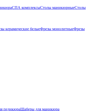
никюра
СПА комплексы
Столы маникюрные
Столы
зы керамические белые
Фрезы монолитные
Фрезы
ля педикюра
Шаберы для маникюра