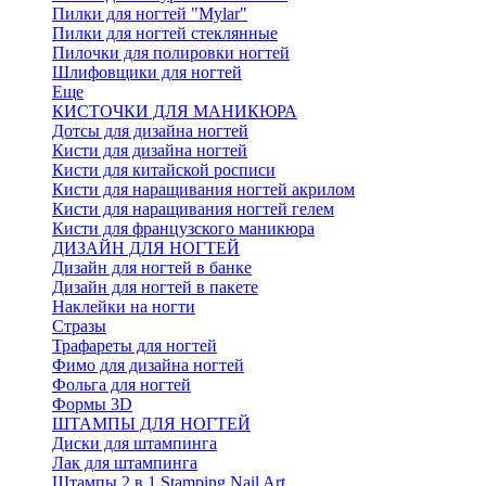
Пилки для ногтей "Mylar"
Пилки для ногтей стеклянные
Пилочки для полировки ногтей
Шлифовщики для ногтей
Еще
КИСТОЧКИ ДЛЯ МАНИКЮРА
Дотсы для дизайна ногтей
Кисти для дизайна ногтей
Кисти для китайской росписи
Кисти для наращивания ногтей акрилом
Кисти для наращивания ногтей гелем
Кисти для французского маникюра
ДИЗАЙН ДЛЯ НОГТЕЙ
Дизайн для ногтей в банке
Дизайн для ногтей в пакете
Наклейки на ногти
Стразы
Трафареты для ногтей
Фимо для дизайна ногтей
Фольга для ногтей
Формы 3D
ШТАМПЫ ДЛЯ НОГТЕЙ
Диски для штампинга
Лак для штампинга
Штампы 2 в 1 Stamping Nail Art