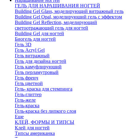
Наращивание ногтей
ГЕЛЬ ДЛЯ НАРАЩИВАНИЯ НОГТЕЙ
Building Gel Glass, моделирующий витражный гель
Building Gel Opal, моделирующий гель с эффектом
Building Gel Reflection, моделирующий
светоотражающий гель для ногтей
Building Gel для ногтей
Биогель для ногтей
Гель 3D
Гель Acryl Gel
Гель витражный
Гель для дизайна ногтей
Гель камуфлирующий
Гель перламутровый
Гель френч
Гель цветной
Гель- краска для стемпинга
Гель-глиттер
Гель-желе
Гель-краска
Гель-краска без липкого слоя
Еще
КЛЕЙ, ФОРМЫ И ТИПСЫ
Клей для ногтей
Типсы американка