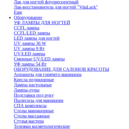
Лак для ногтей флуоресцентный
Лак-восстановитель для ногтей "VitaLack"
Еще
Оборудование
УФ ЛАМПЫ ДЛЯ НОГТЕЙ
CCFL лампы
CCFL/LED лампы
LED лампы для ногтей
UV лампы 36 W
UV лампы 9 Вт
UV/LED лампы
Сменные UV/LED лампы
УФ лампы 54 Вт
ОБОРУДОВАНИЕ ДЛЯ САЛОНОВ КРАСОТЫ
Аппараты для горячего маникюра
Кресла педикюрные
Лампы настольные
Лампы-лупы
Подставки под руку
Пылесосы для маникюра
СПА комплексы
Столы маникюрные
Столы массажные
Стулья мастера
Тележки косметологические