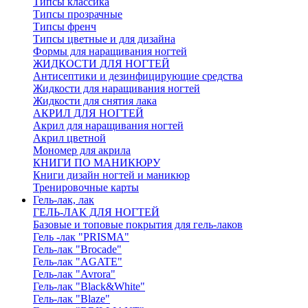
Типсы классика
Типсы прозрачные
Типсы френч
Типсы цветные и для дизайна
Формы для наращивания ногтей
ЖИДКОСТИ ДЛЯ НОГТЕЙ
Антисептики и дезинфицирующие средства
Жидкости для наращивания ногтей
Жидкости для снятия лака
АКРИЛ ДЛЯ НОГТЕЙ
Акрил для наращивания ногтей
Акрил цветной
Мономер для акрила
КНИГИ ПО МАНИКЮРУ
Книги дизайн ногтей и маникюр
Тренировочные карты
Гель-лак, лак
ГЕЛЬ-ЛАК ДЛЯ НОГТЕЙ
Базовые и топовые покрытия для гель-лаков
Гель -лак "PRISMA"
Гель-лак "Brocade"
Гель-лак "AGATE"
Гель-лак "Avrora"
Гель-лак "Black&White"
Гель-лак "Blaze"