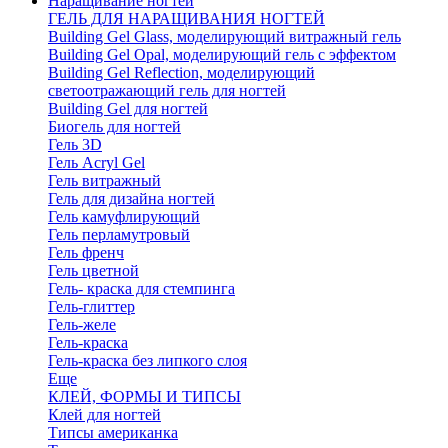
Наращивание ногтей
ГЕЛЬ ДЛЯ НАРАЩИВАНИЯ НОГТЕЙ
Building Gel Glass, моделирующий витражный гель
Building Gel Opal, моделирующий гель с эффектом
Building Gel Reflection, моделирующий
светоотражающий гель для ногтей
Building Gel для ногтей
Биогель для ногтей
Гель 3D
Гель Acryl Gel
Гель витражный
Гель для дизайна ногтей
Гель камуфлирующий
Гель перламутровый
Гель френч
Гель цветной
Гель- краска для стемпинга
Гель-глиттер
Гель-желе
Гель-краска
Гель-краска без липкого слоя
Еще
КЛЕЙ, ФОРМЫ И ТИПСЫ
Клей для ногтей
Типсы американка