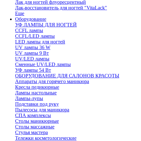
Лак для ногтей флуоресцентный
Лак-восстановитель для ногтей "VitaLack"
Еще
Оборудование
УФ ЛАМПЫ ДЛЯ НОГТЕЙ
CCFL лампы
CCFL/LED лампы
LED лампы для ногтей
UV лампы 36 W
UV лампы 9 Вт
UV/LED лампы
Сменные UV/LED лампы
УФ лампы 54 Вт
ОБОРУДОВАНИЕ ДЛЯ САЛОНОВ КРАСОТЫ
Аппараты для горячего маникюра
Кресла педикюрные
Лампы настольные
Лампы-лупы
Подставки под руку
Пылесосы для маникюра
СПА комплексы
Столы маникюрные
Столы массажные
Стулья мастера
Тележки косметологические