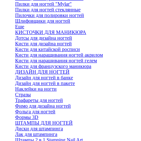
Пилки для ногтей "Mylar"
Пилки для ногтей стеклянные
Пилочки для полировки ногтей
Шлифовщики для ногтей
Еще
КИСТОЧКИ ДЛЯ МАНИКЮРА
Дотсы для дизайна ногтей
Кисти для дизайна ногтей
Кисти для китайской росписи
Кисти для наращивания ногтей акрилом
Кисти для наращивания ногтей гелем
Кисти для французского маникюра
ДИЗАЙН ДЛЯ НОГТЕЙ
Дизайн для ногтей в банке
Дизайн для ногтей в пакете
Наклейки на ногти
Стразы
Трафареты для ногтей
Фимо для дизайна ногтей
Фольга для ногтей
Формы 3D
ШТАМПЫ ДЛЯ НОГТЕЙ
Диски для штампинга
Лак для штампинга
Штампы 2 в 1 Stamping Nail Art