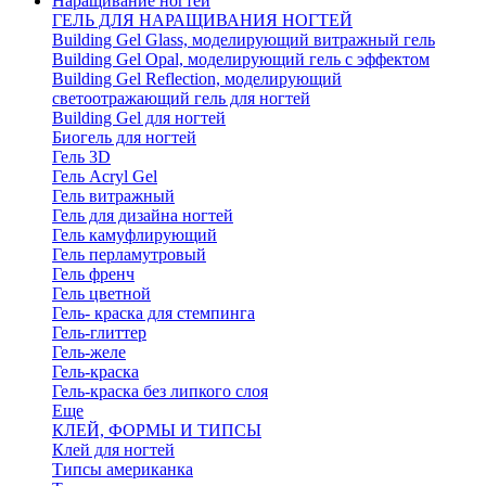
Наращивание ногтей
ГЕЛЬ ДЛЯ НАРАЩИВАНИЯ НОГТЕЙ
Building Gel Glass, моделирующий витражный гель
Building Gel Opal, моделирующий гель с эффектом
Building Gel Reflection, моделирующий
светоотражающий гель для ногтей
Building Gel для ногтей
Биогель для ногтей
Гель 3D
Гель Acryl Gel
Гель витражный
Гель для дизайна ногтей
Гель камуфлирующий
Гель перламутровый
Гель френч
Гель цветной
Гель- краска для стемпинга
Гель-глиттер
Гель-желе
Гель-краска
Гель-краска без липкого слоя
Еще
КЛЕЙ, ФОРМЫ И ТИПСЫ
Клей для ногтей
Типсы американка