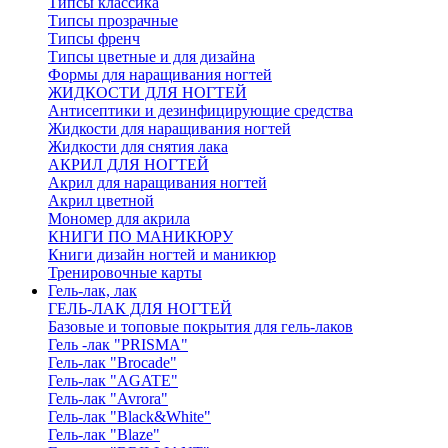
Типсы классика
Типсы прозрачные
Типсы френч
Типсы цветные и для дизайна
Формы для наращивания ногтей
ЖИДКОСТИ ДЛЯ НОГТЕЙ
Антисептики и дезинфицирующие средства
Жидкости для наращивания ногтей
Жидкости для снятия лака
АКРИЛ ДЛЯ НОГТЕЙ
Акрил для наращивания ногтей
Акрил цветной
Мономер для акрила
КНИГИ ПО МАНИКЮРУ
Книги дизайн ногтей и маникюр
Тренировочные карты
Гель-лак, лак
ГЕЛЬ-ЛАК ДЛЯ НОГТЕЙ
Базовые и топовые покрытия для гель-лаков
Гель -лак "PRISMA"
Гель-лак "Brocade"
Гель-лак "AGATE"
Гель-лак "Avrora"
Гель-лак "Black&White"
Гель-лак "Blaze"