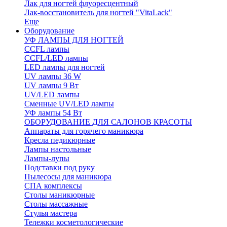
Лак для ногтей флуоресцентный
Лак-восстановитель для ногтей "VitaLack"
Еще
Оборудование
УФ ЛАМПЫ ДЛЯ НОГТЕЙ
CCFL лампы
CCFL/LED лампы
LED лампы для ногтей
UV лампы 36 W
UV лампы 9 Вт
UV/LED лампы
Сменные UV/LED лампы
УФ лампы 54 Вт
ОБОРУДОВАНИЕ ДЛЯ САЛОНОВ КРАСОТЫ
Аппараты для горячего маникюра
Кресла педикюрные
Лампы настольные
Лампы-лупы
Подставки под руку
Пылесосы для маникюра
СПА комплексы
Столы маникюрные
Столы массажные
Стулья мастера
Тележки косметологические