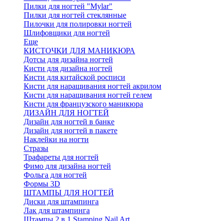
Пилки для ногтей "Mylar"
Пилки для ногтей стеклянные
Пилочки для полировки ногтей
Шлифовщики для ногтей
Еще
КИСТОЧКИ ДЛЯ МАНИКЮРА
Дотсы для дизайна ногтей
Кисти для дизайна ногтей
Кисти для китайской росписи
Кисти для наращивания ногтей акрилом
Кисти для наращивания ногтей гелем
Кисти для французского маникюра
ДИЗАЙН ДЛЯ НОГТЕЙ
Дизайн для ногтей в банке
Дизайн для ногтей в пакете
Наклейки на ногти
Стразы
Трафареты для ногтей
Фимо для дизайна ногтей
Фольга для ногтей
Формы 3D
ШТАМПЫ ДЛЯ НОГТЕЙ
Диски для штампинга
Лак для штампинга
Штампы 2 в 1 Stamping Nail Art