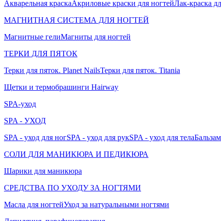
Акварельная краска
Акриловые краски для ногтей
Лак-краска д
МАГНИТНАЯ СИСТЕМА ДЛЯ НОГТЕЙ
Магнитные гели
Магниты для ногтей
ТЕРКИ ДЛЯ ПЯТОК
Терки для пяток. Planet Nails
Терки для пяток. Titania
Щетки и термобрашинги Hairway
SPA-уход
SPA - УХОД
SPA - уход для ног
SPA - уход для рук
SPA - уход для тела
Бальзам
СОЛИ ДЛЯ МАНИКЮРА И ПЕДИКЮРА
Шарики для маникюра
СРЕДСТВА ПО УХОДУ ЗА НОГТЯМИ
Масла для ногтей
Уход за натуральными ногтями