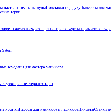
ы настольные
Лампы-лупы
Подставки под руку
Пылесосы для ма
еские терки
ез
Фрезы алмазные
Фрезы для полировки
Фрезы керамические
Фре
 Saturn
овые
Чемоданы для мастера маникюра
ые
Сухожаровые стерилизаторы
е кусачки
Наборы для маникюра и педикюра
Пинцеты
Станки д