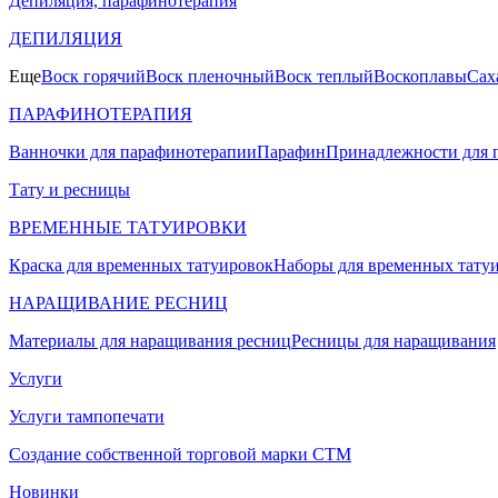
Депиляция, парафинотерапия
ДЕПИЛЯЦИЯ
Еще
Воск горячий
Воск пленочный
Воск теплый
Воскоплавы
Сах
ПАРАФИНОТЕРАПИЯ
Ванночки для парафинотерапии
Парафин
Принадлежности для 
Тату и ресницы
ВРЕМЕННЫЕ ТАТУИРОВКИ
Краска для временных татуировок
Наборы для временных тату
НАРАЩИВАНИЕ РЕСНИЦ
Материалы для наращивания ресниц
Ресницы для наращивания
Услуги
Услуги тампопечати
Создание собственной торговой марки СТМ
Новинки