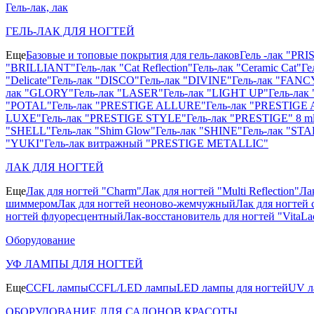
Гель-лак, лак
ГЕЛЬ-ЛАК ДЛЯ НОГТЕЙ
Еще
Базовые и топовые покрытия для гель-лаков
Гель -лак "PR
"BRILLIANT"
Гель-лак "Cat Reflection"
Гель-лак "Ceramic Cat"
Ге
"Delicate"
Гель-лак "DISCO"
Гель-лак "DIVINE"
Гель-лак "FANC
лак "GLORY"
Гель-лак "LASER"
Гель-лак "LIGHT UP"
Гель-ла
"POTAL"
Гель-лак "PRESTIGE ALLURE"
Гель-лак "PRESTIGE 
LUXE"
Гель-лак "PRESTIGE STYLE"
Гель-лак "PRESTIGE" 8 m
"SHELL"
Гель-лак "Shim Glow"
Гель-лак "SHINE"
Гель-лак "STA
"YUKI"
Гель-лак витражный "PRESTIGE METALLIC"
ЛАК ДЛЯ НОГТЕЙ
Еще
Лак для ногтей "Charm"
Лак для ногтей "Multi Reflection"
Ла
шиммером
Лак для ногтей неоново-жемчужный
Лак для ногтей 
ногтей флуоресцентный
Лак-восстановитель для ногтей "VitaLa
Оборудование
УФ ЛАМПЫ ДЛЯ НОГТЕЙ
Еще
CCFL лампы
CCFL/LED лампы
LED лампы для ногтей
UV л
ОБОРУДОВАНИЕ ДЛЯ САЛОНОВ КРАСОТЫ