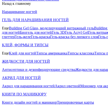
Назад к главному
Наращивание ногтей
ГЕЛЬ ДЛЯ НАРАЩИВАНИЯ НОГТЕЙ
Еще
Building Gel Glass, моделирующий витражный гель
Buildin
для ногтей
Биогель для ногтей
Гель 3D
Гель Acryl Gel
Гель витра
глиттер
Гель-желе
Гель-краска
Гель-краска без липкого слоя
Гель-
КЛЕЙ, ФОРМЫ И ТИПСЫ
Еще
Клей для ногтей
Типсы американка
Типсы классика
Типсы п
ЖИДКОСТИ ДЛЯ НОГТЕЙ
Антисептики и дезинфицирующие средства
Жидкости для нара
АКРИЛ ДЛЯ НОГТЕЙ
Акрил для наращивания ногтей
Акрил цветной
Мономер для ак
КНИГИ ПО МАНИКЮРУ
Книги дизайн ногтей и маникюр
Тренировочные карты