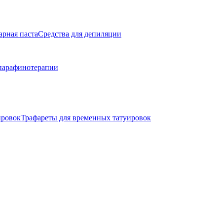
арная паста
Средства для депиляции
парафинотерапии
ировок
Трафареты для временных татуировок