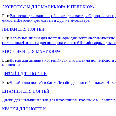
АКСЕССУАРЫ ДЛЯ МАНИКЮРА И ПЕДИКЮРА
Еще
Ванночки для маникюра
Защита для мастера
Одноразовая пр
емкости
Щеточки для ногтей и другие аксессуары
ПИЛКИ ДЛЯ НОГТЕЙ
Еще
Алмазные пилки для ногтей
Бафы для ногтей
Керамические
стеклянные
Пилочки для полировки ногтей
Шлифовщики для н
КИСТОЧКИ ДЛЯ МАНИКЮРА
Еще
Дотсы для дизайна ногтей
Кисти для дизайна ногтей
Кисти 
маникюра
ДИЗАЙН ДЛЯ НОГТЕЙ
Еще
Дизайн для ногтей в банке
Дизайн для ногтей в пакете
Накл
ШТАМПЫ ДЛЯ НОГТЕЙ
Диски для штампинга
Лак для штампинга
Штампы 2 в 1 Stamping
КРАСКИ ДЛЯ НОГТЕЙ