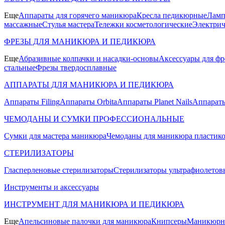
Еще
Аппараты для горячего маникюра
Кресла педикюрные
Ламп
массажные
Стулья мастера
Тележки косметологические
Электрич
ФРЕЗЫ ДЛЯ МАНИКЮРА И ПЕДИКЮРА
Еще
Абразивные колпачки и насадки-основы
Аксессуары для фр
стальные
Фрезы твердосплавные
АППАРАТЫ ДЛЯ МАНИКЮРА И ПЕДИКЮРА
Аппараты Filing
Аппараты Orbita
Аппараты Planet Nails
Аппараты
ЧЕМОДАНЫ И СУМКИ ПРОФЕССИОНАЛЬНЫЕ
Сумки для мастера маникюра
Чемоданы для маникюра пластик
СТЕРИЛИЗАТОРЫ
Гласперленовые стерилизаторы
Стерилизаторы ультрафиолетов
Инструменты и аксессуары
ИНСТРУМЕНТ ДЛЯ МАНИКЮРА И ПЕДИКЮРА
Еще
Апельсиновые палочки для маникюра
Книпсеры
Маникюрны