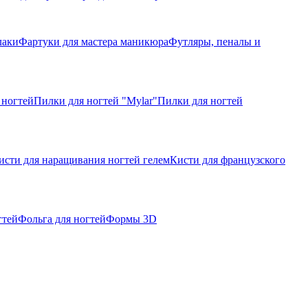
лаки
Фартуки для мастера маникюра
Футляры, пеналы и
 ногтей
Пилки для ногтей "Mylar"
Пилки для ногтей
исти для наращивания ногтей гелем
Кисти для французского
гтей
Фольга для ногтей
Формы 3D