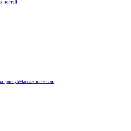
ля ногтей
ы для губ
Массажное масло