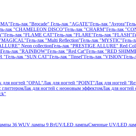
ISMA"
Гель-лак "Brocade"
Гель-лак "AGATE"
Гель-лак "Avrora"
Гель
ль-лак "CHAMELEON DISCO"
Гель-лак "CHARM"
Гель-лак "CO
Y"
Гель-лак "FLAME CAT"
Гель-лак "FLARE"
Гель-лак "FLASH"
Г
к "MAGICAL"
Гель-лак "Multi Reflection"
Гель-лак "MYSTIC"
Гель-
ALLURE" Neon collection
Гель-лак "PRESTIGE ALLURE" Red Coll
l
Гель-лак "RAINBOW"
Гель-лак "Red Cat"
Гель-лак "RED SHIMM
R "
Гель-лак "SUN CAT"
Гель-лак "Tinsel"
Гель-лак "VISION"
Гель
к для ногтей "OPAL"
Лак для ногтей "POINT"
Лак для ногтей "Ref
с глиттером
Лак для ногтей с неоновым эффектом
Лак для ногтей
ck"
ампы 36 W
UV лампы 9 Вт
UV/LED лампы
Сменные UV/LED ла