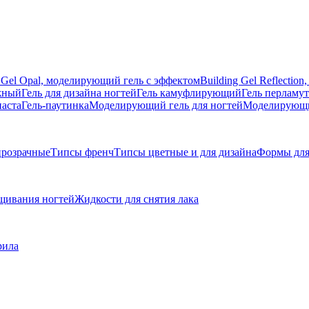
g Gel Opal, моделирующий гель с эффектом
Building Gel Reflecti
жный
Гель для дизайна ногтей
Гель камуфлирующий
Гель перламу
паста
Гель-паутинка
Моделирующий гель для ногтей
Моделирующий
розрачные
Типсы френч
Типсы цветные и для дизайна
Формы для
щивания ногтей
Жидкости для снятия лака
рила