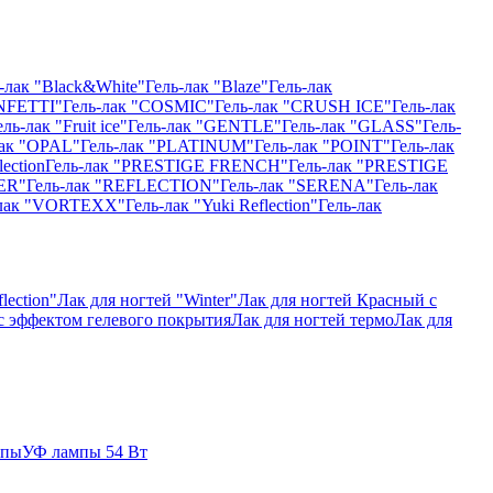
-лак "Black&White"
Гель-лак "Blaze"
Гель-лак
NFETTI"
Гель-лак "COSMIC"
Гель-лак "CRUSH ICE"
Гель-лак
ель-лак "Fruit ice"
Гель-лак "GENTLE"
Гель-лак "GLASS"
Гель-
лак "OPAL"
Гель-лак "PLATINUM"
Гель-лак "POINT"
Гель-лак
ection
Гель-лак "PRESTIGE FRENCH"
Гель-лак "PRESTIGE
ER"
Гель-лак "REFLECTION"
Гель-лак "SERENA"
Гель-лак
-лак "VORTEXX"
Гель-лак "Yuki Reflection"
Гель-лак
lection"
Лак для ногтей "Winter"
Лак для ногтей Красный с
 с эффектом гелевого покрытия
Лак для ногтей термо
Лак для
мпы
УФ лампы 54 Вт