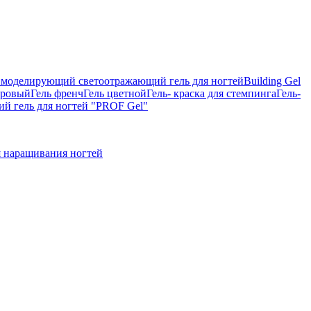
on, моделирующий светоотражающий гель для ногтей
Building Gel
тровый
Гель френч
Гель цветной
Гель- краска для стемпинга
Гель-
 гель для ногтей "PROF Gel"
 наращивания ногтей