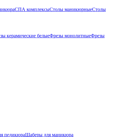
никюра
СПА комплексы
Столы маникюрные
Столы
зы керамические белые
Фрезы монолитные
Фрезы
ля педикюра
Шаберы для маникюра