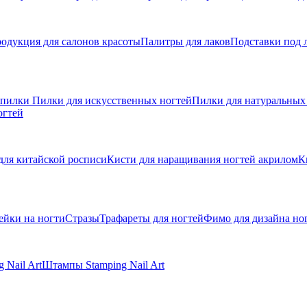
одукция для салонов красоты
Палитры для лаков
Подставки под 
 пилки
Пилки для искусственных ногтей
Пилки для натуральных
огтей
для китайской росписи
Кисти для наращивания ногтей акрилом
К
ейки на ногти
Стразы
Трафареты для ногтей
Фимо для дизайна но
 Nail Art
Штампы Stamping Nail Art