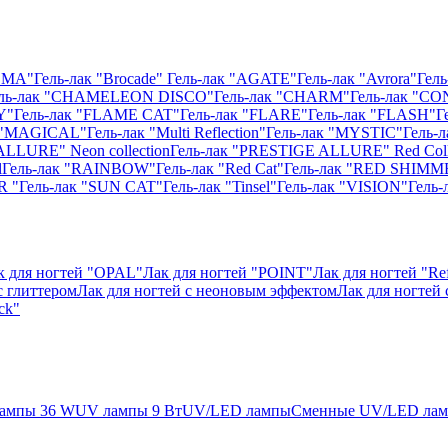
ISMA"
Гель-лак "Brocade"
Гель-лак "AGATE"
Гель-лак "Avrora"
Гель
ль-лак "CHAMELEON DISCO"
Гель-лак "CHARM"
Гель-лак "CO
Y"
Гель-лак "FLAME CAT"
Гель-лак "FLARE"
Гель-лак "FLASH"
Г
к "MAGICAL"
Гель-лак "Multi Reflection"
Гель-лак "MYSTIC"
Гель-
ALLURE" Neon collection
Гель-лак "PRESTIGE ALLURE" Red Coll
l
Гель-лак "RAINBOW"
Гель-лак "Red Cat"
Гель-лак "RED SHIMM
R "
Гель-лак "SUN CAT"
Гель-лак "Tinsel"
Гель-лак "VISION"
Гель
к для ногтей "OPAL"
Лак для ногтей "POINT"
Лак для ногтей "Ref
с глиттером
Лак для ногтей с неоновым эффектом
Лак для ногтей
ck"
ампы 36 W
UV лампы 9 Вт
UV/LED лампы
Сменные UV/LED ла