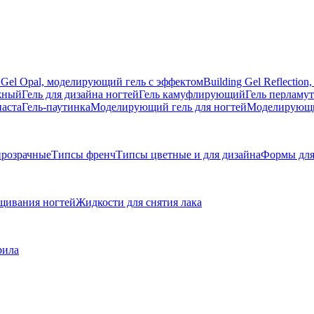
g Gel Opal, моделирующий гель с эффектом
Building Gel Reflecti
жный
Гель для дизайна ногтей
Гель камуфлирующий
Гель перламу
паста
Гель-паутинка
Моделирующий гель для ногтей
Моделирующий
розрачные
Типсы френч
Типсы цветные и для дизайна
Формы для
щивания ногтей
Жидкости для снятия лака
рила