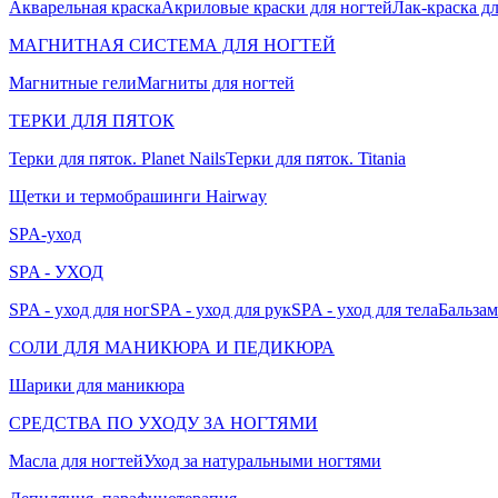
Акварельная краска
Акриловые краски для ногтей
Лак-краска д
МАГНИТНАЯ СИСТЕМА ДЛЯ НОГТЕЙ
Магнитные гели
Магниты для ногтей
ТЕРКИ ДЛЯ ПЯТОК
Терки для пяток. Planet Nails
Терки для пяток. Titania
Щетки и термобрашинги Hairway
SPA-уход
SPA - УХОД
SPA - уход для ног
SPA - уход для рук
SPA - уход для тела
Бальзам
СОЛИ ДЛЯ МАНИКЮРА И ПЕДИКЮРА
Шарики для маникюра
СРЕДСТВА ПО УХОДУ ЗА НОГТЯМИ
Масла для ногтей
Уход за натуральными ногтями