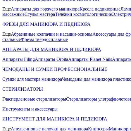
Еще
Аппараты для горячего маникюра
Кресла педикюрные
Ламп
массажные
Стулья мастера
Тележки косметологические
Электрич
ФРЕЗЫ ДЛЯ МАНИКЮРА И ПЕДИКЮРА
Еще
Абразивные колпачки и насадки-основы
Аксессуары для фр
стальные
Фрезы твердосплавные
АППАРАТЫ ДЛЯ МАНИКЮРА И ПЕДИКЮРА
Аппараты Filing
Аппараты Orbita
Аппараты Planet Nails
Аппараты
ЧЕМОДАНЫ И СУМКИ ПРОФЕССИОНАЛЬНЫЕ
Сумки для мастера маникюра
Чемоданы для маникюра пластик
СТЕРИЛИЗАТОРЫ
Гласперленовые стерилизаторы
Стерилизаторы ультрафиолетов
Инструменты и аксессуары
ИНСТРУМЕНТ ДЛЯ МАНИКЮРА И ПЕДИКЮРА
Еще
Апельсиновые палочки для маникюра
Книпсеры
Маникюрны