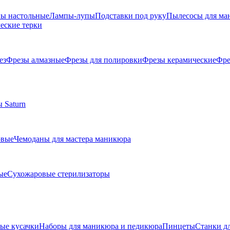
ы настольные
Лампы-лупы
Подставки под руку
Пылесосы для ма
еские терки
ез
Фрезы алмазные
Фрезы для полировки
Фрезы керамические
Фре
 Saturn
овые
Чемоданы для мастера маникюра
ые
Сухожаровые стерилизаторы
е кусачки
Наборы для маникюра и педикюра
Пинцеты
Станки д