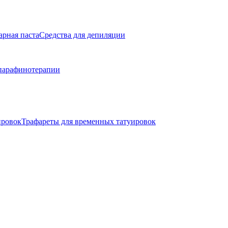
арная паста
Средства для депиляции
парафинотерапии
ировок
Трафареты для временных татуировок