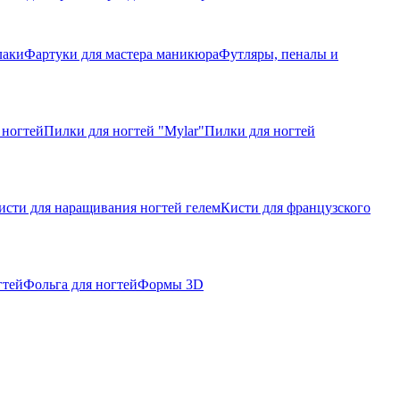
лаки
Фартуки для мастера маникюра
Футляры, пеналы и
 ногтей
Пилки для ногтей "Mylar"
Пилки для ногтей
исти для наращивания ногтей гелем
Кисти для французского
гтей
Фольга для ногтей
Формы 3D