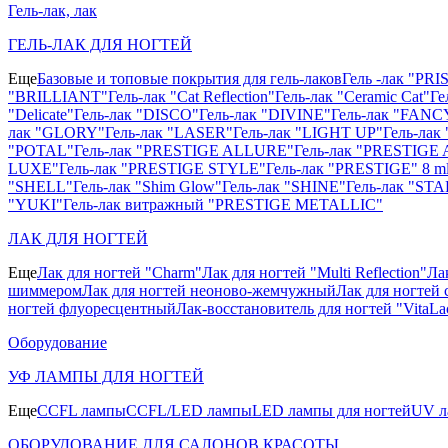
Гель-лак, лак
ГЕЛЬ-ЛАК ДЛЯ НОГТЕЙ
Еще
Базовые и топовые покрытия для гель-лаков
Гель -лак "PR
"BRILLIANT"
Гель-лак "Cat Reflection"
Гель-лак "Ceramic Cat"
Ге
"Delicate"
Гель-лак "DISCO"
Гель-лак "DIVINE"
Гель-лак "FANC
лак "GLORY"
Гель-лак "LASER"
Гель-лак "LIGHT UP"
Гель-ла
"POTAL"
Гель-лак "PRESTIGE ALLURE"
Гель-лак "PRESTIGE 
LUXE"
Гель-лак "PRESTIGE STYLE"
Гель-лак "PRESTIGE" 8 m
"SHELL"
Гель-лак "Shim Glow"
Гель-лак "SHINE"
Гель-лак "STA
"YUKI"
Гель-лак витражный "PRESTIGE METALLIC"
ЛАК ДЛЯ НОГТЕЙ
Еще
Лак для ногтей "Charm"
Лак для ногтей "Multi Reflection"
Ла
шиммером
Лак для ногтей неоново-жемчужный
Лак для ногтей 
ногтей флуоресцентный
Лак-восстановитель для ногтей "VitaLa
Оборудование
УФ ЛАМПЫ ДЛЯ НОГТЕЙ
Еще
CCFL лампы
CCFL/LED лампы
LED лампы для ногтей
UV л
ОБОРУДОВАНИЕ ДЛЯ САЛОНОВ КРАСОТЫ