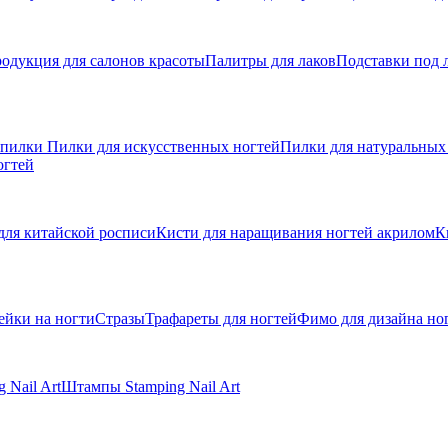
одукция для салонов красоты
Палитры для лаков
Подставки под 
 пилки
Пилки для искусственных ногтей
Пилки для натуральных
огтей
для китайской росписи
Кисти для наращивания ногтей акрилом
К
ейки на ногти
Стразы
Трафареты для ногтей
Фимо для дизайна но
 Nail Art
Штампы Stamping Nail Art