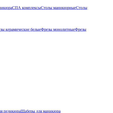
никюра
СПА комплексы
Столы маникюрные
Столы
зы керамические белые
Фрезы монолитные
Фрезы
ля педикюра
Шаберы для маникюра