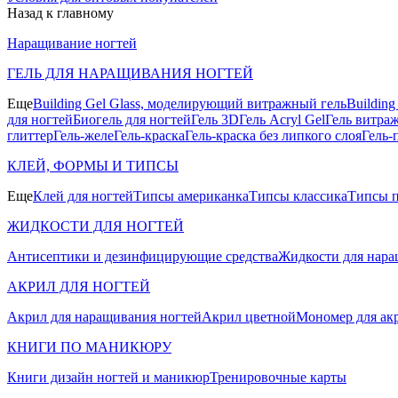
Назад к главному
Наращивание ногтей
ГЕЛЬ ДЛЯ НАРАЩИВАНИЯ НОГТЕЙ
Еще
Building Gel Glass, моделирующий витражный гель
Buildin
для ногтей
Биогель для ногтей
Гель 3D
Гель Acryl Gel
Гель витра
глиттер
Гель-желе
Гель-краска
Гель-краска без липкого слоя
Гель-
КЛЕЙ, ФОРМЫ И ТИПСЫ
Еще
Клей для ногтей
Типсы американка
Типсы классика
Типсы п
ЖИДКОСТИ ДЛЯ НОГТЕЙ
Антисептики и дезинфицирующие средства
Жидкости для нара
АКРИЛ ДЛЯ НОГТЕЙ
Акрил для наращивания ногтей
Акрил цветной
Мономер для ак
КНИГИ ПО МАНИКЮРУ
Книги дизайн ногтей и маникюр
Тренировочные карты