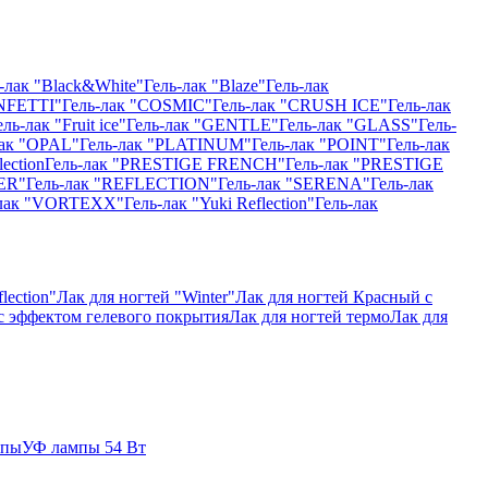
-лак "Black&White"
Гель-лак "Blaze"
Гель-лак
NFETTI"
Гель-лак "COSMIC"
Гель-лак "CRUSH ICE"
Гель-лак
ель-лак "Fruit ice"
Гель-лак "GENTLE"
Гель-лак "GLASS"
Гель-
лак "OPAL"
Гель-лак "PLATINUM"
Гель-лак "POINT"
Гель-лак
ection
Гель-лак "PRESTIGE FRENCH"
Гель-лак "PRESTIGE
ER"
Гель-лак "REFLECTION"
Гель-лак "SERENA"
Гель-лак
-лак "VORTEXX"
Гель-лак "Yuki Reflection"
Гель-лак
lection"
Лак для ногтей "Winter"
Лак для ногтей Красный с
 с эффектом гелевого покрытия
Лак для ногтей термо
Лак для
мпы
УФ лампы 54 Вт