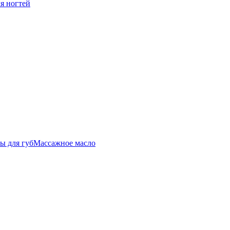
ля ногтей
ы для губ
Массажное масло