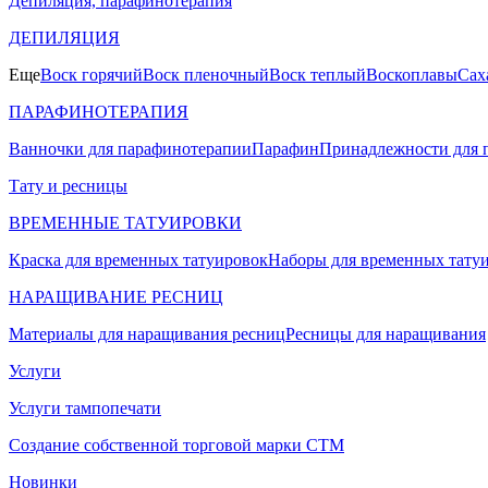
Депиляция, парафинотерапия
ДЕПИЛЯЦИЯ
Еще
Воск горячий
Воск пленочный
Воск теплый
Воскоплавы
Сах
ПАРАФИНОТЕРАПИЯ
Ванночки для парафинотерапии
Парафин
Принадлежности для 
Тату и ресницы
ВРЕМЕННЫЕ ТАТУИРОВКИ
Краска для временных татуировок
Наборы для временных тату
НАРАЩИВАНИЕ РЕСНИЦ
Материалы для наращивания ресниц
Ресницы для наращивания
Услуги
Услуги тампопечати
Создание собственной торговой марки СТМ
Новинки