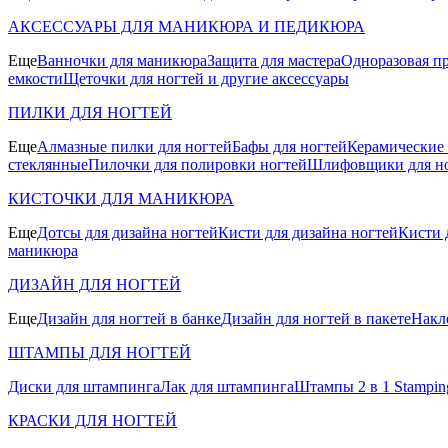
АКСЕССУАРЫ ДЛЯ МАНИКЮРА И ПЕДИКЮРА
Еще
Ванночки для маникюра
Защита для мастера
Одноразовая пр
емкости
Щеточки для ногтей и другие аксессуары
ПИЛКИ ДЛЯ НОГТЕЙ
Еще
Алмазные пилки для ногтей
Бафы для ногтей
Керамические
стеклянные
Пилочки для полировки ногтей
Шлифовщики для н
КИСТОЧКИ ДЛЯ МАНИКЮРА
Еще
Дотсы для дизайна ногтей
Кисти для дизайна ногтей
Кисти 
маникюра
ДИЗАЙН ДЛЯ НОГТЕЙ
Еще
Дизайн для ногтей в банке
Дизайн для ногтей в пакете
Накл
ШТАМПЫ ДЛЯ НОГТЕЙ
Диски для штампинга
Лак для штампинга
Штампы 2 в 1 Stamping
КРАСКИ ДЛЯ НОГТЕЙ