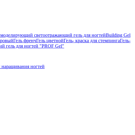
on, моделирующий светоотражающий гель для ногтей
Building Gel
тровый
Гель френч
Гель цветной
Гель- краска для стемпинга
Гель-
 гель для ногтей "PROF Gel"
 наращивания ногтей