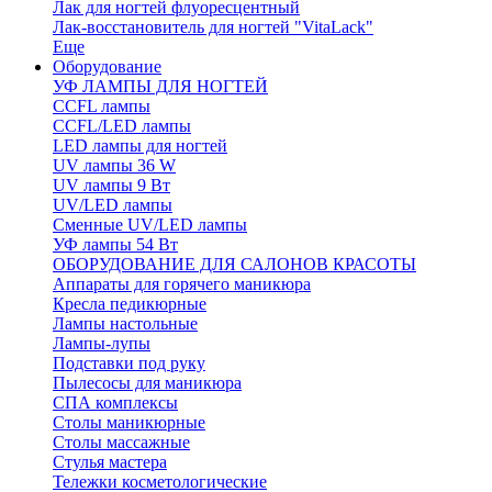
Лак для ногтей флуоресцентный
Лак-восстановитель для ногтей "VitaLack"
Еще
Оборудование
УФ ЛАМПЫ ДЛЯ НОГТЕЙ
CCFL лампы
CCFL/LED лампы
LED лампы для ногтей
UV лампы 36 W
UV лампы 9 Вт
UV/LED лампы
Сменные UV/LED лампы
УФ лампы 54 Вт
ОБОРУДОВАНИЕ ДЛЯ САЛОНОВ КРАСОТЫ
Аппараты для горячего маникюра
Кресла педикюрные
Лампы настольные
Лампы-лупы
Подставки под руку
Пылесосы для маникюра
СПА комплексы
Столы маникюрные
Столы массажные
Стулья мастера
Тележки косметологические