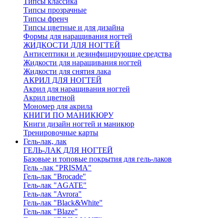
Типсы классика
Типсы прозрачные
Типсы френч
Типсы цветные и для дизайна
Формы для наращивания ногтей
ЖИДКОСТИ ДЛЯ НОГТЕЙ
Антисептики и дезинфицирующие средства
Жидкости для наращивания ногтей
Жидкости для снятия лака
АКРИЛ ДЛЯ НОГТЕЙ
Акрил для наращивания ногтей
Акрил цветной
Мономер для акрила
КНИГИ ПО МАНИКЮРУ
Книги дизайн ногтей и маникюр
Тренировочные карты
Гель-лак, лак
ГЕЛЬ-ЛАК ДЛЯ НОГТЕЙ
Базовые и топовые покрытия для гель-лаков
Гель -лак "PRISMA"
Гель-лак "Brocade"
Гель-лак "AGATE"
Гель-лак "Avrora"
Гель-лак "Black&White"
Гель-лак "Blaze"