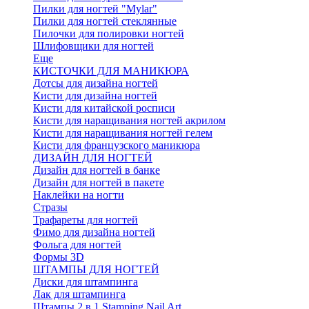
Пилки для ногтей "Mylar"
Пилки для ногтей стеклянные
Пилочки для полировки ногтей
Шлифовщики для ногтей
Еще
КИСТОЧКИ ДЛЯ МАНИКЮРА
Дотсы для дизайна ногтей
Кисти для дизайна ногтей
Кисти для китайской росписи
Кисти для наращивания ногтей акрилом
Кисти для наращивания ногтей гелем
Кисти для французского маникюра
ДИЗАЙН ДЛЯ НОГТЕЙ
Дизайн для ногтей в банке
Дизайн для ногтей в пакете
Наклейки на ногти
Стразы
Трафареты для ногтей
Фимо для дизайна ногтей
Фольга для ногтей
Формы 3D
ШТАМПЫ ДЛЯ НОГТЕЙ
Диски для штампинга
Лак для штампинга
Штампы 2 в 1 Stamping Nail Art