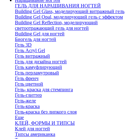
Наращивание ногтей
ГЕЛЬ ДЛЯ НАРАЩИВАНИЯ НОГТЕЙ
Building Gel Glass, моделирующий витражный гель
Building Gel Opal, моделирующий гель с эффектом
Building Gel Reflection, моделирующий
светоотражающий гель для ногтей
Building Gel для ногтей
Биогель для ногтей
Гель 3D
Гель Acryl Gel
Гель витражный
Гель для дизайна ногтей
Гель камуфлирующий
Гель перламутровый
Гель френч
Гель цветной
Гель- краска для стемпинга
Гель-глиттер
Гель-желе
Гель-краска
Гель-краска без липкого слоя
Еще
КЛЕЙ, ФОРМЫ И ТИПСЫ
Клей для ногтей
Типсы американка