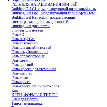
Наращивание ногтей
ГЕЛЬ ДЛЯ НАРАЩИВАНИЯ НОГТЕЙ
Building Gel Glass, моделирующий витражный гель
Building Gel Opal, моделирующий гель с эффектом
Building Gel Reflection, моделирующий
светоотражающий гель для ногтей
Building Gel для ногтей
Биогель для ногтей
Гель 3D
Гель Acryl Gel
Гель витражный
Гель для дизайна ногтей
Гель камуфлирующий
Гель перламутровый
Гель френч
Гель цветной
Гель- краска для стемпинга
Гель-глиттер
Гель-желе
Гель-краска
Гель-краска без липкого слоя
Еще
КЛЕЙ, ФОРМЫ И ТИПСЫ
Клей для ногтей
Типсы американка