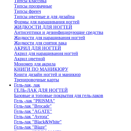
Типсы классика
Типсы прозрачные
Типсы френч
Типсы цветные и для дизайна
Формы для наращивания ногтей
ЖИДКОСТИ ДЛЯ НОГТЕЙ
Антисептики и дезинфицирующие средства
Жидкости для наращивания ногтей
Жидкости для снятия лака
АКРИЛ ДЛЯ НОГТЕЙ
Акрил для наращивания ногтей
Акрил цветной
Мономер для акрила
КНИГИ ПО МАНИКЮРУ
Книги дизайн ногтей и маникюр
Тренировочные карты
Гель-лак, лак
ГЕЛЬ-ЛАК ДЛЯ НОГТЕЙ
Базовые и топовые покрытия для гель-лаков
Гель -лак "PRISMA"
Гель-лак "Brocade"
Гель-лак "AGATE"
Гель-лак "Avrora"
Гель-лак "Black&White"
Гель-лак "Blaze"