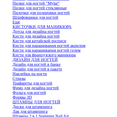
Пилки для ногтей "Mylar"
Пилки для ногтей стеклянные
Пилочки для полировки ногтей
Шлифовщики для ногтей
Еще
КИСТОЧКИ ДЛЯ МАНИКЮРА
Дотсы для дизайна ногтей
Кисти для дизайна ногтей
Кисти для китайской росписи
Кисти для наращивания ногтей акрилом
Кисти для наращивания ногтей гелем
Кисти для французского маникюра
ДИЗАЙН ДЛЯ НОГТЕЙ
Дизайн для ногтей в банке
Дизайн для ногтей в пакете
Наклейки на ногти
Стразы
Трафареты для ногтей
Фимо для дизайна ногтей
Фольга для ногтей
Формы 3D
ШТАМПЫ ДЛЯ НОГТЕЙ
Диски для штампинга
Лак для штампинга
Штампы 2 в 1 Stamping Nail Art