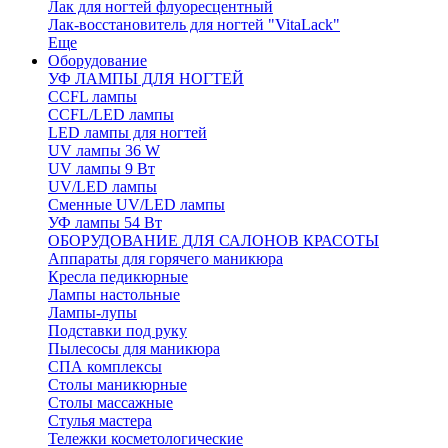
Лак для ногтей флуоресцентный
Лак-восстановитель для ногтей "VitaLack"
Еще
Оборудование
УФ ЛАМПЫ ДЛЯ НОГТЕЙ
CCFL лампы
CCFL/LED лампы
LED лампы для ногтей
UV лампы 36 W
UV лампы 9 Вт
UV/LED лампы
Сменные UV/LED лампы
УФ лампы 54 Вт
ОБОРУДОВАНИЕ ДЛЯ САЛОНОВ КРАСОТЫ
Аппараты для горячего маникюра
Кресла педикюрные
Лампы настольные
Лампы-лупы
Подставки под руку
Пылесосы для маникюра
СПА комплексы
Столы маникюрные
Столы массажные
Стулья мастера
Тележки косметологические