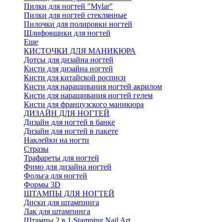
Пилки для ногтей "Mylar"
Пилки для ногтей стеклянные
Пилочки для полировки ногтей
Шлифовщики для ногтей
Еще
КИСТОЧКИ ДЛЯ МАНИКЮРА
Дотсы для дизайна ногтей
Кисти для дизайна ногтей
Кисти для китайской росписи
Кисти для наращивания ногтей акрилом
Кисти для наращивания ногтей гелем
Кисти для французского маникюра
ДИЗАЙН ДЛЯ НОГТЕЙ
Дизайн для ногтей в банке
Дизайн для ногтей в пакете
Наклейки на ногти
Стразы
Трафареты для ногтей
Фимо для дизайна ногтей
Фольга для ногтей
Формы 3D
ШТАМПЫ ДЛЯ НОГТЕЙ
Диски для штампинга
Лак для штампинга
Штампы 2 в 1 Stamping Nail Art