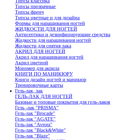
Типсы классика
Типсы прозрачные
Типсы френч
Типсы цветные и для дизайна
Формы для наращивания ногтей
ЖИДКОСТИ ДЛЯ НОГТЕЙ
Антисептики и дезинфицирующие средства
Жидкости для наращивания ногтей
Жидкости для снятия лака
АКРИЛ ДЛЯ НОГТЕЙ
Акрил для наращивания ногтей
Акрил цветной
Мономер для акрила
КНИГИ ПО МАНИКЮРУ
Книги дизайн ногтей и маникюр
Тренировочные карты
Гель-лак, лак
ГЕЛЬ-ЛАК ДЛЯ НОГТЕЙ
Базовые и топовые покрытия для гель-лаков
Гель -лак "PRISMA"
Гель-лак "Brocade"
Гель-лак "AGATE"
Гель-лак "Avrora"
Гель-лак "Black&White"
Гель-лак "Blaze"