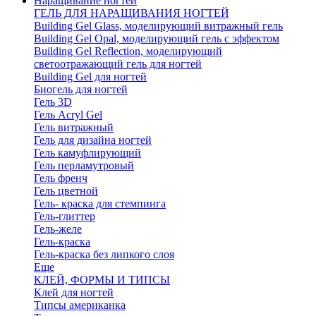
Наращивание ногтей
ГЕЛЬ ДЛЯ НАРАЩИВАНИЯ НОГТЕЙ
Building Gel Glass, моделирующий витражный гель
Building Gel Opal, моделирующий гель с эффектом
Building Gel Reflection, моделирующий
светоотражающий гель для ногтей
Building Gel для ногтей
Биогель для ногтей
Гель 3D
Гель Acryl Gel
Гель витражный
Гель для дизайна ногтей
Гель камуфлирующий
Гель перламутровый
Гель френч
Гель цветной
Гель- краска для стемпинга
Гель-глиттер
Гель-желе
Гель-краска
Гель-краска без липкого слоя
Еще
КЛЕЙ, ФОРМЫ И ТИПСЫ
Клей для ногтей
Типсы американка