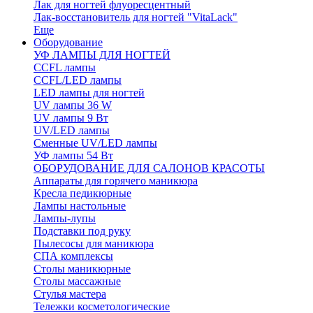
Лак для ногтей флуоресцентный
Лак-восстановитель для ногтей "VitaLack"
Еще
Оборудование
УФ ЛАМПЫ ДЛЯ НОГТЕЙ
CCFL лампы
CCFL/LED лампы
LED лампы для ногтей
UV лампы 36 W
UV лампы 9 Вт
UV/LED лампы
Сменные UV/LED лампы
УФ лампы 54 Вт
ОБОРУДОВАНИЕ ДЛЯ САЛОНОВ КРАСОТЫ
Аппараты для горячего маникюра
Кресла педикюрные
Лампы настольные
Лампы-лупы
Подставки под руку
Пылесосы для маникюра
СПА комплексы
Столы маникюрные
Столы массажные
Стулья мастера
Тележки косметологические