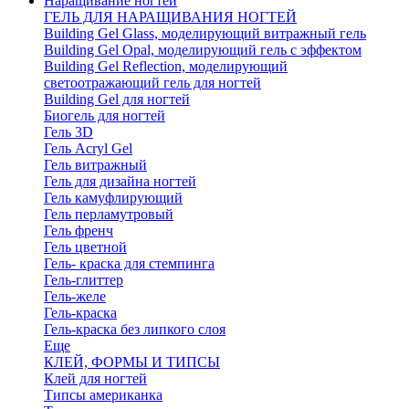
Наращивание ногтей
ГЕЛЬ ДЛЯ НАРАЩИВАНИЯ НОГТЕЙ
Building Gel Glass, моделирующий витражный гель
Building Gel Opal, моделирующий гель с эффектом
Building Gel Reflection, моделирующий
светоотражающий гель для ногтей
Building Gel для ногтей
Биогель для ногтей
Гель 3D
Гель Acryl Gel
Гель витражный
Гель для дизайна ногтей
Гель камуфлирующий
Гель перламутровый
Гель френч
Гель цветной
Гель- краска для стемпинга
Гель-глиттер
Гель-желе
Гель-краска
Гель-краска без липкого слоя
Еще
КЛЕЙ, ФОРМЫ И ТИПСЫ
Клей для ногтей
Типсы американка