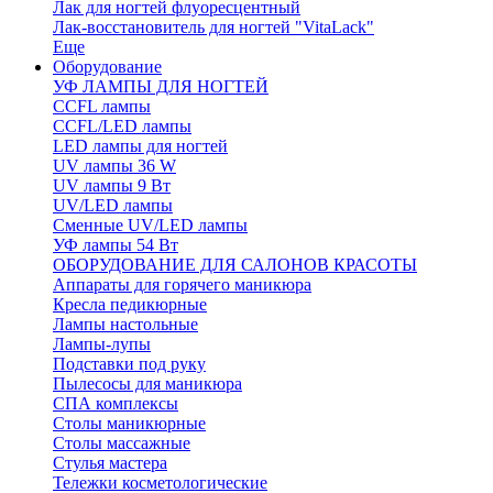
Лак для ногтей флуоресцентный
Лак-восстановитель для ногтей "VitaLack"
Еще
Оборудование
УФ ЛАМПЫ ДЛЯ НОГТЕЙ
CCFL лампы
CCFL/LED лампы
LED лампы для ногтей
UV лампы 36 W
UV лампы 9 Вт
UV/LED лампы
Сменные UV/LED лампы
УФ лампы 54 Вт
ОБОРУДОВАНИЕ ДЛЯ САЛОНОВ КРАСОТЫ
Аппараты для горячего маникюра
Кресла педикюрные
Лампы настольные
Лампы-лупы
Подставки под руку
Пылесосы для маникюра
СПА комплексы
Столы маникюрные
Столы массажные
Стулья мастера
Тележки косметологические