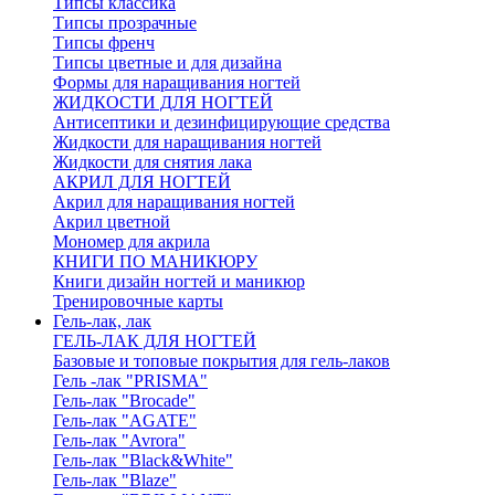
Типсы классика
Типсы прозрачные
Типсы френч
Типсы цветные и для дизайна
Формы для наращивания ногтей
ЖИДКОСТИ ДЛЯ НОГТЕЙ
Антисептики и дезинфицирующие средства
Жидкости для наращивания ногтей
Жидкости для снятия лака
АКРИЛ ДЛЯ НОГТЕЙ
Акрил для наращивания ногтей
Акрил цветной
Мономер для акрила
КНИГИ ПО МАНИКЮРУ
Книги дизайн ногтей и маникюр
Тренировочные карты
Гель-лак, лак
ГЕЛЬ-ЛАК ДЛЯ НОГТЕЙ
Базовые и топовые покрытия для гель-лаков
Гель -лак "PRISMA"
Гель-лак "Brocade"
Гель-лак "AGATE"
Гель-лак "Avrora"
Гель-лак "Black&White"
Гель-лак "Blaze"