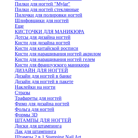
Пилки для ногтей "Mylar"
Пилки для ногтей стеклянные
Пилочки для полировки ногтей
Шлифовщики для ногтей
Еще
КИСТОЧКИ ДЛЯ МАНИКЮРА
Дотсы для дизайна ногтей
Кисти для дизайна ногтей
Кисти для китайской росписи
Кисти для наращивания ногтей акрилом
Кисти для наращивания ногтей гелем
Кисти для французского маникюра
ДИЗАЙН ДЛЯ НОГТЕЙ
Дизайн для ногтей в банке
Дизайн для ногтей в пакете
Наклейки на ногти
Стразы
Трафареты для ногтей
Фимо для дизайна ногтей
Фольга для ногтей
Формы 3D
ШТАМПЫ ДЛЯ НОГТЕЙ
Диски для штампинга
Лак для штампинга
Штампы 2 в 1 Stamping Nail Art