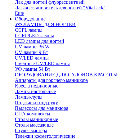
Лак для ногтей флуоресцентный
Лак-восстановитель для ногтей "VitaLack"
Еще
Оборудование
УФ ЛАМПЫ ДЛЯ НОГТЕЙ
CCFL лампы
CCFL/LED лампы
LED лампы для ногтей
UV лампы 36 W
UV лампы 9 Вт
UV/LED лампы
Сменные UV/LED лампы
УФ лампы 54 Вт
ОБОРУДОВАНИЕ ДЛЯ САЛОНОВ КРАСОТЫ
Аппараты для горячего маникюра
Кресла педикюрные
Лампы настольные
Лампы-лупы
Подставки под руку
Пылесосы для маникюра
СПА комплексы
Столы маникюрные
Столы массажные
Стулья мастера
Тележки косметологические