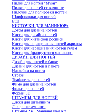
Пилки для ногтей "Mylar"
Пилки для ногтей стеклянные
Пилочки для полировки ногтей
Шлифовщики для ногтей
Еще
КИСТОЧКИ ДЛЯ МАНИКЮРА
Дотсы для дизайна ногтей
Кисти для дизайна ногтей
Кисти для китайской росписи
Кисти для наращивания ногтей акрилом
Кисти для наращивания ногтей гелем
Кисти для французского маникюра
ДИЗАЙН ДЛЯ НОГТЕЙ
Дизайн для ногтей в банке
Дизайн для ногтей в пакете
Наклейки на ногти
Стразы
Трафареты для ногтей
Фимо для дизайна ногтей
Фольга для ногтей
Формы 3D
ШТАМПЫ ДЛЯ НОГТЕЙ
Диски для штампинга
Лак для штампинга
Штампы 2 в 1 Stamping Nail Art