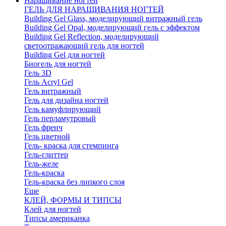
Наращивание ногтей
ГЕЛЬ ДЛЯ НАРАЩИВАНИЯ НОГТЕЙ
Building Gel Glass, моделирующий витражный гель
Building Gel Opal, моделирующий гель с эффектом
Building Gel Reflection, моделирующий
светоотражающий гель для ногтей
Building Gel для ногтей
Биогель для ногтей
Гель 3D
Гель Acryl Gel
Гель витражный
Гель для дизайна ногтей
Гель камуфлирующий
Гель перламутровый
Гель френч
Гель цветной
Гель- краска для стемпинга
Гель-глиттер
Гель-желе
Гель-краска
Гель-краска без липкого слоя
Еще
КЛЕЙ, ФОРМЫ И ТИПСЫ
Клей для ногтей
Типсы американка