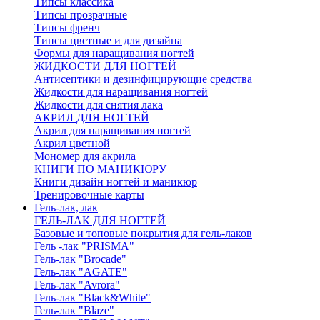
Типсы классика
Типсы прозрачные
Типсы френч
Типсы цветные и для дизайна
Формы для наращивания ногтей
ЖИДКОСТИ ДЛЯ НОГТЕЙ
Антисептики и дезинфицирующие средства
Жидкости для наращивания ногтей
Жидкости для снятия лака
АКРИЛ ДЛЯ НОГТЕЙ
Акрил для наращивания ногтей
Акрил цветной
Мономер для акрила
КНИГИ ПО МАНИКЮРУ
Книги дизайн ногтей и маникюр
Тренировочные карты
Гель-лак, лак
ГЕЛЬ-ЛАК ДЛЯ НОГТЕЙ
Базовые и топовые покрытия для гель-лаков
Гель -лак "PRISMA"
Гель-лак "Brocade"
Гель-лак "AGATE"
Гель-лак "Avrora"
Гель-лак "Black&White"
Гель-лак "Blaze"