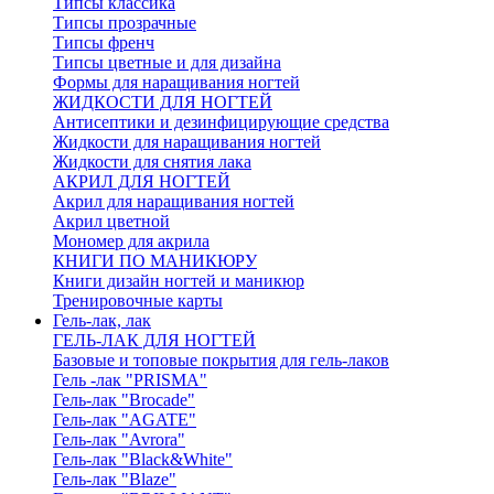
Типсы классика
Типсы прозрачные
Типсы френч
Типсы цветные и для дизайна
Формы для наращивания ногтей
ЖИДКОСТИ ДЛЯ НОГТЕЙ
Антисептики и дезинфицирующие средства
Жидкости для наращивания ногтей
Жидкости для снятия лака
АКРИЛ ДЛЯ НОГТЕЙ
Акрил для наращивания ногтей
Акрил цветной
Мономер для акрила
КНИГИ ПО МАНИКЮРУ
Книги дизайн ногтей и маникюр
Тренировочные карты
Гель-лак, лак
ГЕЛЬ-ЛАК ДЛЯ НОГТЕЙ
Базовые и топовые покрытия для гель-лаков
Гель -лак "PRISMA"
Гель-лак "Brocade"
Гель-лак "AGATE"
Гель-лак "Avrora"
Гель-лак "Black&White"
Гель-лак "Blaze"