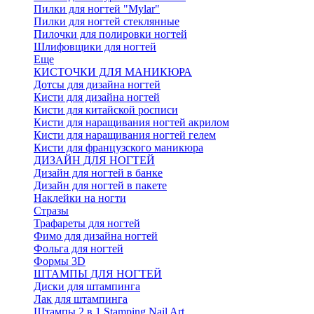
Пилки для ногтей "Mylar"
Пилки для ногтей стеклянные
Пилочки для полировки ногтей
Шлифовщики для ногтей
Еще
КИСТОЧКИ ДЛЯ МАНИКЮРА
Дотсы для дизайна ногтей
Кисти для дизайна ногтей
Кисти для китайской росписи
Кисти для наращивания ногтей акрилом
Кисти для наращивания ногтей гелем
Кисти для французского маникюра
ДИЗАЙН ДЛЯ НОГТЕЙ
Дизайн для ногтей в банке
Дизайн для ногтей в пакете
Наклейки на ногти
Стразы
Трафареты для ногтей
Фимо для дизайна ногтей
Фольга для ногтей
Формы 3D
ШТАМПЫ ДЛЯ НОГТЕЙ
Диски для штампинга
Лак для штампинга
Штампы 2 в 1 Stamping Nail Art