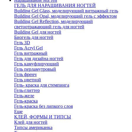
Наращивание ногтей
ГЕЛЬ ДЛЯ НАРАЩИВАНИЯ НОГТЕЙ
Building Gel Glass, моделирующий витражный гель
Building Gel Opal, моделирующий гель с эффектом
Building Gel Reflection, моделирующий
светоотражающий гель для ногтей
Building Gel для ногтей
Биогель для ногтей
Гель 3D
Гель Acryl Gel
Гель витражный
Гель для дизайна ногтей
Гель камуфлирующий
Гель перламутровый
Гель френч
Гель цветной
Гель- краска для стемпинга
Гель-глиттер
Гель-желе
Гель-краска
Гель-краска без липкого слоя
Еще
КЛЕЙ, ФОРМЫ И ТИПСЫ
Клей для ногтей
Типсы американка