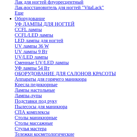
Лак для ногтей флуоресцентный
Лак-восстановитель для ногтей "VitaLack"
Еще
Оборудование
УФ ЛАМПЫ ДЛЯ НОГТЕЙ
CCFL лампы
CCFL/LED лампы
LED лампы для ногтей
UV лампы 36 W
UV лампы 9 Вт
UV/LED лампы
Сменные UV/LED лампы
УФ лампы 54 Вт
ОБОРУДОВАНИЕ ДЛЯ САЛОНОВ КРАСОТЫ
Аппараты для горячего маникюра
Кресла педикюрные
Лампы настольные
Лампы-лупы
Подставки под руку
Пылесосы для маникюра
СПА комплексы
Столы маникюрные
Столы массажные
Стулья мастера
Тележки косметологические