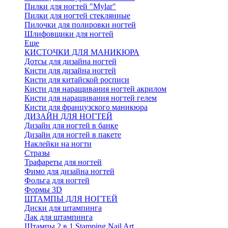
Пилки для ногтей "Mylar"
Пилки для ногтей стеклянные
Пилочки для полировки ногтей
Шлифовщики для ногтей
Еще
КИСТОЧКИ ДЛЯ МАНИКЮРА
Дотсы для дизайна ногтей
Кисти для дизайна ногтей
Кисти для китайской росписи
Кисти для наращивания ногтей акрилом
Кисти для наращивания ногтей гелем
Кисти для французского маникюра
ДИЗАЙН ДЛЯ НОГТЕЙ
Дизайн для ногтей в банке
Дизайн для ногтей в пакете
Наклейки на ногти
Стразы
Трафареты для ногтей
Фимо для дизайна ногтей
Фольга для ногтей
Формы 3D
ШТАМПЫ ДЛЯ НОГТЕЙ
Диски для штампинга
Лак для штампинга
Штампы 2 в 1 Stamping Nail Art