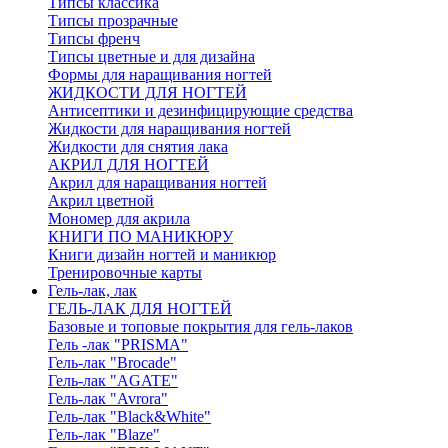
Типсы классика
Типсы прозрачные
Типсы френч
Типсы цветные и для дизайна
Формы для наращивания ногтей
ЖИДКОСТИ ДЛЯ НОГТЕЙ
Антисептики и дезинфицирующие средства
Жидкости для наращивания ногтей
Жидкости для снятия лака
АКРИЛ ДЛЯ НОГТЕЙ
Акрил для наращивания ногтей
Акрил цветной
Мономер для акрила
КНИГИ ПО МАНИКЮРУ
Книги дизайн ногтей и маникюр
Тренировочные карты
Гель-лак, лак
ГЕЛЬ-ЛАК ДЛЯ НОГТЕЙ
Базовые и топовые покрытия для гель-лаков
Гель -лак "PRISMA"
Гель-лак "Brocade"
Гель-лак "AGATE"
Гель-лак "Avrora"
Гель-лак "Black&White"
Гель-лак "Blaze"