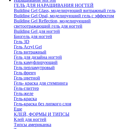
Наращивание ногтей
ГЕЛЬ ДЛЯ НАРАЩИВАНИЯ НОГТЕЙ
Building Gel Glass, моделирующий витражный гель
Building Gel Opal, моделирующий гель с эффектом
Building Gel Reflection, моделирующий
светоотражающий гель для ногтей
Building Gel для ногтей
Биогель для ногтей
Гель 3D
Гель Acryl Gel
Гель витражный
Гель для дизайна ногтей
Гель камуфлирующий
Гель перламутровый
Гель френч
Гель цветной
Гель- краска для стемпинга
Гель-глиттер
Гель-желе
Гель-краска
Гель-краска без липкого слоя
Еще
КЛЕЙ, ФОРМЫ И ТИПСЫ
Клей для ногтей
Типсы американка