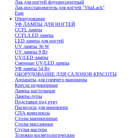
Лак для ногтей флуоресцентный
Лак-восстановитель для ногтей "VitaLack"
Еще
Оборудование
УФ ЛАМПЫ ДЛЯ НОГТЕЙ
CCFL лампы
CCFL/LED лампы
LED лампы для ногтей
UV лампы 36 W
UV лампы 9 Вт
UV/LED лампы
Сменные UV/LED лампы
УФ лампы 54 Вт
ОБОРУДОВАНИЕ ДЛЯ САЛОНОВ КРАСОТЫ
Аппараты для горячего маникюра
Кресла педикюрные
Лампы настольные
Лампы-лупы
Подставки под руку
Пылесосы для маникюра
СПА комплексы
Столы маникюрные
Столы массажные
Стулья мастера
Тележки косметологические