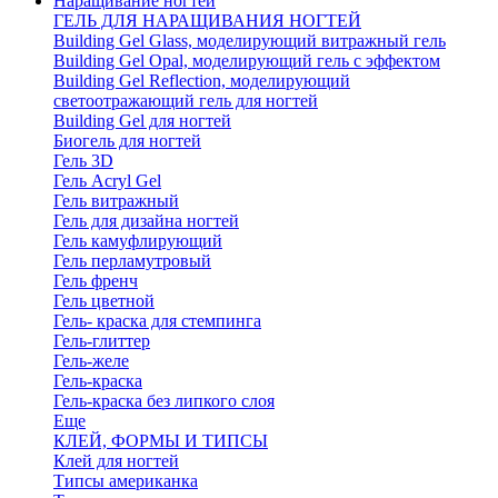
Наращивание ногтей
ГЕЛЬ ДЛЯ НАРАЩИВАНИЯ НОГТЕЙ
Building Gel Glass, моделирующий витражный гель
Building Gel Opal, моделирующий гель с эффектом
Building Gel Reflection, моделирующий
светоотражающий гель для ногтей
Building Gel для ногтей
Биогель для ногтей
Гель 3D
Гель Acryl Gel
Гель витражный
Гель для дизайна ногтей
Гель камуфлирующий
Гель перламутровый
Гель френч
Гель цветной
Гель- краска для стемпинга
Гель-глиттер
Гель-желе
Гель-краска
Гель-краска без липкого слоя
Еще
КЛЕЙ, ФОРМЫ И ТИПСЫ
Клей для ногтей
Типсы американка