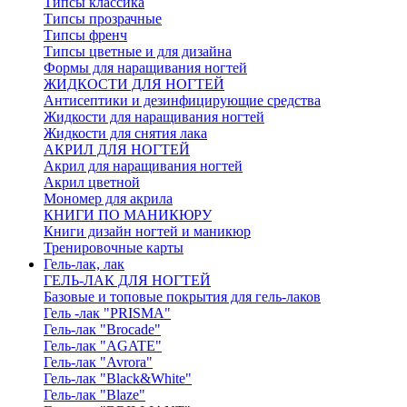
Типсы классика
Типсы прозрачные
Типсы френч
Типсы цветные и для дизайна
Формы для наращивания ногтей
ЖИДКОСТИ ДЛЯ НОГТЕЙ
Антисептики и дезинфицирующие средства
Жидкости для наращивания ногтей
Жидкости для снятия лака
АКРИЛ ДЛЯ НОГТЕЙ
Акрил для наращивания ногтей
Акрил цветной
Мономер для акрила
КНИГИ ПО МАНИКЮРУ
Книги дизайн ногтей и маникюр
Тренировочные карты
Гель-лак, лак
ГЕЛЬ-ЛАК ДЛЯ НОГТЕЙ
Базовые и топовые покрытия для гель-лаков
Гель -лак "PRISMA"
Гель-лак "Brocade"
Гель-лак "AGATE"
Гель-лак "Avrora"
Гель-лак "Black&White"
Гель-лак "Blaze"