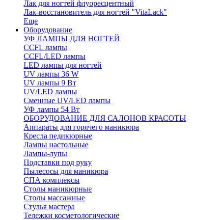
Лак для ногтей флуоресцентный
Лак-восстановитель для ногтей "VitaLack"
Еще
Оборудование
УФ ЛАМПЫ ДЛЯ НОГТЕЙ
CCFL лампы
CCFL/LED лампы
LED лампы для ногтей
UV лампы 36 W
UV лампы 9 Вт
UV/LED лампы
Сменные UV/LED лампы
УФ лампы 54 Вт
ОБОРУДОВАНИЕ ДЛЯ САЛОНОВ КРАСОТЫ
Аппараты для горячего маникюра
Кресла педикюрные
Лампы настольные
Лампы-лупы
Подставки под руку
Пылесосы для маникюра
СПА комплексы
Столы маникюрные
Столы массажные
Стулья мастера
Тележки косметологические