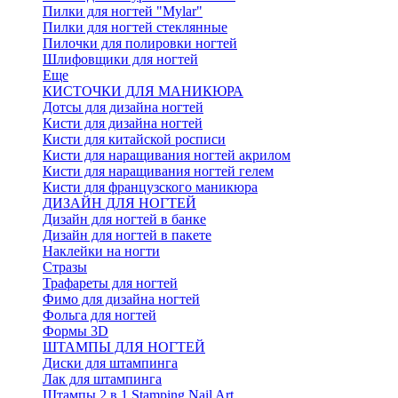
Пилки для ногтей "Mylar"
Пилки для ногтей стеклянные
Пилочки для полировки ногтей
Шлифовщики для ногтей
Еще
КИСТОЧКИ ДЛЯ МАНИКЮРА
Дотсы для дизайна ногтей
Кисти для дизайна ногтей
Кисти для китайской росписи
Кисти для наращивания ногтей акрилом
Кисти для наращивания ногтей гелем
Кисти для французского маникюра
ДИЗАЙН ДЛЯ НОГТЕЙ
Дизайн для ногтей в банке
Дизайн для ногтей в пакете
Наклейки на ногти
Стразы
Трафареты для ногтей
Фимо для дизайна ногтей
Фольга для ногтей
Формы 3D
ШТАМПЫ ДЛЯ НОГТЕЙ
Диски для штампинга
Лак для штампинга
Штампы 2 в 1 Stamping Nail Art