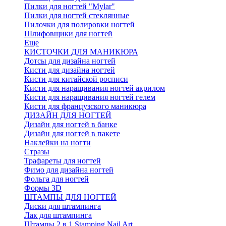
Пилки для ногтей "Mylar"
Пилки для ногтей стеклянные
Пилочки для полировки ногтей
Шлифовщики для ногтей
Еще
КИСТОЧКИ ДЛЯ МАНИКЮРА
Дотсы для дизайна ногтей
Кисти для дизайна ногтей
Кисти для китайской росписи
Кисти для наращивания ногтей акрилом
Кисти для наращивания ногтей гелем
Кисти для французского маникюра
ДИЗАЙН ДЛЯ НОГТЕЙ
Дизайн для ногтей в банке
Дизайн для ногтей в пакете
Наклейки на ногти
Стразы
Трафареты для ногтей
Фимо для дизайна ногтей
Фольга для ногтей
Формы 3D
ШТАМПЫ ДЛЯ НОГТЕЙ
Диски для штампинга
Лак для штампинга
Штампы 2 в 1 Stamping Nail Art