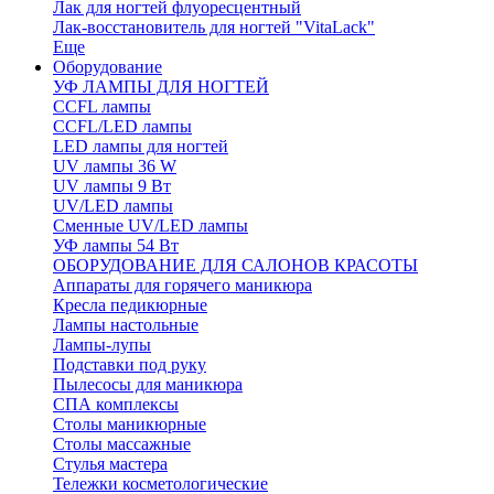
Лак для ногтей флуоресцентный
Лак-восстановитель для ногтей "VitaLack"
Еще
Оборудование
УФ ЛАМПЫ ДЛЯ НОГТЕЙ
CCFL лампы
CCFL/LED лампы
LED лампы для ногтей
UV лампы 36 W
UV лампы 9 Вт
UV/LED лампы
Сменные UV/LED лампы
УФ лампы 54 Вт
ОБОРУДОВАНИЕ ДЛЯ САЛОНОВ КРАСОТЫ
Аппараты для горячего маникюра
Кресла педикюрные
Лампы настольные
Лампы-лупы
Подставки под руку
Пылесосы для маникюра
СПА комплексы
Столы маникюрные
Столы массажные
Стулья мастера
Тележки косметологические