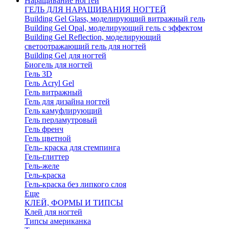
Наращивание ногтей
ГЕЛЬ ДЛЯ НАРАЩИВАНИЯ НОГТЕЙ
Building Gel Glass, моделирующий витражный гель
Building Gel Opal, моделирующий гель с эффектом
Building Gel Reflection, моделирующий
светоотражающий гель для ногтей
Building Gel для ногтей
Биогель для ногтей
Гель 3D
Гель Acryl Gel
Гель витражный
Гель для дизайна ногтей
Гель камуфлирующий
Гель перламутровый
Гель френч
Гель цветной
Гель- краска для стемпинга
Гель-глиттер
Гель-желе
Гель-краска
Гель-краска без липкого слоя
Еще
КЛЕЙ, ФОРМЫ И ТИПСЫ
Клей для ногтей
Типсы американка