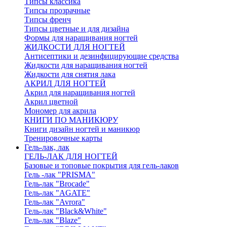
Типсы классика
Типсы прозрачные
Типсы френч
Типсы цветные и для дизайна
Формы для наращивания ногтей
ЖИДКОСТИ ДЛЯ НОГТЕЙ
Антисептики и дезинфицирующие средства
Жидкости для наращивания ногтей
Жидкости для снятия лака
АКРИЛ ДЛЯ НОГТЕЙ
Акрил для наращивания ногтей
Акрил цветной
Мономер для акрила
КНИГИ ПО МАНИКЮРУ
Книги дизайн ногтей и маникюр
Тренировочные карты
Гель-лак, лак
ГЕЛЬ-ЛАК ДЛЯ НОГТЕЙ
Базовые и топовые покрытия для гель-лаков
Гель -лак "PRISMA"
Гель-лак "Brocade"
Гель-лак "AGATE"
Гель-лак "Avrora"
Гель-лак "Black&White"
Гель-лак "Blaze"