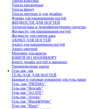
Типсы классика
Типсы прозрачные
Типсы френч
Типсы цветные и для дизайна
Формы для наращивания ногтей
ЖИДКОСТИ ДЛЯ НОГТЕЙ
Антисептики и дезинфицирующие средства
Жидкости для наращивания ногтей
Жидкости для снятия лака
АКРИЛ ДЛЯ НОГТЕЙ
Акрил для наращивания ногтей
Акрил цветной
Мономер для акрила
КНИГИ ПО МАНИКЮРУ
Книги дизайн ногтей и маникюр
Тренировочные карты
Гель-лак, лак
ГЕЛЬ-ЛАК ДЛЯ НОГТЕЙ
Базовые и топовые покрытия для гель-лаков
Гель -лак "PRISMA"
Гель-лак "Brocade"
Гель-лак "AGATE"
Гель-лак "Avrora"
Гель-лак "Black&White"
Гель-лак "Blaze"