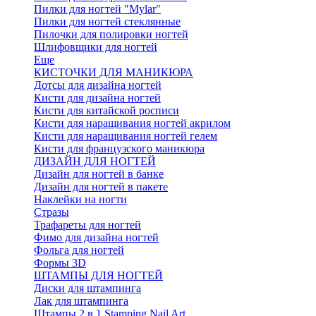
Пилки для ногтей "Mylar"
Пилки для ногтей стеклянные
Пилочки для полировки ногтей
Шлифовщики для ногтей
Еще
КИСТОЧКИ ДЛЯ МАНИКЮРА
Дотсы для дизайна ногтей
Кисти для дизайна ногтей
Кисти для китайской росписи
Кисти для наращивания ногтей акрилом
Кисти для наращивания ногтей гелем
Кисти для французского маникюра
ДИЗАЙН ДЛЯ НОГТЕЙ
Дизайн для ногтей в банке
Дизайн для ногтей в пакете
Наклейки на ногти
Стразы
Трафареты для ногтей
Фимо для дизайна ногтей
Фольга для ногтей
Формы 3D
ШТАМПЫ ДЛЯ НОГТЕЙ
Диски для штампинга
Лак для штампинга
Штампы 2 в 1 Stamping Nail Art