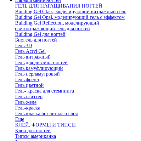
Наращивание ногтей
ГЕЛЬ ДЛЯ НАРАЩИВАНИЯ НОГТЕЙ
Building Gel Glass, моделирующий витражный гель
Building Gel Opal, моделирующий гель с эффектом
Building Gel Reflection, моделирующий
светоотражающий гель для ногтей
Building Gel для ногтей
Биогель для ногтей
Гель 3D
Гель Acryl Gel
Гель витражный
Гель для дизайна ногтей
Гель камуфлирующий
Гель перламутровый
Гель френч
Гель цветной
Гель- краска для стемпинга
Гель-глиттер
Гель-желе
Гель-краска
Гель-краска без липкого слоя
Еще
КЛЕЙ, ФОРМЫ И ТИПСЫ
Клей для ногтей
Типсы американка