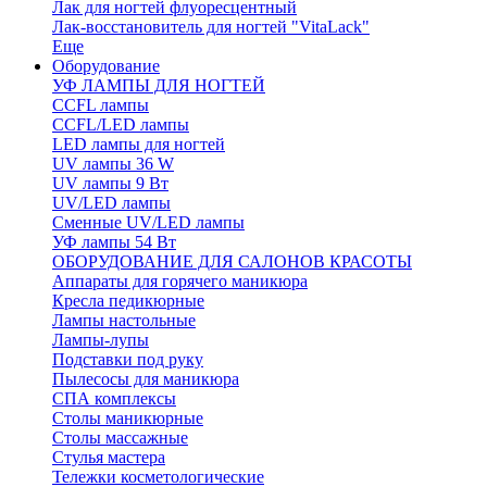
Лак для ногтей флуоресцентный
Лак-восстановитель для ногтей "VitaLack"
Еще
Оборудование
УФ ЛАМПЫ ДЛЯ НОГТЕЙ
CCFL лампы
CCFL/LED лампы
LED лампы для ногтей
UV лампы 36 W
UV лампы 9 Вт
UV/LED лампы
Сменные UV/LED лампы
УФ лампы 54 Вт
ОБОРУДОВАНИЕ ДЛЯ САЛОНОВ КРАСОТЫ
Аппараты для горячего маникюра
Кресла педикюрные
Лампы настольные
Лампы-лупы
Подставки под руку
Пылесосы для маникюра
СПА комплексы
Столы маникюрные
Столы массажные
Стулья мастера
Тележки косметологические