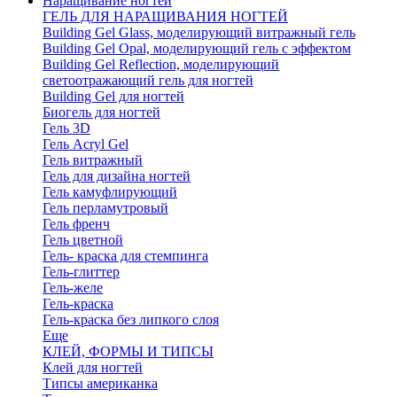
Наращивание ногтей
ГЕЛЬ ДЛЯ НАРАЩИВАНИЯ НОГТЕЙ
Building Gel Glass, моделирующий витражный гель
Building Gel Opal, моделирующий гель с эффектом
Building Gel Reflection, моделирующий
светоотражающий гель для ногтей
Building Gel для ногтей
Биогель для ногтей
Гель 3D
Гель Acryl Gel
Гель витражный
Гель для дизайна ногтей
Гель камуфлирующий
Гель перламутровый
Гель френч
Гель цветной
Гель- краска для стемпинга
Гель-глиттер
Гель-желе
Гель-краска
Гель-краска без липкого слоя
Еще
КЛЕЙ, ФОРМЫ И ТИПСЫ
Клей для ногтей
Типсы американка