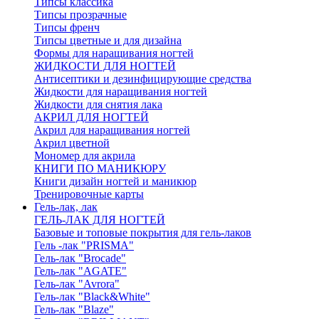
Типсы классика
Типсы прозрачные
Типсы френч
Типсы цветные и для дизайна
Формы для наращивания ногтей
ЖИДКОСТИ ДЛЯ НОГТЕЙ
Антисептики и дезинфицирующие средства
Жидкости для наращивания ногтей
Жидкости для снятия лака
АКРИЛ ДЛЯ НОГТЕЙ
Акрил для наращивания ногтей
Акрил цветной
Мономер для акрила
КНИГИ ПО МАНИКЮРУ
Книги дизайн ногтей и маникюр
Тренировочные карты
Гель-лак, лак
ГЕЛЬ-ЛАК ДЛЯ НОГТЕЙ
Базовые и топовые покрытия для гель-лаков
Гель -лак "PRISMA"
Гель-лак "Brocade"
Гель-лак "AGATE"
Гель-лак "Avrora"
Гель-лак "Black&White"
Гель-лак "Blaze"