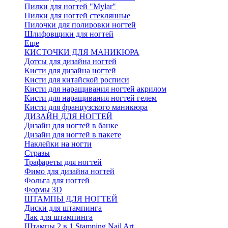
Пилки для ногтей "Mylar"
Пилки для ногтей стеклянные
Пилочки для полировки ногтей
Шлифовщики для ногтей
Еще
КИСТОЧКИ ДЛЯ МАНИКЮРА
Дотсы для дизайна ногтей
Кисти для дизайна ногтей
Кисти для китайской росписи
Кисти для наращивания ногтей акрилом
Кисти для наращивания ногтей гелем
Кисти для французского маникюра
ДИЗАЙН ДЛЯ НОГТЕЙ
Дизайн для ногтей в банке
Дизайн для ногтей в пакете
Наклейки на ногти
Стразы
Трафареты для ногтей
Фимо для дизайна ногтей
Фольга для ногтей
Формы 3D
ШТАМПЫ ДЛЯ НОГТЕЙ
Диски для штампинга
Лак для штампинга
Штампы 2 в 1 Stamping Nail Art