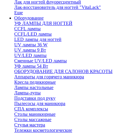
Лак для ногтей флуоресцентный
Лак-восстановитель для ногтей "VitaLack"
Еще
Оборудование
УФ ЛАМПЫ ДЛЯ НОГТЕЙ
CCFL лампы
CCFL/LED лампы
LED лампы для ногтей
UV лампы 36 W
UV лампы 9 Вт
UV/LED лампы
Сменные UV/LED лампы
УФ лампы 54 Вт
ОБОРУДОВАНИЕ ДЛЯ САЛОНОВ КРАСОТЫ
Аппараты для горячего маникюра
Кресла педикюрные
Лампы настольные
Лампы-лупы
Подставки под руку
Пылесосы для маникюра
СПА комплексы
Столы маникюрные
Столы массажные
Стулья мастера
Тележки косметологические