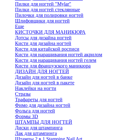
Пилки для ногтей "Mylar"
Пилки для ногтей стеклянные
Пилочки для полировки ногтей
Шлифовщики для ногтей
Еще
КИСТОЧКИ ДЛЯ МАНИКЮРА
Дотсы для дизайна ногтей
Кисти для дизайна ногтей
Кисти для китайской росписи
Кисти для наращивания ногтей акрилом
Кисти для наращивания ногтей гелем
Кисти для французского маникюра
ДИЗАЙН ДЛЯ НОГТЕЙ
Дизайн для ногтей в банке
Дизайн для ногтей в пакете
Наклейки на ногти
Стразы
Трафареты для ногтей
Фимо для дизайна ногтей
Фольга для ногтей
Формы 3D
ШТАМПЫ ДЛЯ НОГТЕЙ
Диски для штампинга
Лак для штампинга
Штампы 2 в 1 Stamping Nail Art