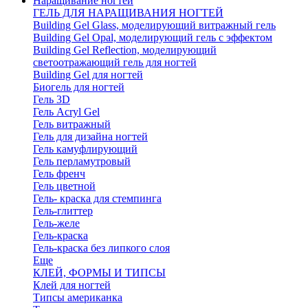
Наращивание ногтей
ГЕЛЬ ДЛЯ НАРАЩИВАНИЯ НОГТЕЙ
Building Gel Glass, моделирующий витражный гель
Building Gel Opal, моделирующий гель с эффектом
Building Gel Reflection, моделирующий
светоотражающий гель для ногтей
Building Gel для ногтей
Биогель для ногтей
Гель 3D
Гель Acryl Gel
Гель витражный
Гель для дизайна ногтей
Гель камуфлирующий
Гель перламутровый
Гель френч
Гель цветной
Гель- краска для стемпинга
Гель-глиттер
Гель-желе
Гель-краска
Гель-краска без липкого слоя
Еще
КЛЕЙ, ФОРМЫ И ТИПСЫ
Клей для ногтей
Типсы американка