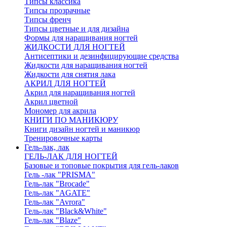
Типсы классика
Типсы прозрачные
Типсы френч
Типсы цветные и для дизайна
Формы для наращивания ногтей
ЖИДКОСТИ ДЛЯ НОГТЕЙ
Антисептики и дезинфицирующие средства
Жидкости для наращивания ногтей
Жидкости для снятия лака
АКРИЛ ДЛЯ НОГТЕЙ
Акрил для наращивания ногтей
Акрил цветной
Мономер для акрила
КНИГИ ПО МАНИКЮРУ
Книги дизайн ногтей и маникюр
Тренировочные карты
Гель-лак, лак
ГЕЛЬ-ЛАК ДЛЯ НОГТЕЙ
Базовые и топовые покрытия для гель-лаков
Гель -лак "PRISMA"
Гель-лак "Brocade"
Гель-лак "AGATE"
Гель-лак "Avrora"
Гель-лак "Black&White"
Гель-лак "Blaze"