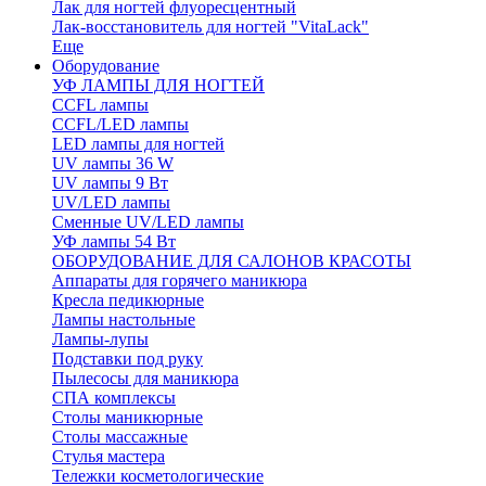
Лак для ногтей флуоресцентный
Лак-восстановитель для ногтей "VitaLack"
Еще
Оборудование
УФ ЛАМПЫ ДЛЯ НОГТЕЙ
CCFL лампы
CCFL/LED лампы
LED лампы для ногтей
UV лампы 36 W
UV лампы 9 Вт
UV/LED лампы
Сменные UV/LED лампы
УФ лампы 54 Вт
ОБОРУДОВАНИЕ ДЛЯ САЛОНОВ КРАСОТЫ
Аппараты для горячего маникюра
Кресла педикюрные
Лампы настольные
Лампы-лупы
Подставки под руку
Пылесосы для маникюра
СПА комплексы
Столы маникюрные
Столы массажные
Стулья мастера
Тележки косметологические