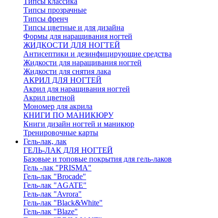
Типсы классика
Типсы прозрачные
Типсы френч
Типсы цветные и для дизайна
Формы для наращивания ногтей
ЖИДКОСТИ ДЛЯ НОГТЕЙ
Антисептики и дезинфицирующие средства
Жидкости для наращивания ногтей
Жидкости для снятия лака
АКРИЛ ДЛЯ НОГТЕЙ
Акрил для наращивания ногтей
Акрил цветной
Мономер для акрила
КНИГИ ПО МАНИКЮРУ
Книги дизайн ногтей и маникюр
Тренировочные карты
Гель-лак, лак
ГЕЛЬ-ЛАК ДЛЯ НОГТЕЙ
Базовые и топовые покрытия для гель-лаков
Гель -лак "PRISMA"
Гель-лак "Brocade"
Гель-лак "AGATE"
Гель-лак "Avrora"
Гель-лак "Black&White"
Гель-лак "Blaze"