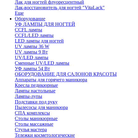
Лак для ногтей флуоресцентный
Лак-восстановитель для ногтей "VitaLack"
Еще
Оборудование
УФ ЛАМПЫ ДЛЯ НОГТЕЙ
CCFL лампы
CCFL/LED лампы
LED лампы для ногтей
UV лампы 36 W
UV лампы 9 Вт
UV/LED лампы
Сменные UV/LED лампы
УФ лампы 54 Вт
ОБОРУДОВАНИЕ ДЛЯ САЛОНОВ КРАСОТЫ
Аппараты для горячего маникюра
Кресла педикюрные
Лампы настольные
Лампы-лупы
Подставки под руку
Пылесосы для маникюра
СПА комплексы
Столы маникюрные
Столы массажные
Стулья мастера
Тележки косметологические