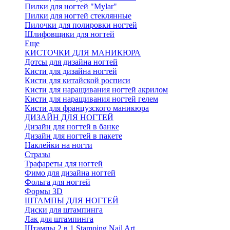
Пилки для ногтей "Mylar"
Пилки для ногтей стеклянные
Пилочки для полировки ногтей
Шлифовщики для ногтей
Еще
КИСТОЧКИ ДЛЯ МАНИКЮРА
Дотсы для дизайна ногтей
Кисти для дизайна ногтей
Кисти для китайской росписи
Кисти для наращивания ногтей акрилом
Кисти для наращивания ногтей гелем
Кисти для французского маникюра
ДИЗАЙН ДЛЯ НОГТЕЙ
Дизайн для ногтей в банке
Дизайн для ногтей в пакете
Наклейки на ногти
Стразы
Трафареты для ногтей
Фимо для дизайна ногтей
Фольга для ногтей
Формы 3D
ШТАМПЫ ДЛЯ НОГТЕЙ
Диски для штампинга
Лак для штампинга
Штампы 2 в 1 Stamping Nail Art