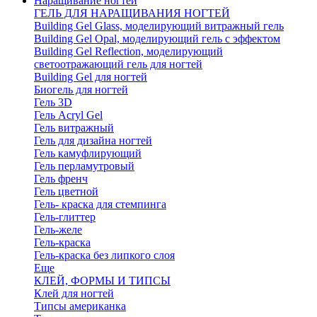
Наращивание ногтей
ГЕЛЬ ДЛЯ НАРАЩИВАНИЯ НОГТЕЙ
Building Gel Glass, моделирующий витражный гель
Building Gel Opal, моделирующий гель с эффектом
Building Gel Reflection, моделирующий
светоотражающий гель для ногтей
Building Gel для ногтей
Биогель для ногтей
Гель 3D
Гель Acryl Gel
Гель витражный
Гель для дизайна ногтей
Гель камуфлирующий
Гель перламутровый
Гель френч
Гель цветной
Гель- краска для стемпинга
Гель-глиттер
Гель-желе
Гель-краска
Гель-краска без липкого слоя
Еще
КЛЕЙ, ФОРМЫ И ТИПСЫ
Клей для ногтей
Типсы американка