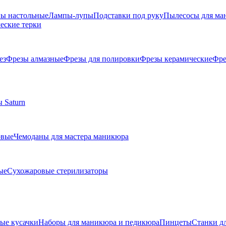
ы настольные
Лампы-лупы
Подставки под руку
Пылесосы для ма
еские терки
ез
Фрезы алмазные
Фрезы для полировки
Фрезы керамические
Фре
 Saturn
овые
Чемоданы для мастера маникюра
ые
Сухожаровые стерилизаторы
е кусачки
Наборы для маникюра и педикюра
Пинцеты
Станки д