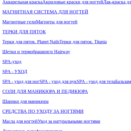
Акварельная краска
Акриловые краски для ногтей
Лак-краска д
МАГНИТНАЯ СИСТЕМА ДЛЯ НОГТЕЙ
Магнитные гели
Магниты для ногтей
ТЕРКИ ДЛЯ ПЯТОК
Терки для пяток. Planet Nails
Терки для пяток. Titania
Щетки и термобрашинги Hairway
SPA-уход
SPA - УХОД
SPA - уход для ног
SPA - уход для рук
SPA - уход для тела
Бальзам
СОЛИ ДЛЯ МАНИКЮРА И ПЕДИКЮРА
Шарики для маникюра
СРЕДСТВА ПО УХОДУ ЗА НОГТЯМИ
Масла для ногтей
Уход за натуральными ногтями