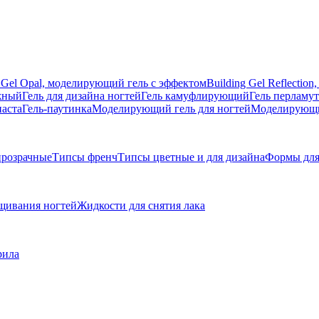
g Gel Opal, моделирующий гель с эффектом
Building Gel Reflecti
жный
Гель для дизайна ногтей
Гель камуфлирующий
Гель перламу
паста
Гель-паутинка
Моделирующий гель для ногтей
Моделирующий
розрачные
Типсы френч
Типсы цветные и для дизайна
Формы для
щивания ногтей
Жидкости для снятия лака
рила