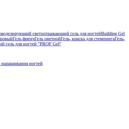
on, моделирующий светоотражающий гель для ногтей
Building Gel
тровый
Гель френч
Гель цветной
Гель- краска для стемпинга
Гель-
 гель для ногтей "PROF Gel"
 наращивания ногтей