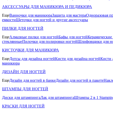
АКСЕССУАРЫ ДЛЯ МАНИКЮРА И ПЕДИКЮРА
Еще
Ванночки для маникюра
Защита для мастера
Одноразовая пр
емкости
Щеточки для ногтей и другие аксессуары
ПИЛКИ ДЛЯ НОГТЕЙ
Еще
Алмазные пилки для ногтей
Бафы для ногтей
Керамические
стеклянные
Пилочки для полировки ногтей
Шлифовщики для н
КИСТОЧКИ ДЛЯ МАНИКЮРА
Еще
Дотсы для дизайна ногтей
Кисти для дизайна ногтей
Кисти 
маникюра
ДИЗАЙН ДЛЯ НОГТЕЙ
Еще
Дизайн для ногтей в банке
Дизайн для ногтей в пакете
Накл
ШТАМПЫ ДЛЯ НОГТЕЙ
Диски для штампинга
Лак для штампинга
Штампы 2 в 1 Stamping
КРАСКИ ДЛЯ НОГТЕЙ