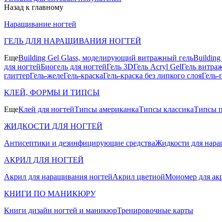
Назад к главному
Наращивание ногтей
ГЕЛЬ ДЛЯ НАРАЩИВАНИЯ НОГТЕЙ
Еще
Building Gel Glass, моделирующий витражный гель
Buildin
для ногтей
Биогель для ногтей
Гель 3D
Гель Acryl Gel
Гель витра
глиттер
Гель-желе
Гель-краска
Гель-краска без липкого слоя
Гель-
КЛЕЙ, ФОРМЫ И ТИПСЫ
Еще
Клей для ногтей
Типсы американка
Типсы классика
Типсы п
ЖИДКОСТИ ДЛЯ НОГТЕЙ
Антисептики и дезинфицирующие средства
Жидкости для нара
АКРИЛ ДЛЯ НОГТЕЙ
Акрил для наращивания ногтей
Акрил цветной
Мономер для ак
КНИГИ ПО МАНИКЮРУ
Книги дизайн ногтей и маникюр
Тренировочные карты