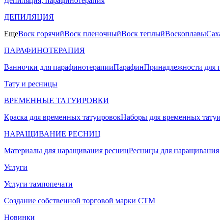
Депиляция, парафинотерапия
ДЕПИЛЯЦИЯ
Еще
Воск горячий
Воск пленочный
Воск теплый
Воскоплавы
Сах
ПАРАФИНОТЕРАПИЯ
Ванночки для парафинотерапии
Парафин
Принадлежности для 
Тату и ресницы
ВРЕМЕННЫЕ ТАТУИРОВКИ
Краска для временных татуировок
Наборы для временных тату
НАРАЩИВАНИЕ РЕСНИЦ
Материалы для наращивания ресниц
Ресницы для наращивания
Услуги
Услуги тампопечати
Создание собственной торговой марки СТМ
Новинки