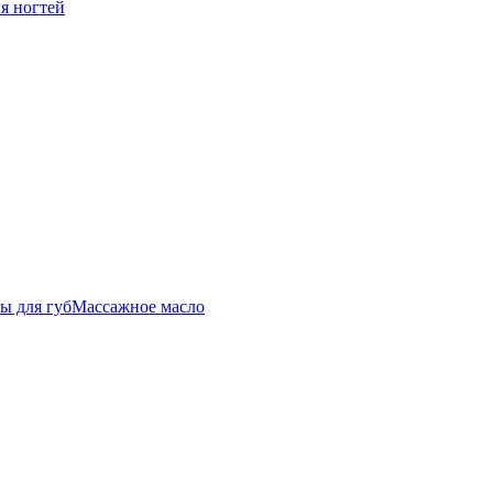
ля ногтей
ы для губ
Массажное масло