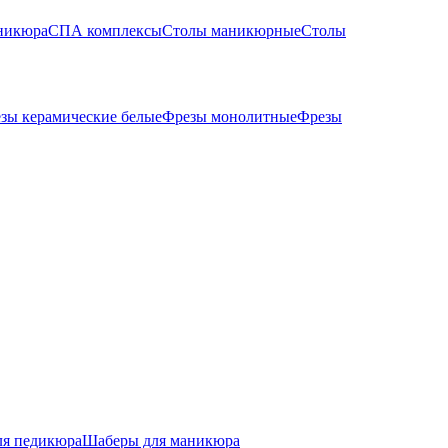
никюра
СПА комплексы
Столы маникюрные
Столы
зы керамические белые
Фрезы монолитные
Фрезы
ля педикюра
Шаберы для маникюра