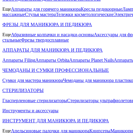
Еще
Аппараты для горячего маникюра
Кресла педикюрные
Ламп
массажные
Стулья мастера
Тележки косметологические
Электрич
ФРЕЗЫ ДЛЯ МАНИКЮРА И ПЕДИКЮРА
Еще
Абразивные колпачки и насадки-основы
Аксессуары для фр
стальные
Фрезы твердосплавные
АППАРАТЫ ДЛЯ МАНИКЮРА И ПЕДИКЮРА
Аппараты Filing
Аппараты Orbita
Аппараты Planet Nails
Аппараты
ЧЕМОДАНЫ И СУМКИ ПРОФЕССИОНАЛЬНЫЕ
Сумки для мастера маникюра
Чемоданы для маникюра пластик
СТЕРИЛИЗАТОРЫ
Гласперленовые стерилизаторы
Стерилизаторы ультрафиолетов
Инструменты и аксессуары
ИНСТРУМЕНТ ДЛЯ МАНИКЮРА И ПЕДИКЮРА
Еще
Апельсиновые палочки для маникюра
Книпсеры
Маникюрны