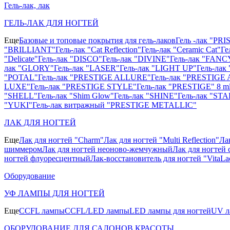
Гель-лак, лак
ГЕЛЬ-ЛАК ДЛЯ НОГТЕЙ
Еще
Базовые и топовые покрытия для гель-лаков
Гель -лак "PR
"BRILLIANT"
Гель-лак "Cat Reflection"
Гель-лак "Ceramic Cat"
Ге
"Delicate"
Гель-лак "DISCO"
Гель-лак "DIVINE"
Гель-лак "FANC
лак "GLORY"
Гель-лак "LASER"
Гель-лак "LIGHT UP"
Гель-ла
"POTAL"
Гель-лак "PRESTIGE ALLURE"
Гель-лак "PRESTIGE 
LUXE"
Гель-лак "PRESTIGE STYLE"
Гель-лак "PRESTIGE" 8 m
"SHELL"
Гель-лак "Shim Glow"
Гель-лак "SHINE"
Гель-лак "STA
"YUKI"
Гель-лак витражный "PRESTIGE METALLIC"
ЛАК ДЛЯ НОГТЕЙ
Еще
Лак для ногтей "Charm"
Лак для ногтей "Multi Reflection"
Ла
шиммером
Лак для ногтей неоново-жемчужный
Лак для ногтей 
ногтей флуоресцентный
Лак-восстановитель для ногтей "VitaLa
Оборудование
УФ ЛАМПЫ ДЛЯ НОГТЕЙ
Еще
CCFL лампы
CCFL/LED лампы
LED лампы для ногтей
UV л
ОБОРУДОВАНИЕ ДЛЯ САЛОНОВ КРАСОТЫ