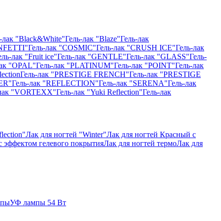
-лак "Black&White"
Гель-лак "Blaze"
Гель-лак
NFETTI"
Гель-лак "COSMIC"
Гель-лак "CRUSH ICE"
Гель-лак
ель-лак "Fruit ice"
Гель-лак "GENTLE"
Гель-лак "GLASS"
Гель-
лак "OPAL"
Гель-лак "PLATINUM"
Гель-лак "POINT"
Гель-лак
ection
Гель-лак "PRESTIGE FRENCH"
Гель-лак "PRESTIGE
ER"
Гель-лак "REFLECTION"
Гель-лак "SERENA"
Гель-лак
-лак "VORTEXX"
Гель-лак "Yuki Reflection"
Гель-лак
lection"
Лак для ногтей "Winter"
Лак для ногтей Красный с
 с эффектом гелевого покрытия
Лак для ногтей термо
Лак для
мпы
УФ лампы 54 Вт