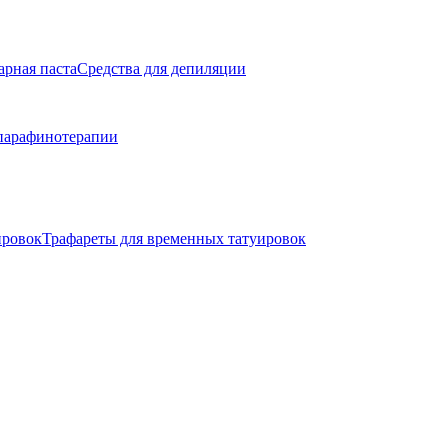
арная паста
Средства для депиляции
парафинотерапии
ировок
Трафареты для временных татуировок