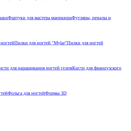
лаки
Фартуки для мастера маникюра
Футляры, пеналы и
 ногтей
Пилки для ногтей "Mylar"
Пилки для ногтей
исти для наращивания ногтей гелем
Кисти для французского
гтей
Фольга для ногтей
Формы 3D