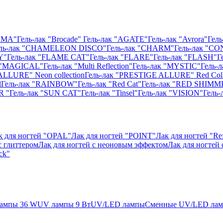
ISMA"
Гель-лак "Brocade"
Гель-лак "AGATE"
Гель-лак "Avrora"
Гель
ль-лак "CHAMELEON DISCO"
Гель-лак "CHARM"
Гель-лак "CO
Y"
Гель-лак "FLAME CAT"
Гель-лак "FLARE"
Гель-лак "FLASH"
Г
к "MAGICAL"
Гель-лак "Multi Reflection"
Гель-лак "MYSTIC"
Гель-
ALLURE" Neon collection
Гель-лак "PRESTIGE ALLURE" Red Coll
l
Гель-лак "RAINBOW"
Гель-лак "Red Cat"
Гель-лак "RED SHIMM
R "
Гель-лак "SUN CAT"
Гель-лак "Tinsel"
Гель-лак "VISION"
Гель
к для ногтей "OPAL"
Лак для ногтей "POINT"
Лак для ногтей "Ref
с глиттером
Лак для ногтей с неоновым эффектом
Лак для ногтей
ck"
ампы 36 W
UV лампы 9 Вт
UV/LED лампы
Сменные UV/LED ла