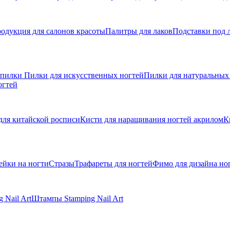
одукция для салонов красоты
Палитры для лаков
Подставки под 
 пилки
Пилки для искусственных ногтей
Пилки для натуральных
огтей
для китайской росписи
Кисти для наращивания ногтей акрилом
К
ейки на ногти
Стразы
Трафареты для ногтей
Фимо для дизайна но
 Nail Art
Штампы Stamping Nail Art