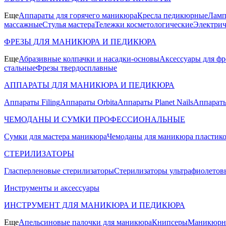
Еще
Аппараты для горячего маникюра
Кресла педикюрные
Ламп
массажные
Стулья мастера
Тележки косметологические
Электрич
ФРЕЗЫ ДЛЯ МАНИКЮРА И ПЕДИКЮРА
Еще
Абразивные колпачки и насадки-основы
Аксессуары для фр
стальные
Фрезы твердосплавные
АППАРАТЫ ДЛЯ МАНИКЮРА И ПЕДИКЮРА
Аппараты Filing
Аппараты Orbita
Аппараты Planet Nails
Аппараты
ЧЕМОДАНЫ И СУМКИ ПРОФЕССИОНАЛЬНЫЕ
Сумки для мастера маникюра
Чемоданы для маникюра пластик
СТЕРИЛИЗАТОРЫ
Гласперленовые стерилизаторы
Стерилизаторы ультрафиолетов
Инструменты и аксессуары
ИНСТРУМЕНТ ДЛЯ МАНИКЮРА И ПЕДИКЮРА
Еще
Апельсиновые палочки для маникюра
Книпсеры
Маникюрны