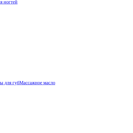
ля ногтей
ы для губ
Массажное масло