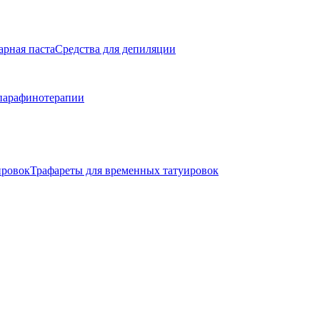
арная паста
Средства для депиляции
парафинотерапии
ировок
Трафареты для временных татуировок