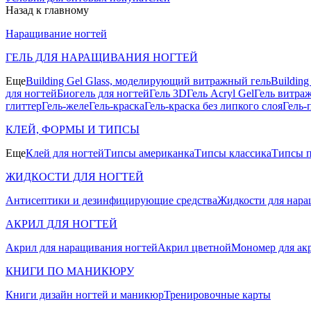
Назад к главному
Наращивание ногтей
ГЕЛЬ ДЛЯ НАРАЩИВАНИЯ НОГТЕЙ
Еще
Building Gel Glass, моделирующий витражный гель
Buildin
для ногтей
Биогель для ногтей
Гель 3D
Гель Acryl Gel
Гель витра
глиттер
Гель-желе
Гель-краска
Гель-краска без липкого слоя
Гель-
КЛЕЙ, ФОРМЫ И ТИПСЫ
Еще
Клей для ногтей
Типсы американка
Типсы классика
Типсы п
ЖИДКОСТИ ДЛЯ НОГТЕЙ
Антисептики и дезинфицирующие средства
Жидкости для нара
АКРИЛ ДЛЯ НОГТЕЙ
Акрил для наращивания ногтей
Акрил цветной
Мономер для ак
КНИГИ ПО МАНИКЮРУ
Книги дизайн ногтей и маникюр
Тренировочные карты