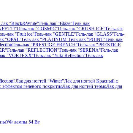
-лак "Black&White"
Гель-лак "Blaze"
Гель-лак
NFETTI"
Гель-лак "COSMIC"
Гель-лак "CRUSH ICE"
Гель-лак
ель-лак "Fruit ice"
Гель-лак "GENTLE"
Гель-лак "GLASS"
Гель-
лак "OPAL"
Гель-лак "PLATINUM"
Гель-лак "POINT"
Гель-лак
ection
Гель-лак "PRESTIGE FRENCH"
Гель-лак "PRESTIGE
ER"
Гель-лак "REFLECTION"
Гель-лак "SERENA"
Гель-лак
-лак "VORTEXX"
Гель-лак "Yuki Reflection"
Гель-лак
lection"
Лак для ногтей "Winter"
Лак для ногтей Красный с
 с эффектом гелевого покрытия
Лак для ногтей термо
Лак для
мпы
УФ лампы 54 Вт