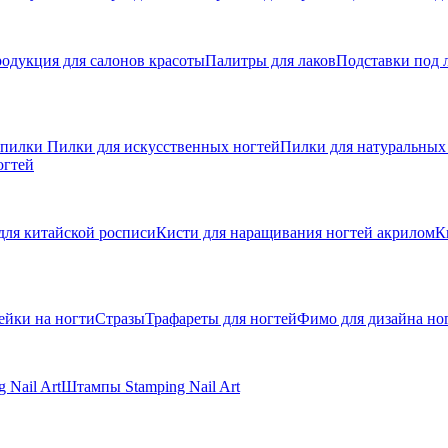
одукция для салонов красоты
Палитры для лаков
Подставки под 
 пилки
Пилки для искусственных ногтей
Пилки для натуральных
огтей
для китайской росписи
Кисти для наращивания ногтей акрилом
К
ейки на ногти
Стразы
Трафареты для ногтей
Фимо для дизайна но
 Nail Art
Штампы Stamping Nail Art