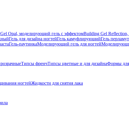
g Gel Opal, моделирующий гель с эффектом
Building Gel Reflecti
жный
Гель для дизайна ногтей
Гель камуфлирующий
Гель перламу
паста
Гель-паутинка
Моделирующий гель для ногтей
Моделирующий
розрачные
Типсы френч
Типсы цветные и для дизайна
Формы для
щивания ногтей
Жидкости для снятия лака
рила