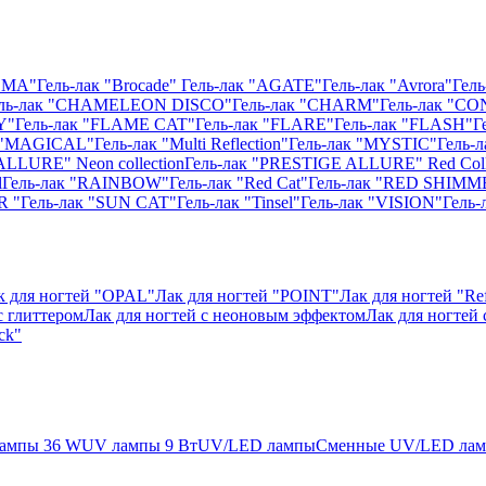
ISMA"
Гель-лак "Brocade"
Гель-лак "AGATE"
Гель-лак "Avrora"
Гель
ль-лак "CHAMELEON DISCO"
Гель-лак "CHARM"
Гель-лак "CO
Y"
Гель-лак "FLAME CAT"
Гель-лак "FLARE"
Гель-лак "FLASH"
Г
к "MAGICAL"
Гель-лак "Multi Reflection"
Гель-лак "MYSTIC"
Гель-
ALLURE" Neon collection
Гель-лак "PRESTIGE ALLURE" Red Coll
l
Гель-лак "RAINBOW"
Гель-лак "Red Cat"
Гель-лак "RED SHIMM
R "
Гель-лак "SUN CAT"
Гель-лак "Tinsel"
Гель-лак "VISION"
Гель
к для ногтей "OPAL"
Лак для ногтей "POINT"
Лак для ногтей "Ref
с глиттером
Лак для ногтей с неоновым эффектом
Лак для ногтей
ck"
ампы 36 W
UV лампы 9 Вт
UV/LED лампы
Сменные UV/LED ла