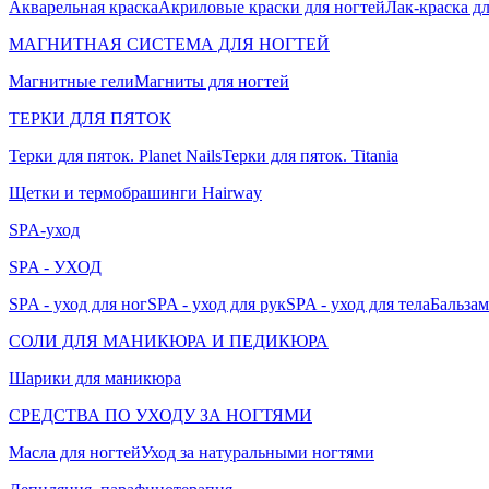
Акварельная краска
Акриловые краски для ногтей
Лак-краска д
МАГНИТНАЯ СИСТЕМА ДЛЯ НОГТЕЙ
Магнитные гели
Магниты для ногтей
ТЕРКИ ДЛЯ ПЯТОК
Терки для пяток. Planet Nails
Терки для пяток. Titania
Щетки и термобрашинги Hairway
SPA-уход
SPA - УХОД
SPA - уход для ног
SPA - уход для рук
SPA - уход для тела
Бальзам
СОЛИ ДЛЯ МАНИКЮРА И ПЕДИКЮРА
Шарики для маникюра
СРЕДСТВА ПО УХОДУ ЗА НОГТЯМИ
Масла для ногтей
Уход за натуральными ногтями