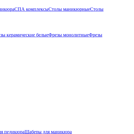
никюра
СПА комплексы
Столы маникюрные
Столы
зы керамические белые
Фрезы монолитные
Фрезы
ля педикюра
Шаберы для маникюра