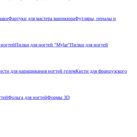
лаки
Фартуки для мастера маникюра
Футляры, пеналы и
 ногтей
Пилки для ногтей "Mylar"
Пилки для ногтей
исти для наращивания ногтей гелем
Кисти для французского
гтей
Фольга для ногтей
Формы 3D