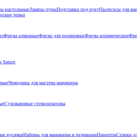
ы настольные
Лампы-лупы
Подставки под руку
Пылесосы для ма
еские терки
ез
Фрезы алмазные
Фрезы для полировки
Фрезы керамические
Фре
 Saturn
овые
Чемоданы для мастера маникюра
ые
Сухожаровые стерилизаторы
е кусачки
Наборы для маникюра и педикюра
Пинцеты
Станки д