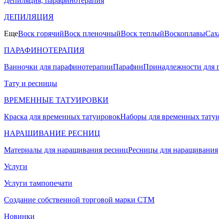
Депиляция, парафинотерапия
ДЕПИЛЯЦИЯ
Еще
Воск горячий
Воск пленочный
Воск теплый
Воскоплавы
Сах
ПАРАФИНОТЕРАПИЯ
Ванночки для парафинотерапии
Парафин
Принадлежности для 
Тату и ресницы
ВРЕМЕННЫЕ ТАТУИРОВКИ
Краска для временных татуировок
Наборы для временных тату
НАРАЩИВАНИЕ РЕСНИЦ
Материалы для наращивания ресниц
Ресницы для наращивания
Услуги
Услуги тампопечати
Создание собственной торговой марки СТМ
Новинки