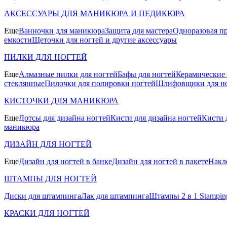
АКСЕССУАРЫ ДЛЯ МАНИКЮРА И ПЕДИКЮРА
Еще
Ванночки для маникюра
Защита для мастера
Одноразовая пр
емкости
Щеточки для ногтей и другие аксессуары
ПИЛКИ ДЛЯ НОГТЕЙ
Еще
Алмазные пилки для ногтей
Бафы для ногтей
Керамические
стеклянные
Пилочки для полировки ногтей
Шлифовщики для н
КИСТОЧКИ ДЛЯ МАНИКЮРА
Еще
Дотсы для дизайна ногтей
Кисти для дизайна ногтей
Кисти 
маникюра
ДИЗАЙН ДЛЯ НОГТЕЙ
Еще
Дизайн для ногтей в банке
Дизайн для ногтей в пакете
Накл
ШТАМПЫ ДЛЯ НОГТЕЙ
Диски для штампинга
Лак для штампинга
Штампы 2 в 1 Stamping
КРАСКИ ДЛЯ НОГТЕЙ