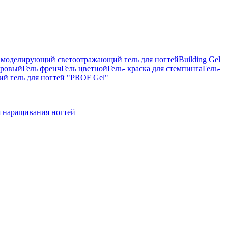
on, моделирующий светоотражающий гель для ногтей
Building Gel
тровый
Гель френч
Гель цветной
Гель- краска для стемпинга
Гель-
 гель для ногтей "PROF Gel"
 наращивания ногтей