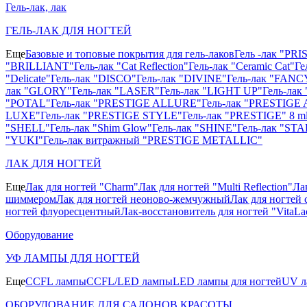
Гель-лак, лак
ГЕЛЬ-ЛАК ДЛЯ НОГТЕЙ
Еще
Базовые и топовые покрытия для гель-лаков
Гель -лак "PR
"BRILLIANT"
Гель-лак "Cat Reflection"
Гель-лак "Ceramic Cat"
Ге
"Delicate"
Гель-лак "DISCO"
Гель-лак "DIVINE"
Гель-лак "FANC
лак "GLORY"
Гель-лак "LASER"
Гель-лак "LIGHT UP"
Гель-ла
"POTAL"
Гель-лак "PRESTIGE ALLURE"
Гель-лак "PRESTIGE 
LUXE"
Гель-лак "PRESTIGE STYLE"
Гель-лак "PRESTIGE" 8 m
"SHELL"
Гель-лак "Shim Glow"
Гель-лак "SHINE"
Гель-лак "STA
"YUKI"
Гель-лак витражный "PRESTIGE METALLIC"
ЛАК ДЛЯ НОГТЕЙ
Еще
Лак для ногтей "Charm"
Лак для ногтей "Multi Reflection"
Ла
шиммером
Лак для ногтей неоново-жемчужный
Лак для ногтей 
ногтей флуоресцентный
Лак-восстановитель для ногтей "VitaLa
Оборудование
УФ ЛАМПЫ ДЛЯ НОГТЕЙ
Еще
CCFL лампы
CCFL/LED лампы
LED лампы для ногтей
UV л
ОБОРУДОВАНИЕ ДЛЯ САЛОНОВ КРАСОТЫ