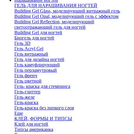
Наращивание ногтей
ГЕЛЬ ДЛЯ НАРАЩИВАНИЯ НОГТЕЙ
Building Gel Glass, моделирующий витражный гель
Building Gel Opal, моделирующий гель с эффектом
Building Gel Reflection, моделирующий
светоотражающий гель для ногтей
Building Gel для ногтей
Биогель для ногтей
Гель 3D
Гель Acryl Gel
Гель витражный
Гель для дизайна ногтей
Гель камуфлирующий
Гель перламутровый
Гель френч
Гель цветной
Гель- краска для стемпинга
Гель-глиттер
Гель-желе
Гель-краска
Гель-краска без липкого слоя
Еще
КЛЕЙ, ФОРМЫ И ТИПСЫ
Клей для ногтей
Типсы американка