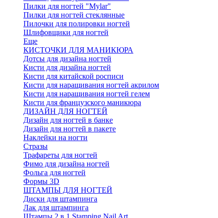
Пилки для ногтей "Mylar"
Пилки для ногтей стеклянные
Пилочки для полировки ногтей
Шлифовщики для ногтей
Еще
КИСТОЧКИ ДЛЯ МАНИКЮРА
Дотсы для дизайна ногтей
Кисти для дизайна ногтей
Кисти для китайской росписи
Кисти для наращивания ногтей акрилом
Кисти для наращивания ногтей гелем
Кисти для французского маникюра
ДИЗАЙН ДЛЯ НОГТЕЙ
Дизайн для ногтей в банке
Дизайн для ногтей в пакете
Наклейки на ногти
Стразы
Трафареты для ногтей
Фимо для дизайна ногтей
Фольга для ногтей
Формы 3D
ШТАМПЫ ДЛЯ НОГТЕЙ
Диски для штампинга
Лак для штампинга
Штампы 2 в 1 Stamping Nail Art