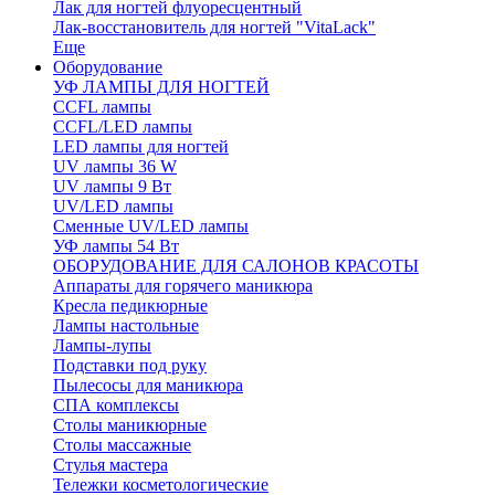
Лак для ногтей флуоресцентный
Лак-восстановитель для ногтей "VitaLack"
Еще
Оборудование
УФ ЛАМПЫ ДЛЯ НОГТЕЙ
CCFL лампы
CCFL/LED лампы
LED лампы для ногтей
UV лампы 36 W
UV лампы 9 Вт
UV/LED лампы
Сменные UV/LED лампы
УФ лампы 54 Вт
ОБОРУДОВАНИЕ ДЛЯ САЛОНОВ КРАСОТЫ
Аппараты для горячего маникюра
Кресла педикюрные
Лампы настольные
Лампы-лупы
Подставки под руку
Пылесосы для маникюра
СПА комплексы
Столы маникюрные
Столы массажные
Стулья мастера
Тележки косметологические