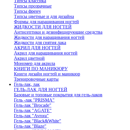
Типсы классика
Типсы прозрачные
Типсы френч
Типсы цветные и для дизайна
Формы для наращивания ногтей
ЖИДКОСТИ ДЛЯ НОГТЕЙ
Антисептики и дезинфицирующие средства
Жидкости для наращивания ногтей
Жидкости для снятия лака
АКРИЛ ДЛЯ НОГТЕЙ
Акрил для наращивания ногтей
Акрил цветной
Мономер для акрила
КНИГИ ПО МАНИКЮРУ
Книги дизайн ногтей и маникюр
Тренировочные карты
Гель-лак, лак
ГЕЛЬ-ЛАК ДЛЯ НОГТЕЙ
Базовые и топовые покрытия для гель-лаков
Гель -лак "PRISMA"
Гель-лак "Brocade"
Гель-лак "AGATE"
Гель-лак "Avrora"
Гель-лак "Black&White"
Гель-лак "Blaze"