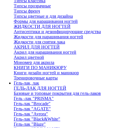
Типсы классика
Типсы прозрачные
Типсы френч
Типсы цветные и для дизайна
Формы для наращивания ногтей
ЖИДКОСТИ ДЛЯ НОГТЕЙ
Антисептики и дезинфицирующие средства
Жидкости для наращивания ногтей
Жидкости для снятия лака
АКРИЛ ДЛЯ НОГТЕЙ
Акрил для наращивания ногтей
Акрил цветной
Мономер для акрила
КНИГИ ПО МАНИКЮРУ
Книги дизайн ногтей и маникюр
Тренировочные карты
Гель-лак, лак
ГЕЛЬ-ЛАК ДЛЯ НОГТЕЙ
Базовые и топовые покрытия для гель-лаков
Гель -лак "PRISMA"
Гель-лак "Brocade"
Гель-лак "AGATE"
Гель-лак "Avrora"
Гель-лак "Black&White"
Гель-лак "Blaze"