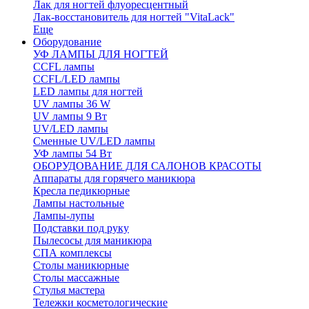
Лак для ногтей флуоресцентный
Лак-восстановитель для ногтей "VitaLack"
Еще
Оборудование
УФ ЛАМПЫ ДЛЯ НОГТЕЙ
CCFL лампы
CCFL/LED лампы
LED лампы для ногтей
UV лампы 36 W
UV лампы 9 Вт
UV/LED лампы
Сменные UV/LED лампы
УФ лампы 54 Вт
ОБОРУДОВАНИЕ ДЛЯ САЛОНОВ КРАСОТЫ
Аппараты для горячего маникюра
Кресла педикюрные
Лампы настольные
Лампы-лупы
Подставки под руку
Пылесосы для маникюра
СПА комплексы
Столы маникюрные
Столы массажные
Стулья мастера
Тележки косметологические