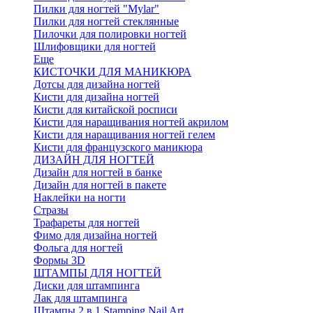
Пилки для ногтей "Mylar"
Пилки для ногтей стеклянные
Пилочки для полировки ногтей
Шлифовщики для ногтей
Еще
КИСТОЧКИ ДЛЯ МАНИКЮРА
Дотсы для дизайна ногтей
Кисти для дизайна ногтей
Кисти для китайской росписи
Кисти для наращивания ногтей акрилом
Кисти для наращивания ногтей гелем
Кисти для французского маникюра
ДИЗАЙН ДЛЯ НОГТЕЙ
Дизайн для ногтей в банке
Дизайн для ногтей в пакете
Наклейки на ногти
Стразы
Трафареты для ногтей
Фимо для дизайна ногтей
Фольга для ногтей
Формы 3D
ШТАМПЫ ДЛЯ НОГТЕЙ
Диски для штампинга
Лак для штампинга
Штампы 2 в 1 Stamping Nail Art