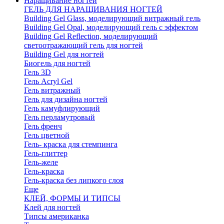
Наращивание ногтей
ГЕЛЬ ДЛЯ НАРАЩИВАНИЯ НОГТЕЙ
Building Gel Glass, моделирующий витражный гель
Building Gel Opal, моделирующий гель с эффектом
Building Gel Reflection, моделирующий
светоотражающий гель для ногтей
Building Gel для ногтей
Биогель для ногтей
Гель 3D
Гель Acryl Gel
Гель витражный
Гель для дизайна ногтей
Гель камуфлирующий
Гель перламутровый
Гель френч
Гель цветной
Гель- краска для стемпинга
Гель-глиттер
Гель-желе
Гель-краска
Гель-краска без липкого слоя
Еще
КЛЕЙ, ФОРМЫ И ТИПСЫ
Клей для ногтей
Типсы американка