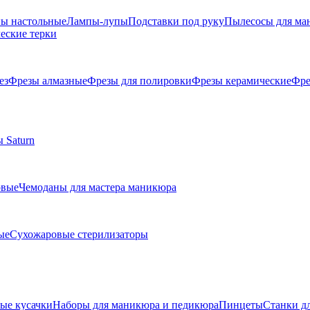
ы настольные
Лампы-лупы
Подставки под руку
Пылесосы для ма
еские терки
ез
Фрезы алмазные
Фрезы для полировки
Фрезы керамические
Фре
 Saturn
овые
Чемоданы для мастера маникюра
ые
Сухожаровые стерилизаторы
е кусачки
Наборы для маникюра и педикюра
Пинцеты
Станки д