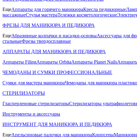
Еще
Аппараты для горячего маникюра
Кресла педикюрные
Ламп
массажные
Стулья мастера
Тележки косметологические
Электрич
ФРЕЗЫ ДЛЯ МАНИКЮРА И ПЕДИКЮРА
Еще
Абразивные колпачки и насадки-основы
Аксессуары для фр
стальные
Фрезы твердосплавные
АППАРАТЫ ДЛЯ МАНИКЮРА И ПЕДИКЮРА
Аппараты Filing
Аппараты Orbita
Аппараты Planet Nails
Аппараты
ЧЕМОДАНЫ И СУМКИ ПРОФЕССИОНАЛЬНЫЕ
Сумки для мастера маникюра
Чемоданы для маникюра пластик
СТЕРИЛИЗАТОРЫ
Гласперленовые стерилизаторы
Стерилизаторы ультрафиолетов
Инструменты и аксессуары
ИНСТРУМЕНТ ДЛЯ МАНИКЮРА И ПЕДИКЮРА
Еще
Апельсиновые палочки для маникюра
Книпсеры
Маникюрны