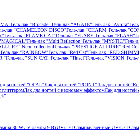
ISMA"
Гель-лак "Brocade"
Гель-лак "AGATE"
Гель-лак "Avrora"
Гель
ль-лак "CHAMELEON DISCO"
Гель-лак "CHARM"
Гель-лак "CO
Y"
Гель-лак "FLAME CAT"
Гель-лак "FLARE"
Гель-лак "FLASH"
Г
к "MAGICAL"
Гель-лак "Multi Reflection"
Гель-лак "MYSTIC"
Гель-
ALLURE" Neon collection
Гель-лак "PRESTIGE ALLURE" Red Coll
l
Гель-лак "RAINBOW"
Гель-лак "Red Cat"
Гель-лак "RED SHIMM
R "
Гель-лак "SUN CAT"
Гель-лак "Tinsel"
Гель-лак "VISION"
Гель
к для ногтей "OPAL"
Лак для ногтей "POINT"
Лак для ногтей "Ref
с глиттером
Лак для ногтей с неоновым эффектом
Лак для ногтей
ck"
ампы 36 W
UV лампы 9 Вт
UV/LED лампы
Сменные UV/LED ла