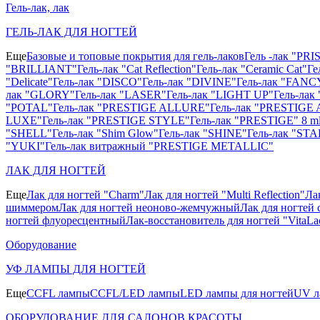
Гель-лак, лак
ГЕЛЬ-ЛАК ДЛЯ НОГТЕЙ
Еще
Базовые и топовые покрытия для гель-лаков
Гель -лак "PR
"BRILLIANT"
Гель-лак "Cat Reflection"
Гель-лак "Ceramic Cat"
Ге
"Delicate"
Гель-лак "DISCO"
Гель-лак "DIVINE"
Гель-лак "FANC
лак "GLORY"
Гель-лак "LASER"
Гель-лак "LIGHT UP"
Гель-ла
"POTAL"
Гель-лак "PRESTIGE ALLURE"
Гель-лак "PRESTIGE 
LUXE"
Гель-лак "PRESTIGE STYLE"
Гель-лак "PRESTIGE" 8 m
"SHELL"
Гель-лак "Shim Glow"
Гель-лак "SHINE"
Гель-лак "STA
"YUKI"
Гель-лак витражный "PRESTIGE METALLIC"
ЛАК ДЛЯ НОГТЕЙ
Еще
Лак для ногтей "Charm"
Лак для ногтей "Multi Reflection"
Ла
шиммером
Лак для ногтей неоново-жемчужный
Лак для ногтей 
ногтей флуоресцентный
Лак-восстановитель для ногтей "VitaLa
Оборудование
УФ ЛАМПЫ ДЛЯ НОГТЕЙ
Еще
CCFL лампы
CCFL/LED лампы
LED лампы для ногтей
UV л
ОБОРУДОВАНИЕ ДЛЯ САЛОНОВ КРАСОТЫ