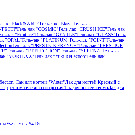
-лак "Black&White"
Гель-лак "Blaze"
Гель-лак
NFETTI"
Гель-лак "COSMIC"
Гель-лак "CRUSH ICE"
Гель-лак
ель-лак "Fruit ice"
Гель-лак "GENTLE"
Гель-лак "GLASS"
Гель-
лак "OPAL"
Гель-лак "PLATINUM"
Гель-лак "POINT"
Гель-лак
ection
Гель-лак "PRESTIGE FRENCH"
Гель-лак "PRESTIGE
ER"
Гель-лак "REFLECTION"
Гель-лак "SERENA"
Гель-лак
-лак "VORTEXX"
Гель-лак "Yuki Reflection"
Гель-лак
lection"
Лак для ногтей "Winter"
Лак для ногтей Красный с
 с эффектом гелевого покрытия
Лак для ногтей термо
Лак для
мпы
УФ лампы 54 Вт