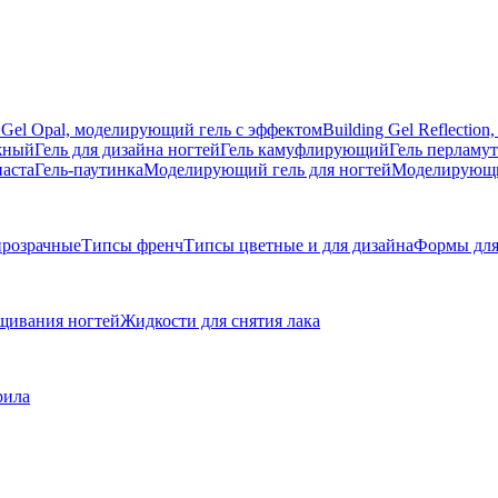
g Gel Opal, моделирующий гель с эффектом
Building Gel Reflecti
жный
Гель для дизайна ногтей
Гель камуфлирующий
Гель перламу
паста
Гель-паутинка
Моделирующий гель для ногтей
Моделирующий
розрачные
Типсы френч
Типсы цветные и для дизайна
Формы для
щивания ногтей
Жидкости для снятия лака
рила