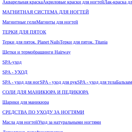
Акварельная краска
Акриловые краски для ногтей
Лак-краска д
МАГНИТНАЯ СИСТЕМА ДЛЯ НОГТЕЙ
Магнитные гели
Магниты для ногтей
ТЕРКИ ДЛЯ ПЯТОК
Терки для пяток. Planet Nails
Терки для пяток. Titania
Щетки и термобрашинги Hairway
SPA-уход
SPA - УХОД
SPA - уход для ног
SPA - уход для рук
SPA - уход для тела
Бальзам
СОЛИ ДЛЯ МАНИКЮРА И ПЕДИКЮРА
Шарики для маникюра
СРЕДСТВА ПО УХОДУ ЗА НОГТЯМИ
Масла для ногтей
Уход за натуральными ногтями