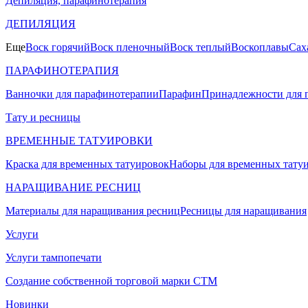
Депиляция, парафинотерапия
ДЕПИЛЯЦИЯ
Еще
Воск горячий
Воск пленочный
Воск теплый
Воскоплавы
Сах
ПАРАФИНОТЕРАПИЯ
Ванночки для парафинотерапии
Парафин
Принадлежности для 
Тату и ресницы
ВРЕМЕННЫЕ ТАТУИРОВКИ
Краска для временных татуировок
Наборы для временных тату
НАРАЩИВАНИЕ РЕСНИЦ
Материалы для наращивания ресниц
Ресницы для наращивания
Услуги
Услуги тампопечати
Создание собственной торговой марки СТМ
Новинки