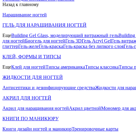
Назад к главному
Наращивание ногтей
ГЕЛЬ ДЛЯ НАРАЩИВАНИЯ НОГТЕЙ
Еще
Building Gel Glass, моделирующий витражный гель
Buildin
для ногтей
Биогель для ногтей
Гель 3D
Гель Acryl Gel
Гель витра
глиттер
Гель-желе
Гель-краска
Гель-краска без липкого слоя
Гель-
КЛЕЙ, ФОРМЫ И ТИПСЫ
Еще
Клей для ногтей
Типсы американка
Типсы классика
Типсы п
ЖИДКОСТИ ДЛЯ НОГТЕЙ
Антисептики и дезинфицирующие средства
Жидкости для нара
АКРИЛ ДЛЯ НОГТЕЙ
Акрил для наращивания ногтей
Акрил цветной
Мономер для ак
КНИГИ ПО МАНИКЮРУ
Книги дизайн ногтей и маникюр
Тренировочные карты