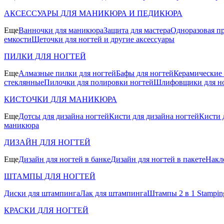
АКСЕССУАРЫ ДЛЯ МАНИКЮРА И ПЕДИКЮРА
Еще
Ванночки для маникюра
Защита для мастера
Одноразовая пр
емкости
Щеточки для ногтей и другие аксессуары
ПИЛКИ ДЛЯ НОГТЕЙ
Еще
Алмазные пилки для ногтей
Бафы для ногтей
Керамические
стеклянные
Пилочки для полировки ногтей
Шлифовщики для н
КИСТОЧКИ ДЛЯ МАНИКЮРА
Еще
Дотсы для дизайна ногтей
Кисти для дизайна ногтей
Кисти 
маникюра
ДИЗАЙН ДЛЯ НОГТЕЙ
Еще
Дизайн для ногтей в банке
Дизайн для ногтей в пакете
Накл
ШТАМПЫ ДЛЯ НОГТЕЙ
Диски для штампинга
Лак для штампинга
Штампы 2 в 1 Stamping
КРАСКИ ДЛЯ НОГТЕЙ