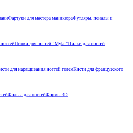
лаки
Фартуки для мастера маникюра
Футляры, пеналы и
 ногтей
Пилки для ногтей "Mylar"
Пилки для ногтей
исти для наращивания ногтей гелем
Кисти для французского
гтей
Фольга для ногтей
Формы 3D