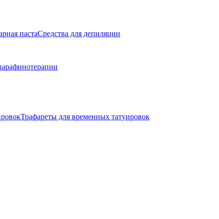
арная паста
Средства для депиляции
парафинотерапии
ировок
Трафареты для временных татуировок