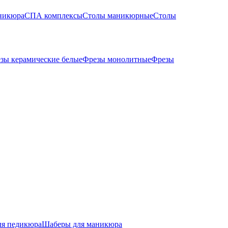
никюра
СПА комплексы
Столы маникюрные
Столы
зы керамические белые
Фрезы монолитные
Фрезы
ля педикюра
Шаберы для маникюра