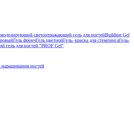
on, моделирующий светоотражающий гель для ногтей
Building Gel
тровый
Гель френч
Гель цветной
Гель- краска для стемпинга
Гель-
 гель для ногтей "PROF Gel"
 наращивания ногтей