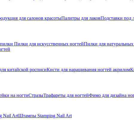
одукция для салонов красоты
Палитры для лаков
Подставки под 
 пилки
Пилки для искусственных ногтей
Пилки для натуральных
огтей
для китайской росписи
Кисти для наращивания ногтей акрилом
К
ейки на ногти
Стразы
Трафареты для ногтей
Фимо для дизайна но
 Nail Art
Штампы Stamping Nail Art