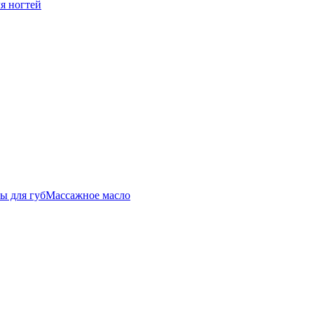
ля ногтей
ы для губ
Массажное масло