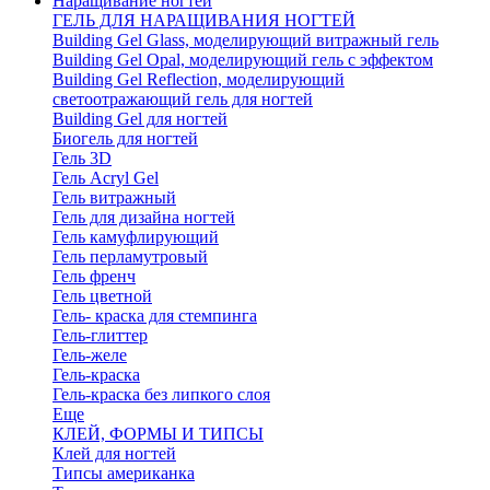
Наращивание ногтей
ГЕЛЬ ДЛЯ НАРАЩИВАНИЯ НОГТЕЙ
Building Gel Glass, моделирующий витражный гель
Building Gel Opal, моделирующий гель с эффектом
Building Gel Reflection, моделирующий
светоотражающий гель для ногтей
Building Gel для ногтей
Биогель для ногтей
Гель 3D
Гель Acryl Gel
Гель витражный
Гель для дизайна ногтей
Гель камуфлирующий
Гель перламутровый
Гель френч
Гель цветной
Гель- краска для стемпинга
Гель-глиттер
Гель-желе
Гель-краска
Гель-краска без липкого слоя
Еще
КЛЕЙ, ФОРМЫ И ТИПСЫ
Клей для ногтей
Типсы американка