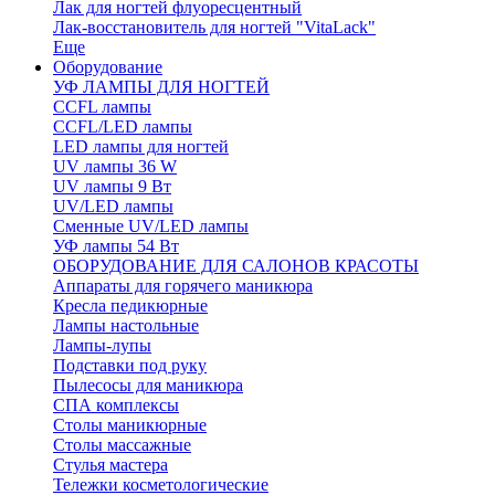
Лак для ногтей флуоресцентный
Лак-восстановитель для ногтей "VitaLack"
Еще
Оборудование
УФ ЛАМПЫ ДЛЯ НОГТЕЙ
CCFL лампы
CCFL/LED лампы
LED лампы для ногтей
UV лампы 36 W
UV лампы 9 Вт
UV/LED лампы
Сменные UV/LED лампы
УФ лампы 54 Вт
ОБОРУДОВАНИЕ ДЛЯ САЛОНОВ КРАСОТЫ
Аппараты для горячего маникюра
Кресла педикюрные
Лампы настольные
Лампы-лупы
Подставки под руку
Пылесосы для маникюра
СПА комплексы
Столы маникюрные
Столы массажные
Стулья мастера
Тележки косметологические