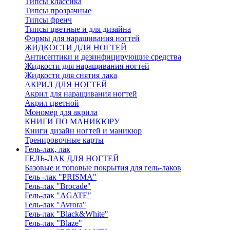
Типсы классика
Типсы прозрачные
Типсы френч
Типсы цветные и для дизайна
Формы для наращивания ногтей
ЖИДКОСТИ ДЛЯ НОГТЕЙ
Антисептики и дезинфицирующие средства
Жидкости для наращивания ногтей
Жидкости для снятия лака
АКРИЛ ДЛЯ НОГТЕЙ
Акрил для наращивания ногтей
Акрил цветной
Мономер для акрила
КНИГИ ПО МАНИКЮРУ
Книги дизайн ногтей и маникюр
Тренировочные карты
Гель-лак, лак
ГЕЛЬ-ЛАК ДЛЯ НОГТЕЙ
Базовые и топовые покрытия для гель-лаков
Гель -лак "PRISMA"
Гель-лак "Brocade"
Гель-лак "AGATE"
Гель-лак "Avrora"
Гель-лак "Black&White"
Гель-лак "Blaze"