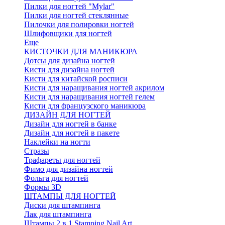
Пилки для ногтей "Mylar"
Пилки для ногтей стеклянные
Пилочки для полировки ногтей
Шлифовщики для ногтей
Еще
КИСТОЧКИ ДЛЯ МАНИКЮРА
Дотсы для дизайна ногтей
Кисти для дизайна ногтей
Кисти для китайской росписи
Кисти для наращивания ногтей акрилом
Кисти для наращивания ногтей гелем
Кисти для французского маникюра
ДИЗАЙН ДЛЯ НОГТЕЙ
Дизайн для ногтей в банке
Дизайн для ногтей в пакете
Наклейки на ногти
Стразы
Трафареты для ногтей
Фимо для дизайна ногтей
Фольга для ногтей
Формы 3D
ШТАМПЫ ДЛЯ НОГТЕЙ
Диски для штампинга
Лак для штампинга
Штампы 2 в 1 Stamping Nail Art