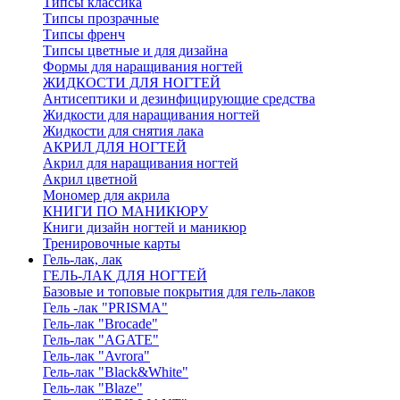
Типсы классика
Типсы прозрачные
Типсы френч
Типсы цветные и для дизайна
Формы для наращивания ногтей
ЖИДКОСТИ ДЛЯ НОГТЕЙ
Антисептики и дезинфицирующие средства
Жидкости для наращивания ногтей
Жидкости для снятия лака
АКРИЛ ДЛЯ НОГТЕЙ
Акрил для наращивания ногтей
Акрил цветной
Мономер для акрила
КНИГИ ПО МАНИКЮРУ
Книги дизайн ногтей и маникюр
Тренировочные карты
Гель-лак, лак
ГЕЛЬ-ЛАК ДЛЯ НОГТЕЙ
Базовые и топовые покрытия для гель-лаков
Гель -лак "PRISMA"
Гель-лак "Brocade"
Гель-лак "AGATE"
Гель-лак "Avrora"
Гель-лак "Black&White"
Гель-лак "Blaze"