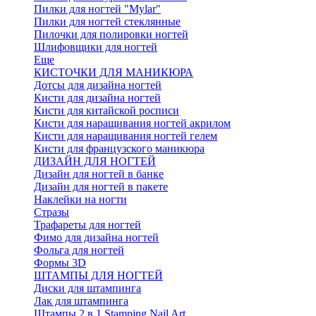
Пилки для ногтей "Mylar"
Пилки для ногтей стеклянные
Пилочки для полировки ногтей
Шлифовщики для ногтей
Еще
КИСТОЧКИ ДЛЯ МАНИКЮРА
Дотсы для дизайна ногтей
Кисти для дизайна ногтей
Кисти для китайской росписи
Кисти для наращивания ногтей акрилом
Кисти для наращивания ногтей гелем
Кисти для французского маникюра
ДИЗАЙН ДЛЯ НОГТЕЙ
Дизайн для ногтей в банке
Дизайн для ногтей в пакете
Наклейки на ногти
Стразы
Трафареты для ногтей
Фимо для дизайна ногтей
Фольга для ногтей
Формы 3D
ШТАМПЫ ДЛЯ НОГТЕЙ
Диски для штампинга
Лак для штампинга
Штампы 2 в 1 Stamping Nail Art