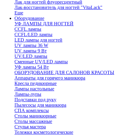
Лак для ногтей флуоресцентный
Лак-восстановитель для ногтей "VitaLack"
Еще
Оборудование
УФ ЛАМПЫ ДЛЯ НОГТЕЙ
CCFL лампы
CCFL/LED лампы
LED лампы для ногтей
UV лампы 36 W
UV лампы 9 Вт
UV/LED лампы
Сменные UV/LED лампы
УФ лампы 54 Вт
ОБОРУДОВАНИЕ ДЛЯ САЛОНОВ КРАСОТЫ
Аппараты для горячего маникюра
Кресла педикюрные
Лампы настольные
Лампы-лупы
Подставки под руку
Пылесосы для маникюра
СПА комплексы
Столы маникюрные
Столы массажные
Стулья мастера
Тележки косметологические