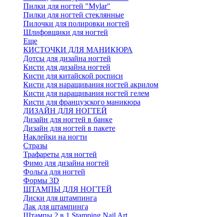
Пилки для ногтей "Mylar"
Пилки для ногтей стеклянные
Пилочки для полировки ногтей
Шлифовщики для ногтей
Еще
КИСТОЧКИ ДЛЯ МАНИКЮРА
Дотсы для дизайна ногтей
Кисти для дизайна ногтей
Кисти для китайской росписи
Кисти для наращивания ногтей акрилом
Кисти для наращивания ногтей гелем
Кисти для французского маникюра
ДИЗАЙН ДЛЯ НОГТЕЙ
Дизайн для ногтей в банке
Дизайн для ногтей в пакете
Наклейки на ногти
Стразы
Трафареты для ногтей
Фимо для дизайна ногтей
Фольга для ногтей
Формы 3D
ШТАМПЫ ДЛЯ НОГТЕЙ
Диски для штампинга
Лак для штампинга
Штампы 2 в 1 Stamping Nail Art