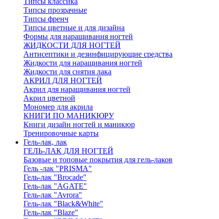
Типсы классика
Типсы прозрачные
Типсы френч
Типсы цветные и для дизайна
Формы для наращивания ногтей
ЖИДКОСТИ ДЛЯ НОГТЕЙ
Антисептики и дезинфицирующие средства
Жидкости для наращивания ногтей
Жидкости для снятия лака
АКРИЛ ДЛЯ НОГТЕЙ
Акрил для наращивания ногтей
Акрил цветной
Мономер для акрила
КНИГИ ПО МАНИКЮРУ
Книги дизайн ногтей и маникюр
Тренировочные карты
Гель-лак, лак
ГЕЛЬ-ЛАК ДЛЯ НОГТЕЙ
Базовые и топовые покрытия для гель-лаков
Гель -лак "PRISMA"
Гель-лак "Brocade"
Гель-лак "AGATE"
Гель-лак "Avrora"
Гель-лак "Black&White"
Гель-лак "Blaze"