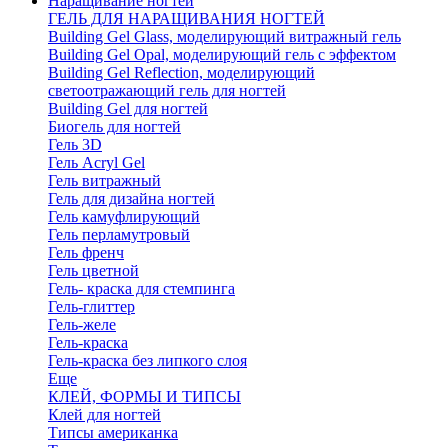
Наращивание ногтей
ГЕЛЬ ДЛЯ НАРАЩИВАНИЯ НОГТЕЙ
Building Gel Glass, моделирующий витражный гель
Building Gel Opal, моделирующий гель с эффектом
Building Gel Reflection, моделирующий
светоотражающий гель для ногтей
Building Gel для ногтей
Биогель для ногтей
Гель 3D
Гель Acryl Gel
Гель витражный
Гель для дизайна ногтей
Гель камуфлирующий
Гель перламутровый
Гель френч
Гель цветной
Гель- краска для стемпинга
Гель-глиттер
Гель-желе
Гель-краска
Гель-краска без липкого слоя
Еще
КЛЕЙ, ФОРМЫ И ТИПСЫ
Клей для ногтей
Типсы американка