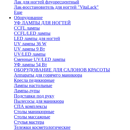
Лак для ногтей флуоресцентный
Лак-восстановитель для ногтей "VitaLack"
Еще
Оборудование
УФ ЛАМПЫ ДЛЯ НОГТЕЙ
CCFL лампы
CCFL/LED лампы
LED лампы для ногтей
UV лампы 36 W
UV лампы 9 Вт
UV/LED лампы
Сменные UV/LED лампы
УФ лампы 54 Вт
ОБОРУДОВАНИЕ ДЛЯ САЛОНОВ КРАСОТЫ
Аппараты для горячего маникюра
Кресла педикюрные
Лампы настольные
Лампы-лупы
Подставки под руку
Пылесосы для маникюра
СПА комплексы
Столы маникюрные
Столы массажные
Стулья мастера
Тележки косметологические