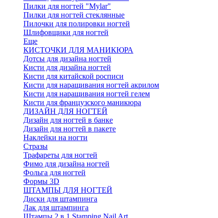
Пилки для ногтей "Mylar"
Пилки для ногтей стеклянные
Пилочки для полировки ногтей
Шлифовщики для ногтей
Еще
КИСТОЧКИ ДЛЯ МАНИКЮРА
Дотсы для дизайна ногтей
Кисти для дизайна ногтей
Кисти для китайской росписи
Кисти для наращивания ногтей акрилом
Кисти для наращивания ногтей гелем
Кисти для французского маникюра
ДИЗАЙН ДЛЯ НОГТЕЙ
Дизайн для ногтей в банке
Дизайн для ногтей в пакете
Наклейки на ногти
Стразы
Трафареты для ногтей
Фимо для дизайна ногтей
Фольга для ногтей
Формы 3D
ШТАМПЫ ДЛЯ НОГТЕЙ
Диски для штампинга
Лак для штампинга
Штампы 2 в 1 Stamping Nail Art