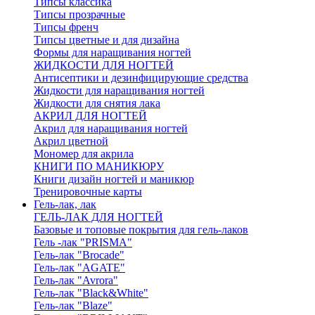
Типсы классика
Типсы прозрачные
Типсы френч
Типсы цветные и для дизайна
Формы для наращивания ногтей
ЖИДКОСТИ ДЛЯ НОГТЕЙ
Антисептики и дезинфицирующие средства
Жидкости для наращивания ногтей
Жидкости для снятия лака
АКРИЛ ДЛЯ НОГТЕЙ
Акрил для наращивания ногтей
Акрил цветной
Мономер для акрила
КНИГИ ПО МАНИКЮРУ
Книги дизайн ногтей и маникюр
Тренировочные карты
Гель-лак, лак
ГЕЛЬ-ЛАК ДЛЯ НОГТЕЙ
Базовые и топовые покрытия для гель-лаков
Гель -лак "PRISMA"
Гель-лак "Brocade"
Гель-лак "AGATE"
Гель-лак "Avrora"
Гель-лак "Black&White"
Гель-лак "Blaze"