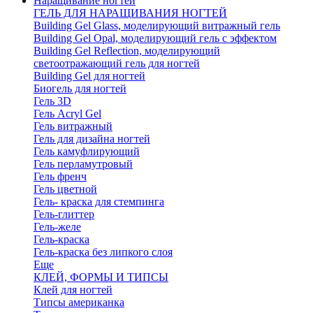
Наращивание ногтей
ГЕЛЬ ДЛЯ НАРАЩИВАНИЯ НОГТЕЙ
Building Gel Glass, моделирующий витражный гель
Building Gel Opal, моделирующий гель с эффектом
Building Gel Reflection, моделирующий
светоотражающий гель для ногтей
Building Gel для ногтей
Биогель для ногтей
Гель 3D
Гель Acryl Gel
Гель витражный
Гель для дизайна ногтей
Гель камуфлирующий
Гель перламутровый
Гель френч
Гель цветной
Гель- краска для стемпинга
Гель-глиттер
Гель-желе
Гель-краска
Гель-краска без липкого слоя
Еще
КЛЕЙ, ФОРМЫ И ТИПСЫ
Клей для ногтей
Типсы американка