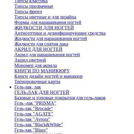
Типсы классика
Типсы прозрачные
Типсы френч
Типсы цветные и для дизайна
Формы для наращивания ногтей
ЖИДКОСТИ ДЛЯ НОГТЕЙ
Антисептики и дезинфицирующие средства
Жидкости для наращивания ногтей
Жидкости для снятия лака
АКРИЛ ДЛЯ НОГТЕЙ
Акрил для наращивания ногтей
Акрил цветной
Мономер для акрила
КНИГИ ПО МАНИКЮРУ
Книги дизайн ногтей и маникюр
Тренировочные карты
Гель-лак, лак
ГЕЛЬ-ЛАК ДЛЯ НОГТЕЙ
Базовые и топовые покрытия для гель-лаков
Гель -лак "PRISMA"
Гель-лак "Brocade"
Гель-лак "AGATE"
Гель-лак "Avrora"
Гель-лак "Black&White"
Гель-лак "Blaze"