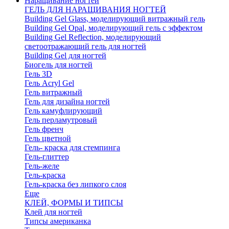
Наращивание ногтей
ГЕЛЬ ДЛЯ НАРАЩИВАНИЯ НОГТЕЙ
Building Gel Glass, моделирующий витражный гель
Building Gel Opal, моделирующий гель с эффектом
Building Gel Reflection, моделирующий
светоотражающий гель для ногтей
Building Gel для ногтей
Биогель для ногтей
Гель 3D
Гель Acryl Gel
Гель витражный
Гель для дизайна ногтей
Гель камуфлирующий
Гель перламутровый
Гель френч
Гель цветной
Гель- краска для стемпинга
Гель-глиттер
Гель-желе
Гель-краска
Гель-краска без липкого слоя
Еще
КЛЕЙ, ФОРМЫ И ТИПСЫ
Клей для ногтей
Типсы американка