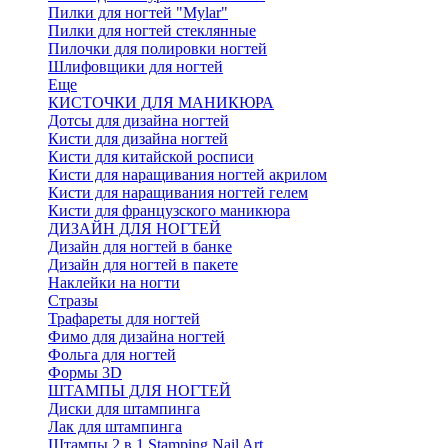
Пилки для ногтей "Mylar"
Пилки для ногтей стеклянные
Пилочки для полировки ногтей
Шлифовщики для ногтей
Еще
КИСТОЧКИ ДЛЯ МАНИКЮРА
Дотсы для дизайна ногтей
Кисти для дизайна ногтей
Кисти для китайской росписи
Кисти для наращивания ногтей акрилом
Кисти для наращивания ногтей гелем
Кисти для французского маникюра
ДИЗАЙН ДЛЯ НОГТЕЙ
Дизайн для ногтей в банке
Дизайн для ногтей в пакете
Наклейки на ногти
Стразы
Трафареты для ногтей
Фимо для дизайна ногтей
Фольга для ногтей
Формы 3D
ШТАМПЫ ДЛЯ НОГТЕЙ
Диски для штампинга
Лак для штампинга
Штампы 2 в 1 Stamping Nail Art