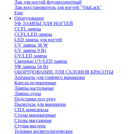
Лак для ногтей флуоресцентный
Лак-восстановитель для ногтей "VitaLack"
Еще
Оборудование
УФ ЛАМПЫ ДЛЯ НОГТЕЙ
CCFL лампы
CCFL/LED лампы
LED лампы для ногтей
UV лампы 36 W
UV лампы 9 Вт
UV/LED лампы
Сменные UV/LED лампы
УФ лампы 54 Вт
ОБОРУДОВАНИЕ ДЛЯ САЛОНОВ КРАСОТЫ
Аппараты для горячего маникюра
Кресла педикюрные
Лампы настольные
Лампы-лупы
Подставки под руку
Пылесосы для маникюра
СПА комплексы
Столы маникюрные
Столы массажные
Стулья мастера
Тележки косметологические