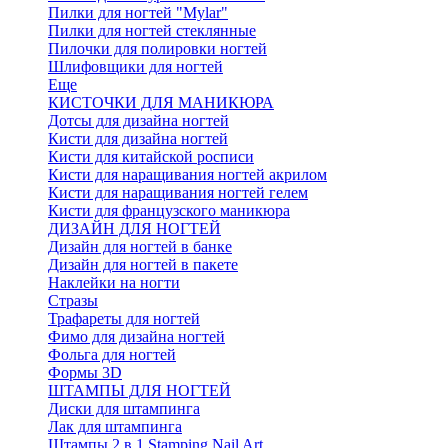
Пилки для ногтей "Mylar"
Пилки для ногтей стеклянные
Пилочки для полировки ногтей
Шлифовщики для ногтей
Еще
КИСТОЧКИ ДЛЯ МАНИКЮРА
Дотсы для дизайна ногтей
Кисти для дизайна ногтей
Кисти для китайской росписи
Кисти для наращивания ногтей акрилом
Кисти для наращивания ногтей гелем
Кисти для французского маникюра
ДИЗАЙН ДЛЯ НОГТЕЙ
Дизайн для ногтей в банке
Дизайн для ногтей в пакете
Наклейки на ногти
Стразы
Трафареты для ногтей
Фимо для дизайна ногтей
Фольга для ногтей
Формы 3D
ШТАМПЫ ДЛЯ НОГТЕЙ
Диски для штампинга
Лак для штампинга
Штампы 2 в 1 Stamping Nail Art