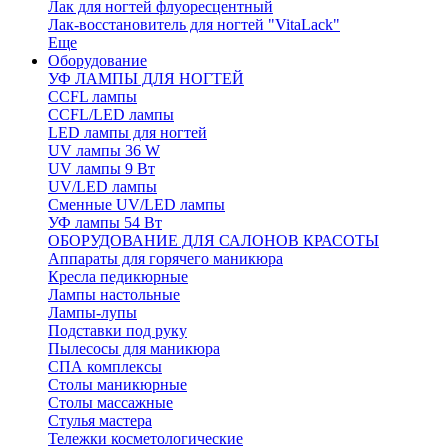
Лак для ногтей флуоресцентный
Лак-восстановитель для ногтей "VitaLack"
Еще
Оборудование
УФ ЛАМПЫ ДЛЯ НОГТЕЙ
CCFL лампы
CCFL/LED лампы
LED лампы для ногтей
UV лампы 36 W
UV лампы 9 Вт
UV/LED лампы
Сменные UV/LED лампы
УФ лампы 54 Вт
ОБОРУДОВАНИЕ ДЛЯ САЛОНОВ КРАСОТЫ
Аппараты для горячего маникюра
Кресла педикюрные
Лампы настольные
Лампы-лупы
Подставки под руку
Пылесосы для маникюра
СПА комплексы
Столы маникюрные
Столы массажные
Стулья мастера
Тележки косметологические