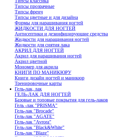
Типсы классика
Типсы прозрачные
Типсы френч
Типсы цветные и для дизайна
Формы для наращивания ногтей
ЖИДКОСТИ ДЛЯ НОГТЕЙ
Антисептики и дезинфицирующие средства
Жидкости для наращивания ногтей
Жидкости для снятия лака
АКРИЛ ДЛЯ НОГТЕЙ
Акрил для наращивания ногтей
Акрил цветной
Мономер для акрила
КНИГИ ПО МАНИКЮРУ
Книги дизайн ногтей и маникюр
Тренировочные карты
Гель-лак, лак
ГЕЛЬ-ЛАК ДЛЯ НОГТЕЙ
Базовые и топовые покрытия для гель-лаков
Гель -лак "PRISMA"
Гель-лак "Brocade"
Гель-лак "AGATE"
Гель-лак "Avrora"
Гель-лак "Black&White"
Гель-лак "Blaze"