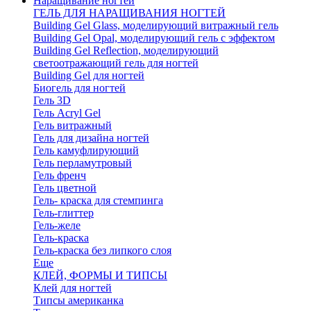
Наращивание ногтей
ГЕЛЬ ДЛЯ НАРАЩИВАНИЯ НОГТЕЙ
Building Gel Glass, моделирующий витражный гель
Building Gel Opal, моделирующий гель с эффектом
Building Gel Reflection, моделирующий
светоотражающий гель для ногтей
Building Gel для ногтей
Биогель для ногтей
Гель 3D
Гель Acryl Gel
Гель витражный
Гель для дизайна ногтей
Гель камуфлирующий
Гель перламутровый
Гель френч
Гель цветной
Гель- краска для стемпинга
Гель-глиттер
Гель-желе
Гель-краска
Гель-краска без липкого слоя
Еще
КЛЕЙ, ФОРМЫ И ТИПСЫ
Клей для ногтей
Типсы американка