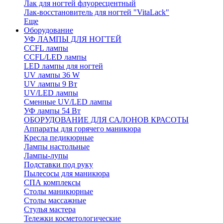
Лак для ногтей флуоресцентный
Лак-восстановитель для ногтей "VitaLack"
Еще
Оборудование
УФ ЛАМПЫ ДЛЯ НОГТЕЙ
CCFL лампы
CCFL/LED лампы
LED лампы для ногтей
UV лампы 36 W
UV лампы 9 Вт
UV/LED лампы
Сменные UV/LED лампы
УФ лампы 54 Вт
ОБОРУДОВАНИЕ ДЛЯ САЛОНОВ КРАСОТЫ
Аппараты для горячего маникюра
Кресла педикюрные
Лампы настольные
Лампы-лупы
Подставки под руку
Пылесосы для маникюра
СПА комплексы
Столы маникюрные
Столы массажные
Стулья мастера
Тележки косметологические