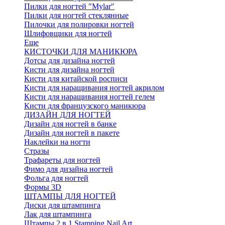
Пилки для ногтей "Mylar"
Пилки для ногтей стеклянные
Пилочки для полировки ногтей
Шлифовщики для ногтей
Еще
КИСТОЧКИ ДЛЯ МАНИКЮРА
Дотсы для дизайна ногтей
Кисти для дизайна ногтей
Кисти для китайской росписи
Кисти для наращивания ногтей акрилом
Кисти для наращивания ногтей гелем
Кисти для французского маникюра
ДИЗАЙН ДЛЯ НОГТЕЙ
Дизайн для ногтей в банке
Дизайн для ногтей в пакете
Наклейки на ногти
Стразы
Трафареты для ногтей
Фимо для дизайна ногтей
Фольга для ногтей
Формы 3D
ШТАМПЫ ДЛЯ НОГТЕЙ
Диски для штампинга
Лак для штампинга
Штампы 2 в 1 Stamping Nail Art