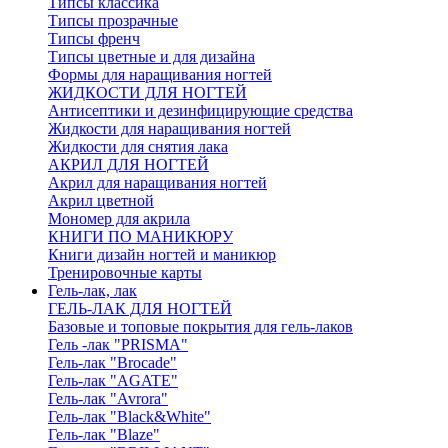
Типсы классика
Типсы прозрачные
Типсы френч
Типсы цветные и для дизайна
Формы для наращивания ногтей
ЖИДКОСТИ ДЛЯ НОГТЕЙ
Антисептики и дезинфицирующие средства
Жидкости для наращивания ногтей
Жидкости для снятия лака
АКРИЛ ДЛЯ НОГТЕЙ
Акрил для наращивания ногтей
Акрил цветной
Мономер для акрила
КНИГИ ПО МАНИКЮРУ
Книги дизайн ногтей и маникюр
Тренировочные карты
Гель-лак, лак
ГЕЛЬ-ЛАК ДЛЯ НОГТЕЙ
Базовые и топовые покрытия для гель-лаков
Гель -лак "PRISMA"
Гель-лак "Brocade"
Гель-лак "AGATE"
Гель-лак "Avrora"
Гель-лак "Black&White"
Гель-лак "Blaze"