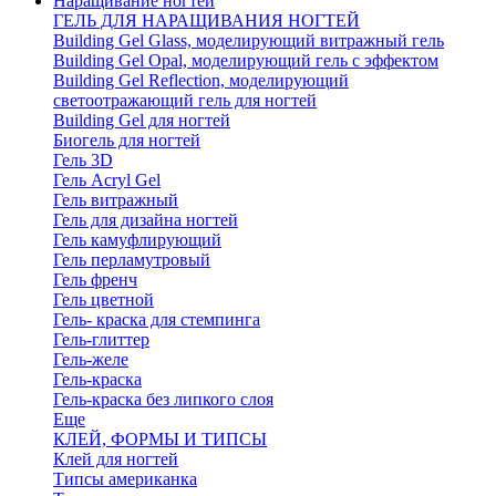
Наращивание ногтей
ГЕЛЬ ДЛЯ НАРАЩИВАНИЯ НОГТЕЙ
Building Gel Glass, моделирующий витражный гель
Building Gel Opal, моделирующий гель с эффектом
Building Gel Reflection, моделирующий
светоотражающий гель для ногтей
Building Gel для ногтей
Биогель для ногтей
Гель 3D
Гель Acryl Gel
Гель витражный
Гель для дизайна ногтей
Гель камуфлирующий
Гель перламутровый
Гель френч
Гель цветной
Гель- краска для стемпинга
Гель-глиттер
Гель-желе
Гель-краска
Гель-краска без липкого слоя
Еще
КЛЕЙ, ФОРМЫ И ТИПСЫ
Клей для ногтей
Типсы американка