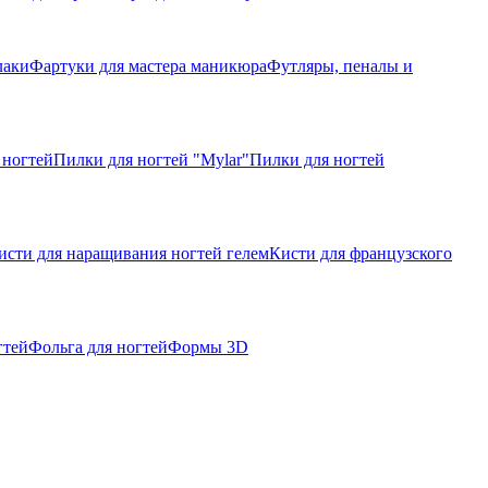
лаки
Фартуки для мастера маникюра
Футляры, пеналы и
 ногтей
Пилки для ногтей "Mylar"
Пилки для ногтей
исти для наращивания ногтей гелем
Кисти для французского
гтей
Фольга для ногтей
Формы 3D