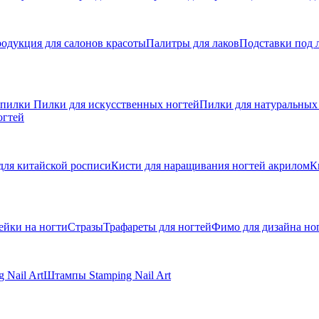
одукция для салонов красоты
Палитры для лаков
Подставки под 
 пилки
Пилки для искусственных ногтей
Пилки для натуральных
огтей
для китайской росписи
Кисти для наращивания ногтей акрилом
К
ейки на ногти
Стразы
Трафареты для ногтей
Фимо для дизайна но
 Nail Art
Штампы Stamping Nail Art