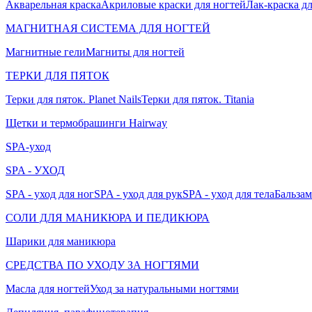
Акварельная краска
Акриловые краски для ногтей
Лак-краска д
МАГНИТНАЯ СИСТЕМА ДЛЯ НОГТЕЙ
Магнитные гели
Магниты для ногтей
ТЕРКИ ДЛЯ ПЯТОК
Терки для пяток. Planet Nails
Терки для пяток. Titania
Щетки и термобрашинги Hairway
SPA-уход
SPA - УХОД
SPA - уход для ног
SPA - уход для рук
SPA - уход для тела
Бальзам
СОЛИ ДЛЯ МАНИКЮРА И ПЕДИКЮРА
Шарики для маникюра
СРЕДСТВА ПО УХОДУ ЗА НОГТЯМИ
Масла для ногтей
Уход за натуральными ногтями