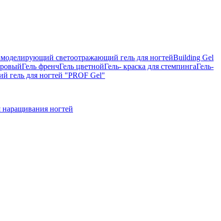
on, моделирующий светоотражающий гель для ногтей
Building Gel
тровый
Гель френч
Гель цветной
Гель- краска для стемпинга
Гель-
 гель для ногтей "PROF Gel"
 наращивания ногтей