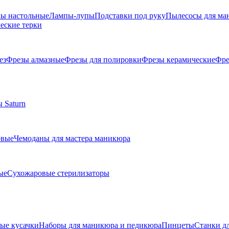
ы настольные
Лампы-лупы
Подставки под руку
Пылесосы для ма
еские терки
ез
Фрезы алмазные
Фрезы для полировки
Фрезы керамические
Фре
 Saturn
овые
Чемоданы для мастера маникюра
ые
Сухожаровые стерилизаторы
е кусачки
Наборы для маникюра и педикюра
Пинцеты
Станки д