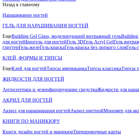
Назад к главному
Наращивание ногтей
ГЕЛЬ ДЛЯ НАРАЩИВАНИЯ НОГТЕЙ
Еще
Building Gel Glass, моделирующий витражный гель
Buildin
для ногтей
Биогель для ногтей
Гель 3D
Гель Acryl Gel
Гель витра
глиттер
Гель-желе
Гель-краска
Гель-краска без липкого слоя
Гель-
КЛЕЙ, ФОРМЫ И ТИПСЫ
Еще
Клей для ногтей
Типсы американка
Типсы классика
Типсы п
ЖИДКОСТИ ДЛЯ НОГТЕЙ
Антисептики и дезинфицирующие средства
Жидкости для нара
АКРИЛ ДЛЯ НОГТЕЙ
Акрил для наращивания ногтей
Акрил цветной
Мономер для ак
КНИГИ ПО МАНИКЮРУ
Книги дизайн ногтей и маникюр
Тренировочные карты