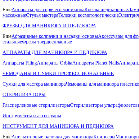
Еще
Аппараты для горячего маникюра
Кресла педикюрные
Ламп
массажные
Стулья мастера
Тележки косметологические
Электрич
ФРЕЗЫ ДЛЯ МАНИКЮРА И ПЕДИКЮРА
Еще
Абразивные колпачки и насадки-основы
Аксессуары для фр
стальные
Фрезы твердосплавные
АППАРАТЫ ДЛЯ МАНИКЮРА И ПЕДИКЮРА
Аппараты Filing
Аппараты Orbita
Аппараты Planet Nails
Аппараты
ЧЕМОДАНЫ И СУМКИ ПРОФЕССИОНАЛЬНЫЕ
Сумки для мастера маникюра
Чемоданы для маникюра пластик
СТЕРИЛИЗАТОРЫ
Гласперленовые стерилизаторы
Стерилизаторы ультрафиолетов
Инструменты и аксессуары
ИНСТРУМЕНТ ДЛЯ МАНИКЮРА И ПЕДИКЮРА
Еще
Апельсиновые палочки для маникюра
Книпсеры
Маникюрны