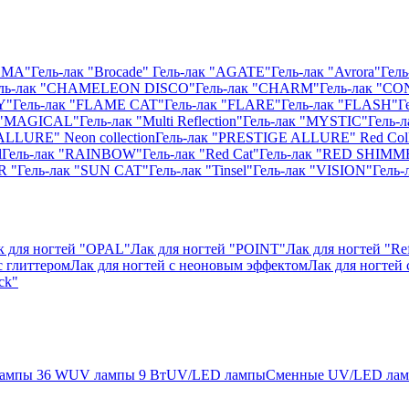
ISMA"
Гель-лак "Brocade"
Гель-лак "AGATE"
Гель-лак "Avrora"
Гель
ль-лак "CHAMELEON DISCO"
Гель-лак "CHARM"
Гель-лак "CO
Y"
Гель-лак "FLAME CAT"
Гель-лак "FLARE"
Гель-лак "FLASH"
Г
к "MAGICAL"
Гель-лак "Multi Reflection"
Гель-лак "MYSTIC"
Гель-
ALLURE" Neon collection
Гель-лак "PRESTIGE ALLURE" Red Coll
l
Гель-лак "RAINBOW"
Гель-лак "Red Cat"
Гель-лак "RED SHIMM
R "
Гель-лак "SUN CAT"
Гель-лак "Tinsel"
Гель-лак "VISION"
Гель
к для ногтей "OPAL"
Лак для ногтей "POINT"
Лак для ногтей "Ref
с глиттером
Лак для ногтей с неоновым эффектом
Лак для ногтей
ck"
ампы 36 W
UV лампы 9 Вт
UV/LED лампы
Сменные UV/LED ла