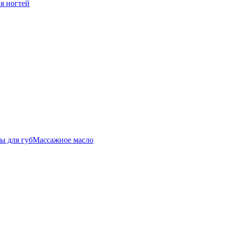
ля ногтей
ы для губ
Массажное масло