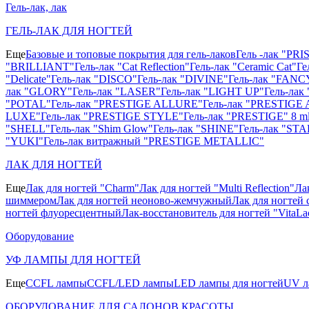
Гель-лак, лак
ГЕЛЬ-ЛАК ДЛЯ НОГТЕЙ
Еще
Базовые и топовые покрытия для гель-лаков
Гель -лак "PR
"BRILLIANT"
Гель-лак "Cat Reflection"
Гель-лак "Ceramic Cat"
Ге
"Delicate"
Гель-лак "DISCO"
Гель-лак "DIVINE"
Гель-лак "FANC
лак "GLORY"
Гель-лак "LASER"
Гель-лак "LIGHT UP"
Гель-ла
"POTAL"
Гель-лак "PRESTIGE ALLURE"
Гель-лак "PRESTIGE 
LUXE"
Гель-лак "PRESTIGE STYLE"
Гель-лак "PRESTIGE" 8 m
"SHELL"
Гель-лак "Shim Glow"
Гель-лак "SHINE"
Гель-лак "STA
"YUKI"
Гель-лак витражный "PRESTIGE METALLIC"
ЛАК ДЛЯ НОГТЕЙ
Еще
Лак для ногтей "Charm"
Лак для ногтей "Multi Reflection"
Ла
шиммером
Лак для ногтей неоново-жемчужный
Лак для ногтей 
ногтей флуоресцентный
Лак-восстановитель для ногтей "VitaLa
Оборудование
УФ ЛАМПЫ ДЛЯ НОГТЕЙ
Еще
CCFL лампы
CCFL/LED лампы
LED лампы для ногтей
UV л
ОБОРУДОВАНИЕ ДЛЯ САЛОНОВ КРАСОТЫ