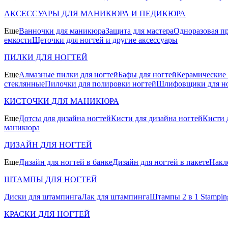
АКСЕССУАРЫ ДЛЯ МАНИКЮРА И ПЕДИКЮРА
Еще
Ванночки для маникюра
Защита для мастера
Одноразовая пр
емкости
Щеточки для ногтей и другие аксессуары
ПИЛКИ ДЛЯ НОГТЕЙ
Еще
Алмазные пилки для ногтей
Бафы для ногтей
Керамические
стеклянные
Пилочки для полировки ногтей
Шлифовщики для н
КИСТОЧКИ ДЛЯ МАНИКЮРА
Еще
Дотсы для дизайна ногтей
Кисти для дизайна ногтей
Кисти 
маникюра
ДИЗАЙН ДЛЯ НОГТЕЙ
Еще
Дизайн для ногтей в банке
Дизайн для ногтей в пакете
Накл
ШТАМПЫ ДЛЯ НОГТЕЙ
Диски для штампинга
Лак для штампинга
Штампы 2 в 1 Stamping
КРАСКИ ДЛЯ НОГТЕЙ