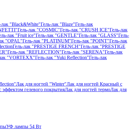
-лак "Black&White"
Гель-лак "Blaze"
Гель-лак
NFETTI"
Гель-лак "COSMIC"
Гель-лак "CRUSH ICE"
Гель-лак
ель-лак "Fruit ice"
Гель-лак "GENTLE"
Гель-лак "GLASS"
Гель-
лак "OPAL"
Гель-лак "PLATINUM"
Гель-лак "POINT"
Гель-лак
ection
Гель-лак "PRESTIGE FRENCH"
Гель-лак "PRESTIGE
ER"
Гель-лак "REFLECTION"
Гель-лак "SERENA"
Гель-лак
-лак "VORTEXX"
Гель-лак "Yuki Reflection"
Гель-лак
lection"
Лак для ногтей "Winter"
Лак для ногтей Красный с
 с эффектом гелевого покрытия
Лак для ногтей термо
Лак для
мпы
УФ лампы 54 Вт