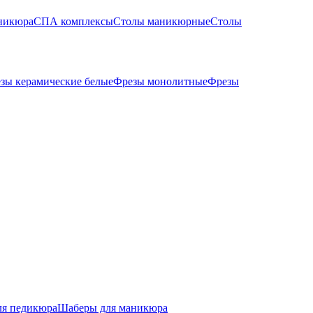
никюра
СПА комплексы
Столы маникюрные
Столы
зы керамические белые
Фрезы монолитные
Фрезы
ля педикюра
Шаберы для маникюра