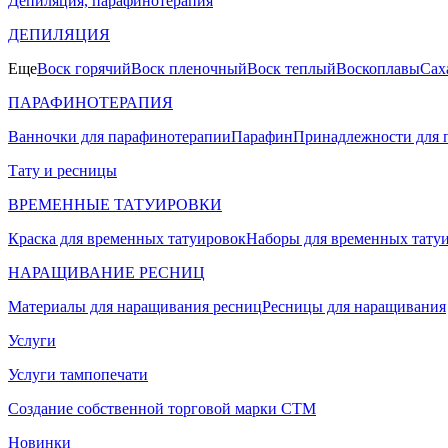
Депиляция, парафинотерапия
ДЕПИЛЯЦИЯ
Еще
Воск горячий
Воск пленочный
Воск теплый
Воскоплавы
Сах
ПАРАФИНОТЕРАПИЯ
Ванночки для парафинотерапии
Парафин
Принадлежности для 
Тату и ресницы
ВРЕМЕННЫЕ ТАТУИРОВКИ
Краска для временных татуировок
Наборы для временных тату
НАРАЩИВАНИЕ РЕСНИЦ
Материалы для наращивания ресниц
Ресницы для наращивания
Услуги
Услуги тампопечати
Создание собственной торговой марки СТМ
Новинки