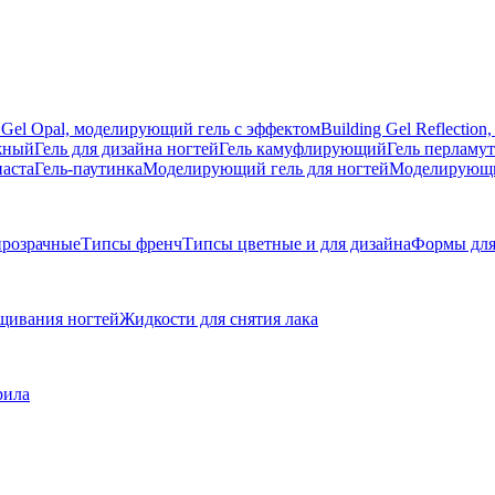
g Gel Opal, моделирующий гель с эффектом
Building Gel Reflecti
жный
Гель для дизайна ногтей
Гель камуфлирующий
Гель перламу
паста
Гель-паутинка
Моделирующий гель для ногтей
Моделирующий
розрачные
Типсы френч
Типсы цветные и для дизайна
Формы для
щивания ногтей
Жидкости для снятия лака
рила