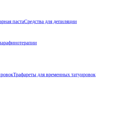
арная паста
Средства для депиляции
парафинотерапии
ировок
Трафареты для временных татуировок