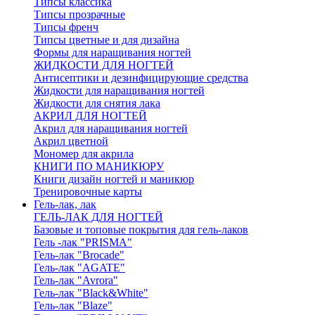
Типсы классика
Типсы прозрачные
Типсы френч
Типсы цветные и для дизайна
Формы для наращивания ногтей
ЖИДКОСТИ ДЛЯ НОГТЕЙ
Антисептики и дезинфицирующие средства
Жидкости для наращивания ногтей
Жидкости для снятия лака
АКРИЛ ДЛЯ НОГТЕЙ
Акрил для наращивания ногтей
Акрил цветной
Мономер для акрила
КНИГИ ПО МАНИКЮРУ
Книги дизайн ногтей и маникюр
Тренировочные карты
Гель-лак, лак
ГЕЛЬ-ЛАК ДЛЯ НОГТЕЙ
Базовые и топовые покрытия для гель-лаков
Гель -лак "PRISMA"
Гель-лак "Brocade"
Гель-лак "AGATE"
Гель-лак "Avrora"
Гель-лак "Black&White"
Гель-лак "Blaze"