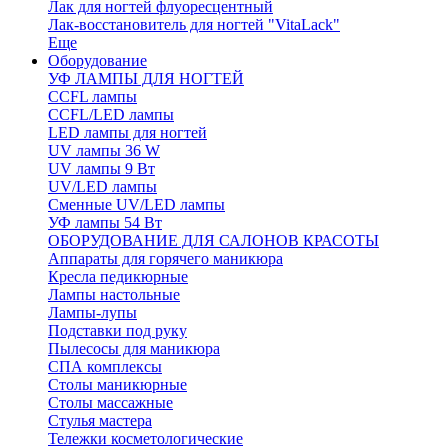
Лак для ногтей флуоресцентный
Лак-восстановитель для ногтей "VitaLack"
Еще
Оборудование
УФ ЛАМПЫ ДЛЯ НОГТЕЙ
CCFL лампы
CCFL/LED лампы
LED лампы для ногтей
UV лампы 36 W
UV лампы 9 Вт
UV/LED лампы
Сменные UV/LED лампы
УФ лампы 54 Вт
ОБОРУДОВАНИЕ ДЛЯ САЛОНОВ КРАСОТЫ
Аппараты для горячего маникюра
Кресла педикюрные
Лампы настольные
Лампы-лупы
Подставки под руку
Пылесосы для маникюра
СПА комплексы
Столы маникюрные
Столы массажные
Стулья мастера
Тележки косметологические