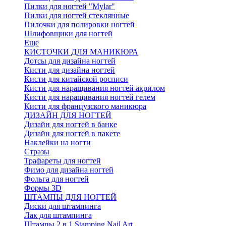
Пилки для ногтей "Mylar"
Пилки для ногтей стеклянные
Пилочки для полировки ногтей
Шлифовщики для ногтей
Еще
КИСТОЧКИ ДЛЯ МАНИКЮРА
Дотсы для дизайна ногтей
Кисти для дизайна ногтей
Кисти для китайской росписи
Кисти для наращивания ногтей акрилом
Кисти для наращивания ногтей гелем
Кисти для французского маникюра
ДИЗАЙН ДЛЯ НОГТЕЙ
Дизайн для ногтей в банке
Дизайн для ногтей в пакете
Наклейки на ногти
Стразы
Трафареты для ногтей
Фимо для дизайна ногтей
Фольга для ногтей
Формы 3D
ШТАМПЫ ДЛЯ НОГТЕЙ
Диски для штампинга
Лак для штампинга
Штампы 2 в 1 Stamping Nail Art