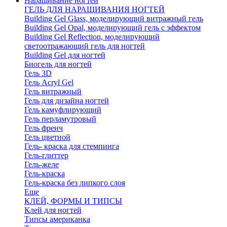
Наращивание ногтей
ГЕЛЬ ДЛЯ НАРАЩИВАНИЯ НОГТЕЙ
Building Gel Glass, моделирующий витражный гель
Building Gel Opal, моделирующий гель с эффектом
Building Gel Reflection, моделирующий
светоотражающий гель для ногтей
Building Gel для ногтей
Биогель для ногтей
Гель 3D
Гель Acryl Gel
Гель витражный
Гель для дизайна ногтей
Гель камуфлирующий
Гель перламутровый
Гель френч
Гель цветной
Гель- краска для стемпинга
Гель-глиттер
Гель-желе
Гель-краска
Гель-краска без липкого слоя
Еще
КЛЕЙ, ФОРМЫ И ТИПСЫ
Клей для ногтей
Типсы американка