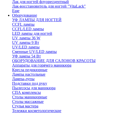
Лак для ногтей флуоресцентный
Лак-восстановитель для ногтей "VitaLack"
Еще
Оборудование
УФ ЛАМПЫ ДЛЯ НОГТЕЙ
CCFL лампы
CCFL/LED лампы
LED лампы для ногтей
UV лампы 36 W
UV лампы 9 Вт
UV/LED лампы
Сменные UV/LED лампы
УФ лампы 54 Вт
ОБОРУДОВАНИЕ ДЛЯ САЛОНОВ КРАСОТЫ
Аппараты для горячего маникюра
Кресла педикюрные
Лампы настольные
Лампы-лупы
Подставки под руку
Пылесосы для маникюра
СПА комплексы
Столы маникюрные
Столы массажные
Стулья мастера
Тележки косметологические