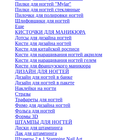
Пилки для ногтей "Mylar"
Пилки для ногтей стеклянные
Пилочки для полировки ногтей
Шлифовщики для ногтей
Еще
КИСТОЧКИ ДЛЯ МАНИКЮРА
Дотсы для дизайна ногтей
Кисти для дизайна ногтей
Кисти для китайской росписи
Кисти для наращивания ногтей акрилом
Кисти для наращивания ногтей гелем
Кисти для французского маникюра
ДИЗАЙН ДЛЯ НОГТЕЙ
Дизайн для ногтей в банке
Дизайн для ногтей в пакете
Наклейки на ногти
Стразы
Трафареты для ногтей
Фимо для дизайна ногтей
Фольга для ногтей
Формы 3D
ШТАМПЫ ДЛЯ НОГТЕЙ
Диски для штампинга
Лак для штампинга
Штампы 2 в 1 Stamping Nail Art