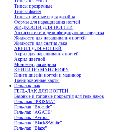
Типсы классика
Типсы прозрачные
Типсы френч
Типсы цветные и для дизайна
Формы для наращивания ногтей
ЖИДКОСТИ ДЛЯ НОГТЕЙ
Антисептики и дезинфицирующие средства
Жидкости для наращивания ногтей
Жидкости для снятия лака
АКРИЛ ДЛЯ НОГТЕЙ
Акрил для наращивания ногтей
Акрил цветной
Мономер для акрила
КНИГИ ПО МАНИКЮРУ
Книги дизайн ногтей и маникюр
Тренировочные карты
Гель-лак, лак
ГЕЛЬ-ЛАК ДЛЯ НОГТЕЙ
Базовые и топовые покрытия для гель-лаков
Гель -лак "PRISMA"
Гель-лак "Brocade"
Гель-лак "AGATE"
Гель-лак "Avrora"
Гель-лак "Black&White"
Гель-лак "Blaze"