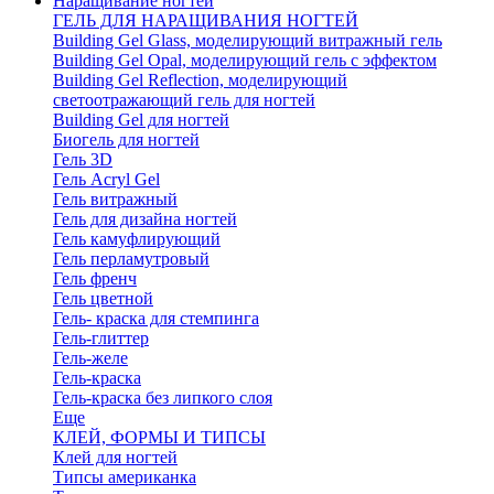
Наращивание ногтей
ГЕЛЬ ДЛЯ НАРАЩИВАНИЯ НОГТЕЙ
Building Gel Glass, моделирующий витражный гель
Building Gel Opal, моделирующий гель с эффектом
Building Gel Reflection, моделирующий
светоотражающий гель для ногтей
Building Gel для ногтей
Биогель для ногтей
Гель 3D
Гель Acryl Gel
Гель витражный
Гель для дизайна ногтей
Гель камуфлирующий
Гель перламутровый
Гель френч
Гель цветной
Гель- краска для стемпинга
Гель-глиттер
Гель-желе
Гель-краска
Гель-краска без липкого слоя
Еще
КЛЕЙ, ФОРМЫ И ТИПСЫ
Клей для ногтей
Типсы американка