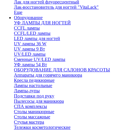
Лак для ногтей флуоресцентный
Лак-восстановитель для ногтей "VitaLack"
Еще
Оборудование
УФ ЛАМПЫ ДЛЯ НОГТЕЙ
CCFL лампы
CCFL/LED лампы
LED лампы для ногтей
UV лампы 36 W
UV лампы 9 Вт
UV/LED лампы
Сменные UV/LED лампы
УФ лампы 54 Вт
ОБОРУДОВАНИЕ ДЛЯ САЛОНОВ КРАСОТЫ
Аппараты для горячего маникюра
Кресла педикюрные
Лампы настольные
Лампы-лупы
Подставки под руку
Пылесосы для маникюра
СПА комплексы
Столы маникюрные
Столы массажные
Стулья мастера
Тележки косметологические