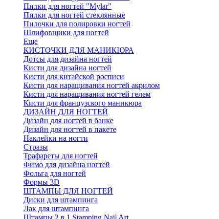
Пилки для ногтей "Mylar"
Пилки для ногтей стеклянные
Пилочки для полировки ногтей
Шлифовщики для ногтей
Еще
КИСТОЧКИ ДЛЯ МАНИКЮРА
Дотсы для дизайна ногтей
Кисти для дизайна ногтей
Кисти для китайской росписи
Кисти для наращивания ногтей акрилом
Кисти для наращивания ногтей гелем
Кисти для французского маникюра
ДИЗАЙН ДЛЯ НОГТЕЙ
Дизайн для ногтей в банке
Дизайн для ногтей в пакете
Наклейки на ногти
Стразы
Трафареты для ногтей
Фимо для дизайна ногтей
Фольга для ногтей
Формы 3D
ШТАМПЫ ДЛЯ НОГТЕЙ
Диски для штампинга
Лак для штампинга
Штампы 2 в 1 Stamping Nail Art