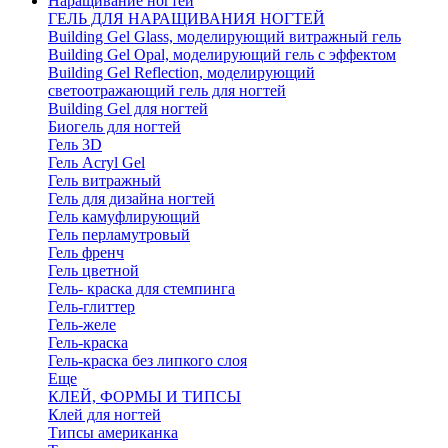
Наращивание ногтей
ГЕЛЬ ДЛЯ НАРАЩИВАНИЯ НОГТЕЙ
Building Gel Glass, моделирующий витражный гель
Building Gel Opal, моделирующий гель с эффектом
Building Gel Reflection, моделирующий
светоотражающий гель для ногтей
Building Gel для ногтей
Биогель для ногтей
Гель 3D
Гель Acryl Gel
Гель витражный
Гель для дизайна ногтей
Гель камуфлирующий
Гель перламутровый
Гель френч
Гель цветной
Гель- краска для стемпинга
Гель-глиттер
Гель-желе
Гель-краска
Гель-краска без липкого слоя
Еще
КЛЕЙ, ФОРМЫ И ТИПСЫ
Клей для ногтей
Типсы американка