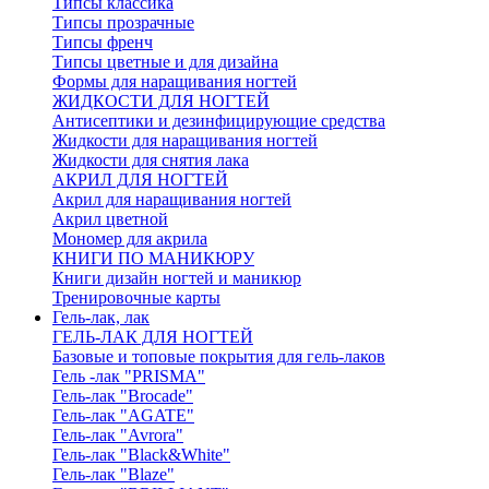
Типсы классика
Типсы прозрачные
Типсы френч
Типсы цветные и для дизайна
Формы для наращивания ногтей
ЖИДКОСТИ ДЛЯ НОГТЕЙ
Антисептики и дезинфицирующие средства
Жидкости для наращивания ногтей
Жидкости для снятия лака
АКРИЛ ДЛЯ НОГТЕЙ
Акрил для наращивания ногтей
Акрил цветной
Мономер для акрила
КНИГИ ПО МАНИКЮРУ
Книги дизайн ногтей и маникюр
Тренировочные карты
Гель-лак, лак
ГЕЛЬ-ЛАК ДЛЯ НОГТЕЙ
Базовые и топовые покрытия для гель-лаков
Гель -лак "PRISMA"
Гель-лак "Brocade"
Гель-лак "AGATE"
Гель-лак "Avrora"
Гель-лак "Black&White"
Гель-лак "Blaze"