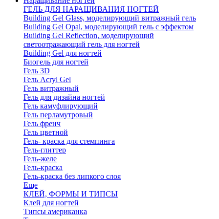
Наращивание ногтей
ГЕЛЬ ДЛЯ НАРАЩИВАНИЯ НОГТЕЙ
Building Gel Glass, моделирующий витражный гель
Building Gel Opal, моделирующий гель с эффектом
Building Gel Reflection, моделирующий
светоотражающий гель для ногтей
Building Gel для ногтей
Биогель для ногтей
Гель 3D
Гель Acryl Gel
Гель витражный
Гель для дизайна ногтей
Гель камуфлирующий
Гель перламутровый
Гель френч
Гель цветной
Гель- краска для стемпинга
Гель-глиттер
Гель-желе
Гель-краска
Гель-краска без липкого слоя
Еще
КЛЕЙ, ФОРМЫ И ТИПСЫ
Клей для ногтей
Типсы американка