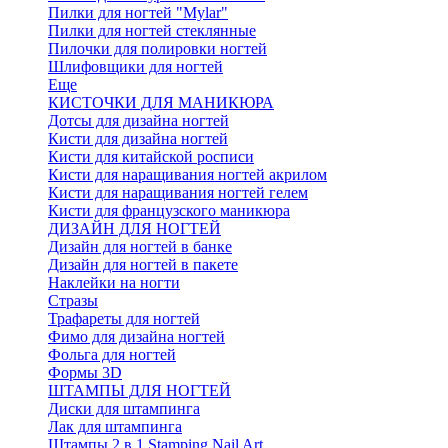
Пилки для ногтей "Mylar"
Пилки для ногтей стеклянные
Пилочки для полировки ногтей
Шлифовщики для ногтей
Еще
КИСТОЧКИ ДЛЯ МАНИКЮРА
Дотсы для дизайна ногтей
Кисти для дизайна ногтей
Кисти для китайской росписи
Кисти для наращивания ногтей акрилом
Кисти для наращивания ногтей гелем
Кисти для французского маникюра
ДИЗАЙН ДЛЯ НОГТЕЙ
Дизайн для ногтей в банке
Дизайн для ногтей в пакете
Наклейки на ногти
Стразы
Трафареты для ногтей
Фимо для дизайна ногтей
Фольга для ногтей
Формы 3D
ШТАМПЫ ДЛЯ НОГТЕЙ
Диски для штампинга
Лак для штампинга
Штампы 2 в 1 Stamping Nail Art