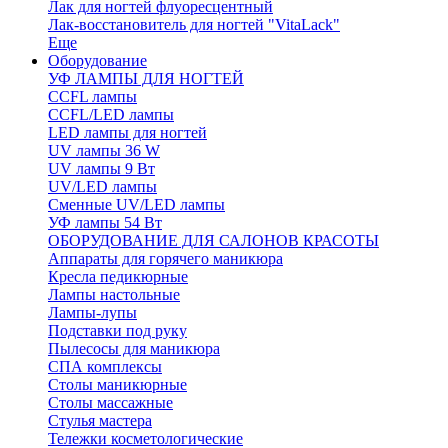
Лак для ногтей флуоресцентный
Лак-восстановитель для ногтей "VitaLack"
Еще
Оборудование
УФ ЛАМПЫ ДЛЯ НОГТЕЙ
CCFL лампы
CCFL/LED лампы
LED лампы для ногтей
UV лампы 36 W
UV лампы 9 Вт
UV/LED лампы
Сменные UV/LED лампы
УФ лампы 54 Вт
ОБОРУДОВАНИЕ ДЛЯ САЛОНОВ КРАСОТЫ
Аппараты для горячего маникюра
Кресла педикюрные
Лампы настольные
Лампы-лупы
Подставки под руку
Пылесосы для маникюра
СПА комплексы
Столы маникюрные
Столы массажные
Стулья мастера
Тележки косметологические