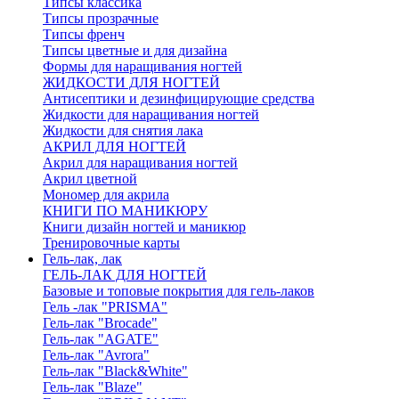
Типсы классика
Типсы прозрачные
Типсы френч
Типсы цветные и для дизайна
Формы для наращивания ногтей
ЖИДКОСТИ ДЛЯ НОГТЕЙ
Антисептики и дезинфицирующие средства
Жидкости для наращивания ногтей
Жидкости для снятия лака
АКРИЛ ДЛЯ НОГТЕЙ
Акрил для наращивания ногтей
Акрил цветной
Мономер для акрила
КНИГИ ПО МАНИКЮРУ
Книги дизайн ногтей и маникюр
Тренировочные карты
Гель-лак, лак
ГЕЛЬ-ЛАК ДЛЯ НОГТЕЙ
Базовые и топовые покрытия для гель-лаков
Гель -лак "PRISMA"
Гель-лак "Brocade"
Гель-лак "AGATE"
Гель-лак "Avrora"
Гель-лак "Black&White"
Гель-лак "Blaze"