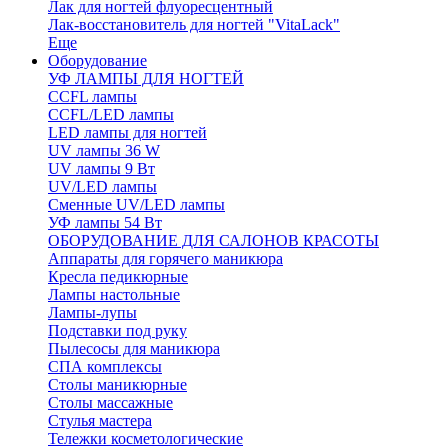
Лак для ногтей флуоресцентный
Лак-восстановитель для ногтей "VitaLack"
Еще
Оборудование
УФ ЛАМПЫ ДЛЯ НОГТЕЙ
CCFL лампы
CCFL/LED лампы
LED лампы для ногтей
UV лампы 36 W
UV лампы 9 Вт
UV/LED лампы
Сменные UV/LED лампы
УФ лампы 54 Вт
ОБОРУДОВАНИЕ ДЛЯ САЛОНОВ КРАСОТЫ
Аппараты для горячего маникюра
Кресла педикюрные
Лампы настольные
Лампы-лупы
Подставки под руку
Пылесосы для маникюра
СПА комплексы
Столы маникюрные
Столы массажные
Стулья мастера
Тележки косметологические