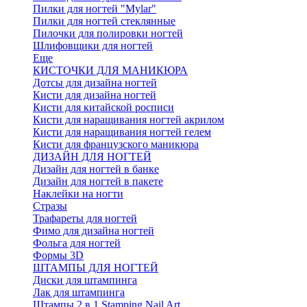
Пилки для ногтей "Mylar"
Пилки для ногтей стеклянные
Пилочки для полировки ногтей
Шлифовщики для ногтей
Еще
КИСТОЧКИ ДЛЯ МАНИКЮРА
Дотсы для дизайна ногтей
Кисти для дизайна ногтей
Кисти для китайской росписи
Кисти для наращивания ногтей акрилом
Кисти для наращивания ногтей гелем
Кисти для французского маникюра
ДИЗАЙН ДЛЯ НОГТЕЙ
Дизайн для ногтей в банке
Дизайн для ногтей в пакете
Наклейки на ногти
Стразы
Трафареты для ногтей
Фимо для дизайна ногтей
Фольга для ногтей
Формы 3D
ШТАМПЫ ДЛЯ НОГТЕЙ
Диски для штампинга
Лак для штампинга
Штампы 2 в 1 Stamping Nail Art