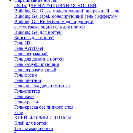
Наращивание ногтей
ГЕЛЬ ДЛЯ НАРАЩИВАНИЯ НОГТЕЙ
Building Gel Glass, моделирующий витражный гель
Building Gel Opal, моделирующий гель с эффектом
Building Gel Reflection, моделирующий
светоотражающий гель для ногтей
Building Gel для ногтей
Биогель для ногтей
Гель 3D
Гель Acryl Gel
Гель витражный
Гель для дизайна ногтей
Гель камуфлирующий
Гель перламутровый
Гель френч
Гель цветной
Гель- краска для стемпинга
Гель-глиттер
Гель-желе
Гель-краска
Гель-краска без липкого слоя
Еще
КЛЕЙ, ФОРМЫ И ТИПСЫ
Клей для ногтей
Типсы американка