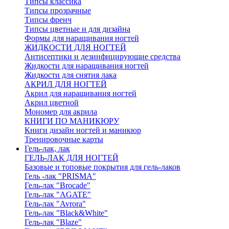
Типсы классика
Типсы прозрачные
Типсы френч
Типсы цветные и для дизайна
Формы для наращивания ногтей
ЖИДКОСТИ ДЛЯ НОГТЕЙ
Антисептики и дезинфицирующие средства
Жидкости для наращивания ногтей
Жидкости для снятия лака
АКРИЛ ДЛЯ НОГТЕЙ
Акрил для наращивания ногтей
Акрил цветной
Мономер для акрила
КНИГИ ПО МАНИКЮРУ
Книги дизайн ногтей и маникюр
Тренировочные карты
Гель-лак, лак
ГЕЛЬ-ЛАК ДЛЯ НОГТЕЙ
Базовые и топовые покрытия для гель-лаков
Гель -лак "PRISMA"
Гель-лак "Brocade"
Гель-лак "AGATE"
Гель-лак "Avrora"
Гель-лак "Black&White"
Гель-лак "Blaze"