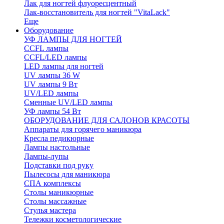
Лак для ногтей флуоресцентный
Лак-восстановитель для ногтей "VitaLack"
Еще
Оборудование
УФ ЛАМПЫ ДЛЯ НОГТЕЙ
CCFL лампы
CCFL/LED лампы
LED лампы для ногтей
UV лампы 36 W
UV лампы 9 Вт
UV/LED лампы
Сменные UV/LED лампы
УФ лампы 54 Вт
ОБОРУДОВАНИЕ ДЛЯ САЛОНОВ КРАСОТЫ
Аппараты для горячего маникюра
Кресла педикюрные
Лампы настольные
Лампы-лупы
Подставки под руку
Пылесосы для маникюра
СПА комплексы
Столы маникюрные
Столы массажные
Стулья мастера
Тележки косметологические