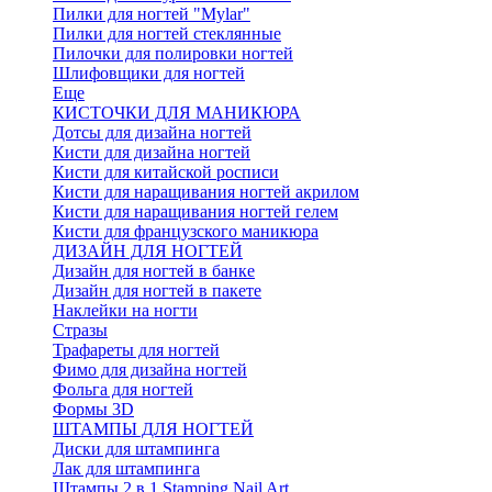
Пилки для ногтей "Mylar"
Пилки для ногтей стеклянные
Пилочки для полировки ногтей
Шлифовщики для ногтей
Еще
КИСТОЧКИ ДЛЯ МАНИКЮРА
Дотсы для дизайна ногтей
Кисти для дизайна ногтей
Кисти для китайской росписи
Кисти для наращивания ногтей акрилом
Кисти для наращивания ногтей гелем
Кисти для французского маникюра
ДИЗАЙН ДЛЯ НОГТЕЙ
Дизайн для ногтей в банке
Дизайн для ногтей в пакете
Наклейки на ногти
Стразы
Трафареты для ногтей
Фимо для дизайна ногтей
Фольга для ногтей
Формы 3D
ШТАМПЫ ДЛЯ НОГТЕЙ
Диски для штампинга
Лак для штампинга
Штампы 2 в 1 Stamping Nail Art