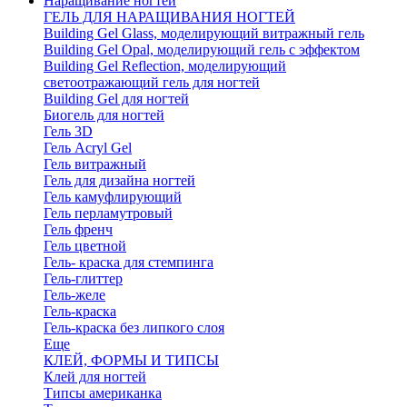
Наращивание ногтей
ГЕЛЬ ДЛЯ НАРАЩИВАНИЯ НОГТЕЙ
Building Gel Glass, моделирующий витражный гель
Building Gel Opal, моделирующий гель с эффектом
Building Gel Reflection, моделирующий
светоотражающий гель для ногтей
Building Gel для ногтей
Биогель для ногтей
Гель 3D
Гель Acryl Gel
Гель витражный
Гель для дизайна ногтей
Гель камуфлирующий
Гель перламутровый
Гель френч
Гель цветной
Гель- краска для стемпинга
Гель-глиттер
Гель-желе
Гель-краска
Гель-краска без липкого слоя
Еще
КЛЕЙ, ФОРМЫ И ТИПСЫ
Клей для ногтей
Типсы американка