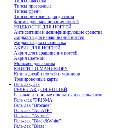
Типсы классика
Типсы прозрачные
Типсы френч
Типсы цветные и для дизайна
Формы для наращивания ногтей
ЖИДКОСТИ ДЛЯ НОГТЕЙ
Антисептики и дезинфицирующие средства
Жидкости для наращивания ногтей
Жидкости для снятия лака
АКРИЛ ДЛЯ НОГТЕЙ
Акрил для наращивания ногтей
Акрил цветной
Мономер для акрила
КНИГИ ПО МАНИКЮРУ
Книги дизайн ногтей и маникюр
Тренировочные карты
Гель-лак, лак
ГЕЛЬ-ЛАК ДЛЯ НОГТЕЙ
Базовые и топовые покрытия для гель-лаков
Гель -лак "PRISMA"
Гель-лак "Brocade"
Гель-лак "AGATE"
Гель-лак "Avrora"
Гель-лак "Black&White"
Гель-лак "Blaze"