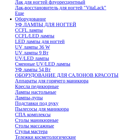
Лак для ногтей флуоресцентный
Лак-восстановитель для ногтей "VitaLack"
Еще
Оборудование
УФ ЛАМПЫ ДЛЯ НОГТЕЙ
CCFL лампы
CCFL/LED лампы
LED лампы для ногтей
UV лампы 36 W
UV лампы 9 Вт
UV/LED лампы
Сменные UV/LED лампы
УФ лампы 54 Вт
ОБОРУДОВАНИЕ ДЛЯ САЛОНОВ КРАСОТЫ
Аппараты для горячего маникюра
Кресла педикюрные
Лампы настольные
Лампы-лупы
Подставки под руку
Пылесосы для маникюра
СПА комплексы
Столы маникюрные
Столы массажные
Стулья мастера
Тележки косметологические