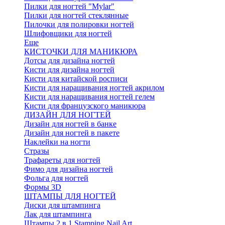
Пилки для ногтей "Mylar"
Пилки для ногтей стеклянные
Пилочки для полировки ногтей
Шлифовщики для ногтей
Еще
КИСТОЧКИ ДЛЯ МАНИКЮРА
Дотсы для дизайна ногтей
Кисти для дизайна ногтей
Кисти для китайской росписи
Кисти для наращивания ногтей акрилом
Кисти для наращивания ногтей гелем
Кисти для французского маникюра
ДИЗАЙН ДЛЯ НОГТЕЙ
Дизайн для ногтей в банке
Дизайн для ногтей в пакете
Наклейки на ногти
Стразы
Трафареты для ногтей
Фимо для дизайна ногтей
Фольга для ногтей
Формы 3D
ШТАМПЫ ДЛЯ НОГТЕЙ
Диски для штампинга
Лак для штампинга
Штампы 2 в 1 Stamping Nail Art