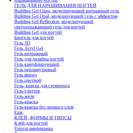
Наращивание ногтей
ГЕЛЬ ДЛЯ НАРАЩИВАНИЯ НОГТЕЙ
Building Gel Glass, моделирующий витражный гель
Building Gel Opal, моделирующий гель с эффектом
Building Gel Reflection, моделирующий
светоотражающий гель для ногтей
Building Gel для ногтей
Биогель для ногтей
Гель 3D
Гель Acryl Gel
Гель витражный
Гель для дизайна ногтей
Гель камуфлирующий
Гель перламутровый
Гель френч
Гель цветной
Гель- краска для стемпинга
Гель-глиттер
Гель-желе
Гель-краска
Гель-краска без липкого слоя
Еще
КЛЕЙ, ФОРМЫ И ТИПСЫ
Клей для ногтей
Типсы американка