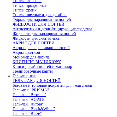
Типсы классика
Типсы прозрачные
Типсы френч
Типсы цветные и для дизайна
Формы для наращивания ногтей
ЖИДКОСТИ ДЛЯ НОГТЕЙ
Антисептики и дезинфицирующие средства
Жидкости для наращивания ногтей
Жидкости для снятия лака
АКРИЛ ДЛЯ НОГТЕЙ
Акрил для наращивания ногтей
Акрил цветной
Мономер для акрила
КНИГИ ПО МАНИКЮРУ
Книги дизайн ногтей и маникюр
Тренировочные карты
Гель-лак, лак
ГЕЛЬ-ЛАК ДЛЯ НОГТЕЙ
Базовые и топовые покрытия для гель-лаков
Гель -лак "PRISMA"
Гель-лак "Brocade"
Гель-лак "AGATE"
Гель-лак "Avrora"
Гель-лак "Black&White"
Гель-лак "Blaze"