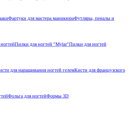
лаки
Фартуки для мастера маникюра
Футляры, пеналы и
 ногтей
Пилки для ногтей "Mylar"
Пилки для ногтей
исти для наращивания ногтей гелем
Кисти для французского
гтей
Фольга для ногтей
Формы 3D