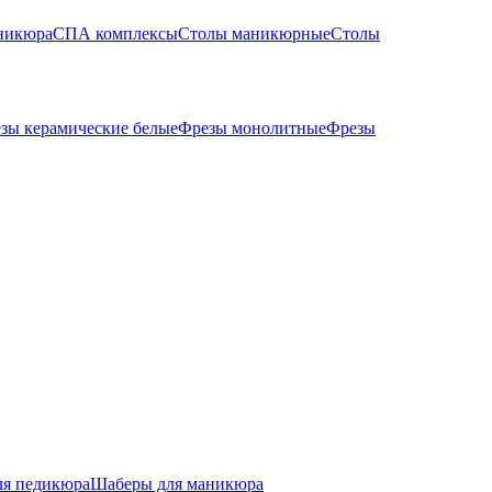
никюра
СПА комплексы
Столы маникюрные
Столы
зы керамические белые
Фрезы монолитные
Фрезы
ля педикюра
Шаберы для маникюра