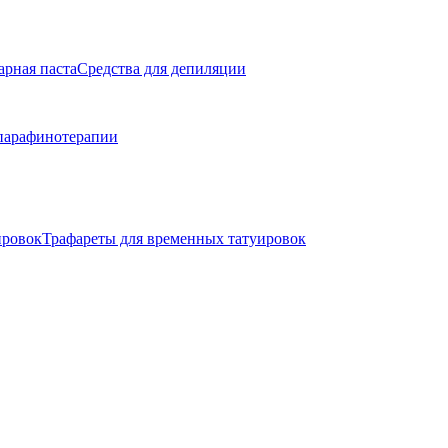
арная паста
Средства для депиляции
парафинотерапии
ировок
Трафареты для временных татуировок