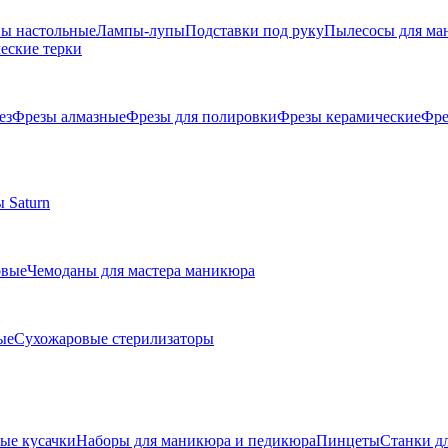
ы настольные
Лампы-лупы
Подставки под руку
Пылесосы для ма
еские терки
ез
Фрезы алмазные
Фрезы для полировки
Фрезы керамические
Фре
 Saturn
овые
Чемоданы для мастера маникюра
ые
Сухожаровые стерилизаторы
е кусачки
Наборы для маникюра и педикюра
Пинцеты
Станки д