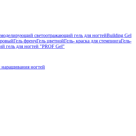
on, моделирующий светоотражающий гель для ногтей
Building Gel
тровый
Гель френч
Гель цветной
Гель- краска для стемпинга
Гель-
 гель для ногтей "PROF Gel"
 наращивания ногтей