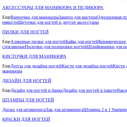
АКСЕССУАРЫ ДЛЯ МАНИКЮРА И ПЕДИКЮРА
Еще
Ванночки для маникюра
Защита для мастера
Одноразовая пр
емкости
Щеточки для ногтей и другие аксессуары
ПИЛКИ ДЛЯ НОГТЕЙ
Еще
Алмазные пилки для ногтей
Бафы для ногтей
Керамические
стеклянные
Пилочки для полировки ногтей
Шлифовщики для н
КИСТОЧКИ ДЛЯ МАНИКЮРА
Еще
Дотсы для дизайна ногтей
Кисти для дизайна ногтей
Кисти 
маникюра
ДИЗАЙН ДЛЯ НОГТЕЙ
Еще
Дизайн для ногтей в банке
Дизайн для ногтей в пакете
Накл
ШТАМПЫ ДЛЯ НОГТЕЙ
Диски для штампинга
Лак для штампинга
Штампы 2 в 1 Stamping
КРАСКИ ДЛЯ НОГТЕЙ