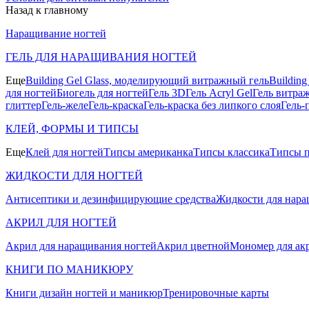
Назад к главному
Наращивание ногтей
ГЕЛЬ ДЛЯ НАРАЩИВАНИЯ НОГТЕЙ
Еще
Building Gel Glass, моделирующий витражный гель
Buildin
для ногтей
Биогель для ногтей
Гель 3D
Гель Acryl Gel
Гель витра
глиттер
Гель-желе
Гель-краска
Гель-краска без липкого слоя
Гель-
КЛЕЙ, ФОРМЫ И ТИПСЫ
Еще
Клей для ногтей
Типсы американка
Типсы классика
Типсы п
ЖИДКОСТИ ДЛЯ НОГТЕЙ
Антисептики и дезинфицирующие средства
Жидкости для нара
АКРИЛ ДЛЯ НОГТЕЙ
Акрил для наращивания ногтей
Акрил цветной
Мономер для ак
КНИГИ ПО МАНИКЮРУ
Книги дизайн ногтей и маникюр
Тренировочные карты