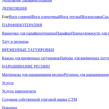
Депиляция, парафинотерапия
ДЕПИЛЯЦИЯ
Еще
Воск горячий
Воск пленочный
Воск теплый
Воскоплавы
Сах
ПАРАФИНОТЕРАПИЯ
Ванночки для парафинотерапии
Парафин
Принадлежности для 
Тату и ресницы
ВРЕМЕННЫЕ ТАТУИРОВКИ
Краска для временных татуировок
Наборы для временных тату
НАРАЩИВАНИЕ РЕСНИЦ
Материалы для наращивания ресниц
Ресницы для наращивания
Услуги
Услуги тампопечати
Создание собственной торговой марки СТМ
Новинки