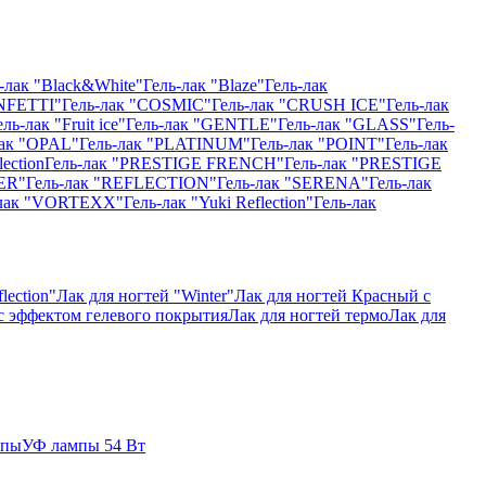
-лак "Black&White"
Гель-лак "Blaze"
Гель-лак
NFETTI"
Гель-лак "COSMIC"
Гель-лак "CRUSH ICE"
Гель-лак
ель-лак "Fruit ice"
Гель-лак "GENTLE"
Гель-лак "GLASS"
Гель-
лак "OPAL"
Гель-лак "PLATINUM"
Гель-лак "POINT"
Гель-лак
ection
Гель-лак "PRESTIGE FRENCH"
Гель-лак "PRESTIGE
ER"
Гель-лак "REFLECTION"
Гель-лак "SERENA"
Гель-лак
-лак "VORTEXX"
Гель-лак "Yuki Reflection"
Гель-лак
lection"
Лак для ногтей "Winter"
Лак для ногтей Красный с
 с эффектом гелевого покрытия
Лак для ногтей термо
Лак для
мпы
УФ лампы 54 Вт