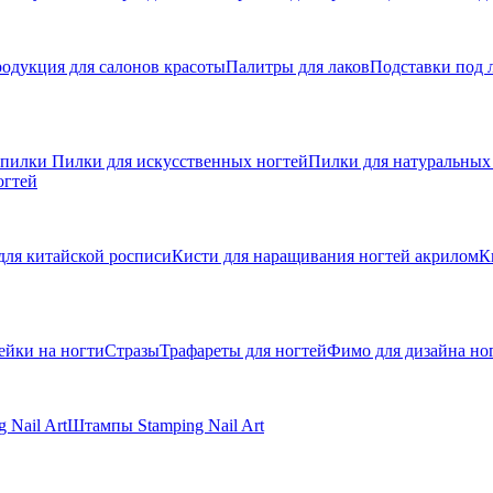
одукция для салонов красоты
Палитры для лаков
Подставки под 
 пилки
Пилки для искусственных ногтей
Пилки для натуральных
огтей
для китайской росписи
Кисти для наращивания ногтей акрилом
К
ейки на ногти
Стразы
Трафареты для ногтей
Фимо для дизайна но
 Nail Art
Штампы Stamping Nail Art