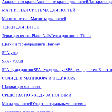
Акварельная краска
Акриловые краски для ногтей
Лак-краска д
МАГНИТНАЯ СИСТЕМА ДЛЯ НОГТЕЙ
Магнитные гели
Магниты для ногтей
ТЕРКИ ДЛЯ ПЯТОК
Терки для пяток. Planet Nails
Терки для пяток. Titania
Щетки и термобрашинги Hairway
SPA-уход
SPA - УХОД
SPA - уход для ног
SPA - уход для рук
SPA - уход для тела
Бальзам
СОЛИ ДЛЯ МАНИКЮРА И ПЕДИКЮРА
Шарики для маникюра
СРЕДСТВА ПО УХОДУ ЗА НОГТЯМИ
Масла для ногтей
Уход за натуральными ногтями