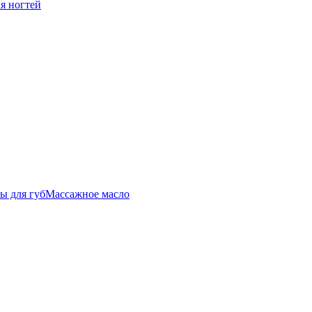
ля ногтей
ы для губ
Массажное масло