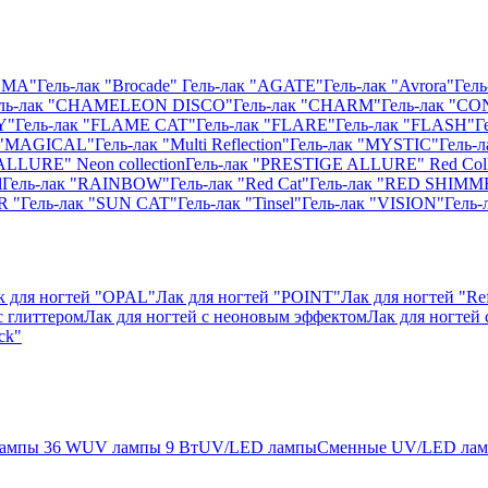
ISMA"
Гель-лак "Brocade"
Гель-лак "AGATE"
Гель-лак "Avrora"
Гель
ль-лак "CHAMELEON DISCO"
Гель-лак "CHARM"
Гель-лак "CO
Y"
Гель-лак "FLAME CAT"
Гель-лак "FLARE"
Гель-лак "FLASH"
Г
к "MAGICAL"
Гель-лак "Multi Reflection"
Гель-лак "MYSTIC"
Гель-
ALLURE" Neon collection
Гель-лак "PRESTIGE ALLURE" Red Coll
l
Гель-лак "RAINBOW"
Гель-лак "Red Cat"
Гель-лак "RED SHIMM
R "
Гель-лак "SUN CAT"
Гель-лак "Tinsel"
Гель-лак "VISION"
Гель
к для ногтей "OPAL"
Лак для ногтей "POINT"
Лак для ногтей "Ref
с глиттером
Лак для ногтей с неоновым эффектом
Лак для ногтей
ck"
ампы 36 W
UV лампы 9 Вт
UV/LED лампы
Сменные UV/LED ла