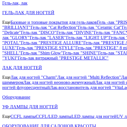
Гель-лак, лак
ГЕЛЬ-ЛАК ДЛЯ НОГТЕЙ
Еще
Базовые и топовые покрытия для гель-лаков
Гель -лак "PR
"BRILLIANT"
Гель-лак "Cat Reflection"
Гель-лак "Ceramic Cat"
Ге
"Delicate"
Гель-лак "DISCO"
Гель-лак "DIVINE"
Гель-лак "FANC
лак "GLORY"
Гель-лак "LASER"
Гель-лак "LIGHT UP"
Гель-ла
"POTAL"
Гель-лак "PRESTIGE ALLURE"
Гель-лак "PRESTIGE 
LUXE"
Гель-лак "PRESTIGE STYLE"
Гель-лак "PRESTIGE" 8 m
"SHELL"
Гель-лак "Shim Glow"
Гель-лак "SHINE"
Гель-лак "STA
"YUKI"
Гель-лак витражный "PRESTIGE METALLIC"
ЛАК ДЛЯ НОГТЕЙ
Еще
Лак для ногтей "Charm"
Лак для ногтей "Multi Reflection"
Ла
шиммером
Лак для ногтей неоново-жемчужный
Лак для ногтей 
ногтей флуоресцентный
Лак-восстановитель для ногтей "VitaLa
Оборудование
УФ ЛАМПЫ ДЛЯ НОГТЕЙ
Еще
CCFL лампы
CCFL/LED лампы
LED лампы для ногтей
UV л
ОБОРУДОВАНИЕ ДЛЯ САЛОНОВ КРАСОТЫ