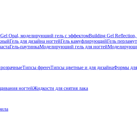
g Gel Opal, моделирующий гель с эффектом
Building Gel Reflecti
жный
Гель для дизайна ногтей
Гель камуфлирующий
Гель перламу
паста
Гель-паутинка
Моделирующий гель для ногтей
Моделирующий
розрачные
Типсы френч
Типсы цветные и для дизайна
Формы для
щивания ногтей
Жидкости для снятия лака
рила