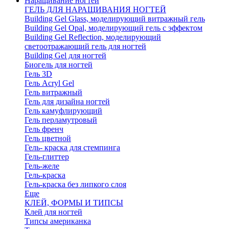
Наращивание ногтей
ГЕЛЬ ДЛЯ НАРАЩИВАНИЯ НОГТЕЙ
Building Gel Glass, моделирующий витражный гель
Building Gel Opal, моделирующий гель с эффектом
Building Gel Reflection, моделирующий
светоотражающий гель для ногтей
Building Gel для ногтей
Биогель для ногтей
Гель 3D
Гель Acryl Gel
Гель витражный
Гель для дизайна ногтей
Гель камуфлирующий
Гель перламутровый
Гель френч
Гель цветной
Гель- краска для стемпинга
Гель-глиттер
Гель-желе
Гель-краска
Гель-краска без липкого слоя
Еще
КЛЕЙ, ФОРМЫ И ТИПСЫ
Клей для ногтей
Типсы американка