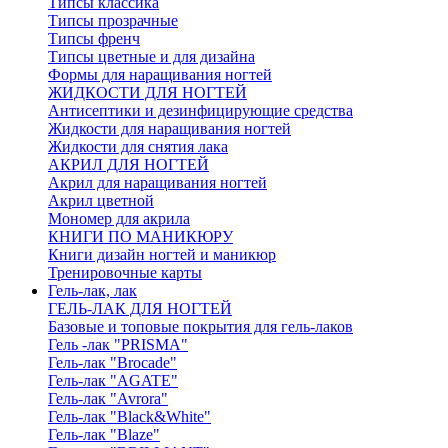
Типсы классика
Типсы прозрачные
Типсы френч
Типсы цветные и для дизайна
Формы для наращивания ногтей
ЖИДКОСТИ ДЛЯ НОГТЕЙ
Антисептики и дезинфицирующие средства
Жидкости для наращивания ногтей
Жидкости для снятия лака
АКРИЛ ДЛЯ НОГТЕЙ
Акрил для наращивания ногтей
Акрил цветной
Мономер для акрила
КНИГИ ПО МАНИКЮРУ
Книги дизайн ногтей и маникюр
Тренировочные карты
Гель-лак, лак
ГЕЛЬ-ЛАК ДЛЯ НОГТЕЙ
Базовые и топовые покрытия для гель-лаков
Гель -лак "PRISMA"
Гель-лак "Brocade"
Гель-лак "AGATE"
Гель-лак "Avrora"
Гель-лак "Black&White"
Гель-лак "Blaze"