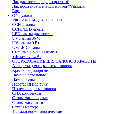
Лак для ногтей флуоресцентный
Лак-восстановитель для ногтей "VitaLack"
Еще
Оборудование
УФ ЛАМПЫ ДЛЯ НОГТЕЙ
CCFL лампы
CCFL/LED лампы
LED лампы для ногтей
UV лампы 36 W
UV лампы 9 Вт
UV/LED лампы
Сменные UV/LED лампы
УФ лампы 54 Вт
ОБОРУДОВАНИЕ ДЛЯ САЛОНОВ КРАСОТЫ
Аппараты для горячего маникюра
Кресла педикюрные
Лампы настольные
Лампы-лупы
Подставки под руку
Пылесосы для маникюра
СПА комплексы
Столы маникюрные
Столы массажные
Стулья мастера
Тележки косметологические