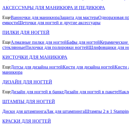
АКСЕССУАРЫ ДЛЯ МАНИКЮРА И ПЕДИКЮРА
Еще
Ванночки для маникюра
Защита для мастера
Одноразовая пр
емкости
Щеточки для ногтей и другие аксессуары
ПИЛКИ ДЛЯ НОГТЕЙ
Еще
Алмазные пилки для ногтей
Бафы для ногтей
Керамические
стеклянные
Пилочки для полировки ногтей
Шлифовщики для н
КИСТОЧКИ ДЛЯ МАНИКЮРА
Еще
Дотсы для дизайна ногтей
Кисти для дизайна ногтей
Кисти 
маникюра
ДИЗАЙН ДЛЯ НОГТЕЙ
Еще
Дизайн для ногтей в банке
Дизайн для ногтей в пакете
Накл
ШТАМПЫ ДЛЯ НОГТЕЙ
Диски для штампинга
Лак для штампинга
Штампы 2 в 1 Stamping
КРАСКИ ДЛЯ НОГТЕЙ