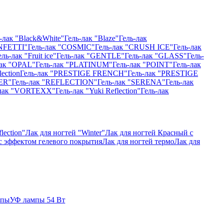
-лак "Black&White"
Гель-лак "Blaze"
Гель-лак
NFETTI"
Гель-лак "COSMIC"
Гель-лак "CRUSH ICE"
Гель-лак
ель-лак "Fruit ice"
Гель-лак "GENTLE"
Гель-лак "GLASS"
Гель-
лак "OPAL"
Гель-лак "PLATINUM"
Гель-лак "POINT"
Гель-лак
ection
Гель-лак "PRESTIGE FRENCH"
Гель-лак "PRESTIGE
ER"
Гель-лак "REFLECTION"
Гель-лак "SERENA"
Гель-лак
-лак "VORTEXX"
Гель-лак "Yuki Reflection"
Гель-лак
lection"
Лак для ногтей "Winter"
Лак для ногтей Красный с
 с эффектом гелевого покрытия
Лак для ногтей термо
Лак для
мпы
УФ лампы 54 Вт