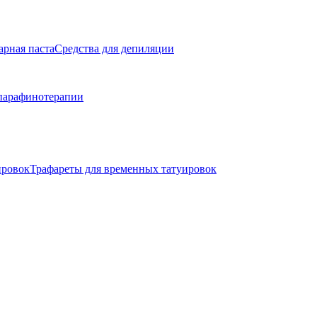
арная паста
Средства для депиляции
парафинотерапии
ировок
Трафареты для временных татуировок