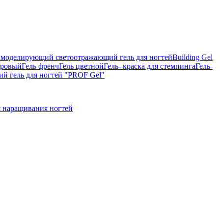
on, моделирующий светоотражающий гель для ногтей
Building Gel
тровый
Гель френч
Гель цветной
Гель- краска для стемпинга
Гель-
 гель для ногтей "PROF Gel"
 наращивания ногтей