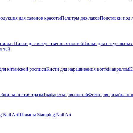
одукция для салонов красоты
Палитры для лаков
Подставки под 
 пилки
Пилки для искусственных ногтей
Пилки для натуральных
огтей
для китайской росписи
Кисти для наращивания ногтей акрилом
К
ейки на ногти
Стразы
Трафареты для ногтей
Фимо для дизайна но
 Nail Art
Штампы Stamping Nail Art