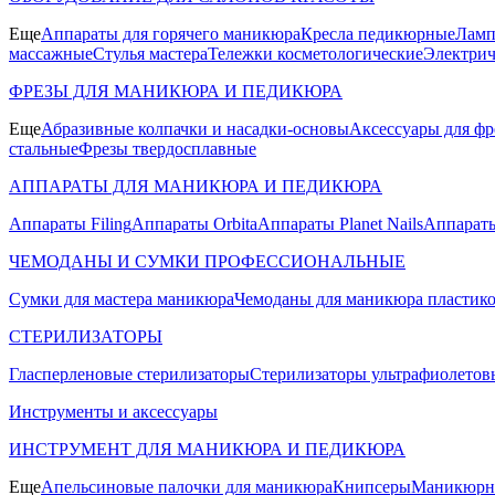
Еще
Аппараты для горячего маникюра
Кресла педикюрные
Ламп
массажные
Стулья мастера
Тележки косметологические
Электрич
ФРЕЗЫ ДЛЯ МАНИКЮРА И ПЕДИКЮРА
Еще
Абразивные колпачки и насадки-основы
Аксессуары для фр
стальные
Фрезы твердосплавные
АППАРАТЫ ДЛЯ МАНИКЮРА И ПЕДИКЮРА
Аппараты Filing
Аппараты Orbita
Аппараты Planet Nails
Аппараты
ЧЕМОДАНЫ И СУМКИ ПРОФЕССИОНАЛЬНЫЕ
Сумки для мастера маникюра
Чемоданы для маникюра пластик
СТЕРИЛИЗАТОРЫ
Гласперленовые стерилизаторы
Стерилизаторы ультрафиолетов
Инструменты и аксессуары
ИНСТРУМЕНТ ДЛЯ МАНИКЮРА И ПЕДИКЮРА
Еще
Апельсиновые палочки для маникюра
Книпсеры
Маникюрны