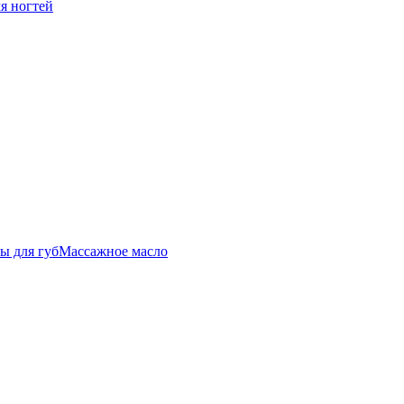
ля ногтей
ы для губ
Массажное масло