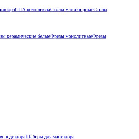
никюра
СПА комплексы
Столы маникюрные
Столы
зы керамические белые
Фрезы монолитные
Фрезы
ля педикюра
Шаберы для маникюра