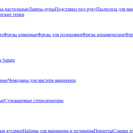
ы настольные
Лампы-лупы
Подставки под руку
Пылесосы для ма
еские терки
ез
Фрезы алмазные
Фрезы для полировки
Фрезы керамические
Фре
 Saturn
овые
Чемоданы для мастера маникюра
ые
Сухожаровые стерилизаторы
е кусачки
Наборы для маникюра и педикюра
Пинцеты
Станки д