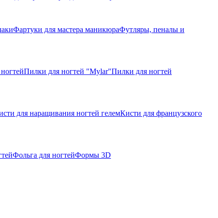
лаки
Фартуки для мастера маникюра
Футляры, пеналы и
 ногтей
Пилки для ногтей "Mylar"
Пилки для ногтей
исти для наращивания ногтей гелем
Кисти для французского
гтей
Фольга для ногтей
Формы 3D