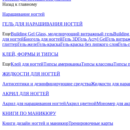
Назад к главному
Наращивание ногтей
ГЕЛЬ ДЛЯ НАРАЩИВАНИЯ НОГТЕЙ
Еще
Building Gel Glass, моделирующий витражный гель
Buildin
для ногтей
Биогель для ногтей
Гель 3D
Гель Acryl Gel
Гель витра
глиттер
Гель-желе
Гель-краска
Гель-краска без липкого слоя
Гель-
КЛЕЙ, ФОРМЫ И ТИПСЫ
Еще
Клей для ногтей
Типсы американка
Типсы классика
Типсы п
ЖИДКОСТИ ДЛЯ НОГТЕЙ
Антисептики и дезинфицирующие средства
Жидкости для нара
АКРИЛ ДЛЯ НОГТЕЙ
Акрил для наращивания ногтей
Акрил цветной
Мономер для ак
КНИГИ ПО МАНИКЮРУ
Книги дизайн ногтей и маникюр
Тренировочные карты