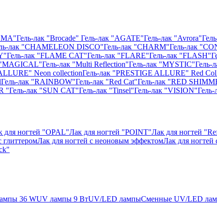
ISMA"
Гель-лак "Brocade"
Гель-лак "AGATE"
Гель-лак "Avrora"
Гель
ль-лак "CHAMELEON DISCO"
Гель-лак "CHARM"
Гель-лак "CO
Y"
Гель-лак "FLAME CAT"
Гель-лак "FLARE"
Гель-лак "FLASH"
Г
к "MAGICAL"
Гель-лак "Multi Reflection"
Гель-лак "MYSTIC"
Гель-
ALLURE" Neon collection
Гель-лак "PRESTIGE ALLURE" Red Coll
l
Гель-лак "RAINBOW"
Гель-лак "Red Cat"
Гель-лак "RED SHIMM
R "
Гель-лак "SUN CAT"
Гель-лак "Tinsel"
Гель-лак "VISION"
Гель
к для ногтей "OPAL"
Лак для ногтей "POINT"
Лак для ногтей "Ref
с глиттером
Лак для ногтей с неоновым эффектом
Лак для ногтей
ck"
ампы 36 W
UV лампы 9 Вт
UV/LED лампы
Сменные UV/LED ла