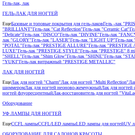
Гель-лак, лак
ГЕЛЬ-ЛАК ДЛЯ НОГТЕЙ
Еще
Базовые и топовые покрытия для гель-лаков
Гель -лак "PR
"BRILLIANT"
Гель-лак "Cat Reflection"
Гель-лак "Ceramic Cat"
Ге
"Delicate"
Гель-лак "DISCO"
Гель-лак "DIVINE"
Гель-лак "FANC
лак "GLORY"
Гель-лак "LASER"
Гель-лак "LIGHT UP"
Гель-ла
"POTAL"
Гель-лак "PRESTIGE ALLURE"
Гель-лак "PRESTIGE 
LUXE"
Гель-лак "PRESTIGE STYLE"
Гель-лак "PRESTIGE" 8 m
"SHELL"
Гель-лак "Shim Glow"
Гель-лак "SHINE"
Гель-лак "STA
"YUKI"
Гель-лак витражный "PRESTIGE METALLIC"
ЛАК ДЛЯ НОГТЕЙ
Еще
Лак для ногтей "Charm"
Лак для ногтей "Multi Reflection"
Ла
шиммером
Лак для ногтей неоново-жемчужный
Лак для ногтей 
ногтей флуоресцентный
Лак-восстановитель для ногтей "VitaLa
Оборудование
УФ ЛАМПЫ ДЛЯ НОГТЕЙ
Еще
CCFL лампы
CCFL/LED лампы
LED лампы для ногтей
UV л
ОБОРУДОВАНИЕ ДЛЯ САЛОНОВ КРАСОТЫ