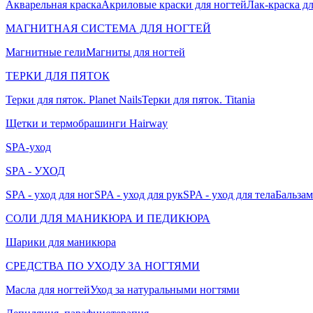
Акварельная краска
Акриловые краски для ногтей
Лак-краска д
МАГНИТНАЯ СИСТЕМА ДЛЯ НОГТЕЙ
Магнитные гели
Магниты для ногтей
ТЕРКИ ДЛЯ ПЯТОК
Терки для пяток. Planet Nails
Терки для пяток. Titania
Щетки и термобрашинги Hairway
SPA-уход
SPA - УХОД
SPA - уход для ног
SPA - уход для рук
SPA - уход для тела
Бальзам
СОЛИ ДЛЯ МАНИКЮРА И ПЕДИКЮРА
Шарики для маникюра
СРЕДСТВА ПО УХОДУ ЗА НОГТЯМИ
Масла для ногтей
Уход за натуральными ногтями