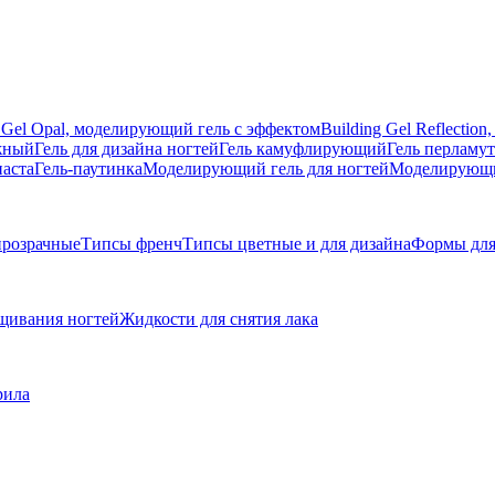
g Gel Opal, моделирующий гель с эффектом
Building Gel Reflecti
жный
Гель для дизайна ногтей
Гель камуфлирующий
Гель перламу
паста
Гель-паутинка
Моделирующий гель для ногтей
Моделирующий
розрачные
Типсы френч
Типсы цветные и для дизайна
Формы для
щивания ногтей
Жидкости для снятия лака
рила