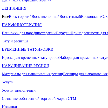
Депиляция, парафинотерапия
ДЕПИЛЯЦИЯ
Еще
Воск горячий
Воск пленочный
Воск теплый
Воскоплавы
Сах
ПАРАФИНОТЕРАПИЯ
Ванночки для парафинотерапии
Парафин
Принадлежности для 
Тату и ресницы
ВРЕМЕННЫЕ ТАТУИРОВКИ
Краска для временных татуировок
Наборы для временных тату
НАРАЩИВАНИЕ РЕСНИЦ
Материалы для наращивания ресниц
Ресницы для наращивания
Услуги
Услуги тампопечати
Создание собственной торговой марки СТМ
Новинки